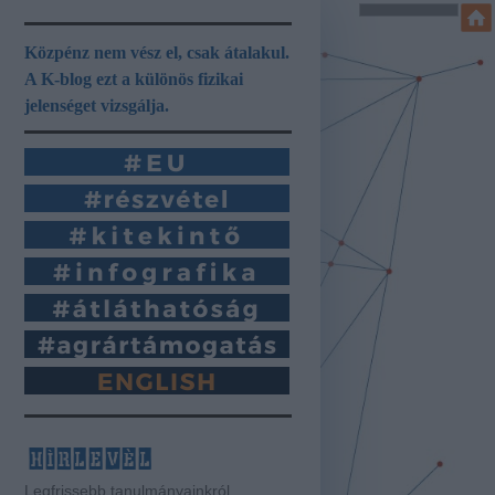
Közpénz nem vész el, csak átalakul.
A K-blog ezt a különös fizikai
jelenséget vizsgálja.
hírlevél
Legfrissebb tanulmányainkról,