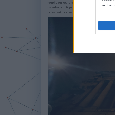
rendben és professzionálisan működő, i
authenti
munkáját. A polgárok aktívabb részvét
játszhatnak az antikorrupciós intéz