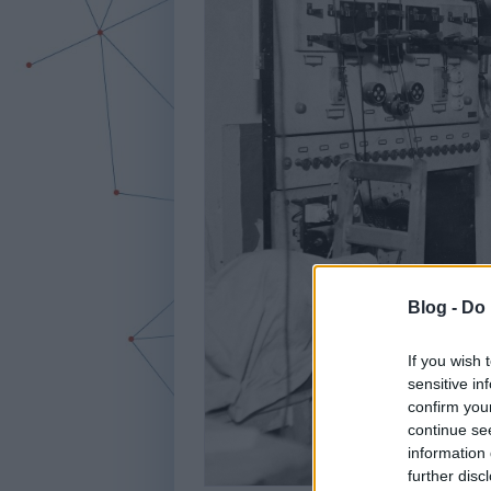
Blog -
Do 
If you wish 
sensitive in
confirm you
continue se
information 
further disc