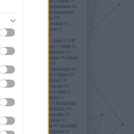
(
1
)
horvátország
(
1
)
Hungary
(
1
)
idege
(
1
)
idegenforgalom
(
5
)
igazságszolgáltatás
(
6
)
igazságtétel
(
2
)
igazságügyi minisztérium
(
1
)
ígyszültem
(
6
)
infografika
(
94
)
információszabadság
(
83
)
ingatlan
(
6
)
integritás
(
2
)
integritás hatóság
(
5
)
international
(
3
)
internet
(
4
)
internetpenetráció
(
1
)
IPI
(
1
)
iskola
(
2
)
ITM
(
1
)
izland
(
3
)
játék
(
3
)
javaslat
(
7
)
jobbik
(
2
)
jog
(
2
)
jogalkotás
(
58
)
jogállamiság
(
13
)
jogász
(
2
)
jordánia
(
1
)
k-monitor
(
46
)
k-teszt
(
4
)
kalifornia
(
1
)
kampány
(
30
)
kampányfinanszírozás
(
53
)
kamupártok
(
8
)
kdnp
(
1
)
kegyelem
(
1
)
KEHI
(
2
)
kekva
(
11
)
kemcs
(
5
)
kenőpénz
(
1
)
képviselő
(
3
)
képzés
(
1
)
kerényi imre
(
1
)
kincstár
(
2
)
királyság
(
2
)
kitiltási botrány
(
1
)
kökö
(
1
)
költségvetés
(
20
)
kommunikáció
(
2
)
koncesszió
(
2
)
konzultáció
(
3
)
kormányzati
adatok
(
6
)
koronavírus
(
9
)
korrupció
(
44
)
korrupciófigyelő
(
7
)
korrupciós séta
(
2
)
koszovó
(
1
)
következmény nélkül
(
1
)
közadatok
(
5
)
közbeszerzés
(
60
)
közérdekű
(
5
)
közérdekű bejelentő
(
6
)
Közgép
(
2
)