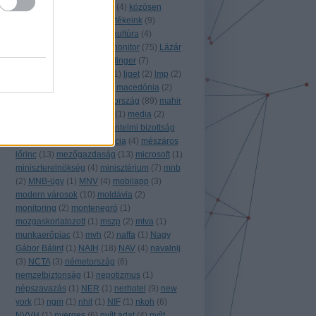
közgép
(
10
)
közigazgatás
(
4
)
közösen
monitorozunk!
(
8
)
közösértékeink
(
9
)
közpénz
(
43
)
külföld
(
63
)
kultúra
(
4
)
külügyminisztérium
(
4
)
k monitor
(
75
)
Lázár
János
(
5
)
légifotó
(
1
)
leisztinger
(
7
)
lengyelország
(
7
)
libéria
(
1
)
liget
(
2
)
lmp
(
2
)
lobb
(
1
)
lobbi
(
9
)
luxus
(
1
)
macedónia
(
2
)
magánszektor
(
2
)
magyarország
(
89
)
mahir
(
2
)
MÁK
(
6
)
máv
(
3
)
mbvk
(
1
)
media
(
2
)
média
(
10
)
meetup
(
3
)
mentelmi bizottság
(
1
)
mesterséges intelligencia
(
4
)
mészáros
lőrinc
(
13
)
mezőgazdaság
(
13
)
microsoft
(
1
)
miniszterelnökség
(
4
)
minisztérium
(
7
)
mnb
(
2
)
MNB-ügy
(
1
)
MNV
(
4
)
mobilapp
(
3
)
modern városok
(
10
)
moldávia
(
2
)
monitoring
(
2
)
montenegró
(
1
)
mozgaskorlatozott
(
1
)
mszp
(
2
)
mtva
(
1
)
munkaerőpiac
(
1
)
mvh
(
2
)
naffa
(
1
)
Nagy
Gábor Bálint
(
1
)
NAIH
(
18
)
NAV
(
4
)
navalnij
(
3
)
NCTA
(
3
)
németország
(
6
)
nemzetbiztonság
(
1
)
nepotizmus
(
1
)
népszavazás
(
1
)
NER
(
1
)
nerhotel
(
9
)
new
york
(
1
)
ngm
(
1
)
nhit
(
1
)
NIF
(
1
)
nkoh
(
6
)
NVVH
(
1
)
nyerges
(
6
)
nyílt adat
(
4
)
nyílt