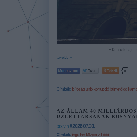
A Kossuth Lajos 
tovább »
Tetszik
0
Címkék:
bíróság
unió
korrupció
büntetőjog
kamp
AZ ÁLLAM 40 MILLIÁRDOS
ÜZLETTÁRSÁNAK BOSNYÁK
orsivin
// 2026.07.30.
Címkék:
ingatlan
közpénz
lobbi