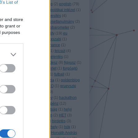
B’s List of
elnökség
(
1
)
energiaválság
(
2
)
english
(
79
)
ensz
(
2
)
eötvös károly közpolitikai intézet
(
1
)
építőipar
(
10
)
érdekérvényesítés
(
4
)
er and store
erzsébet
(
2
)
esemény
(
4
)
esettanulmány
(
2
)
to grant or
észtország
(
1
)
eu
(
83
)
eurobarometer
(
2
)
ed purposes
európai
(
3
)
EU conditionality
(
19
)
eu
elnökség
(
1
)
évvégi
(
13
)
exszabi
(
1
)
ezaminimum
(
28
)
e governance
(
1
)
facebook
(
2
)
fehér könyv
(
1
)
felcsút
(
4
)
felejtéshez való jog
(
1
)
feljelentés
(
1
)
felülbírálati indítvány
(
8
)
fidesz
(
8
)
figyusz
(
1
)
fizetések
(
1
)
flier
(
3
)
földbérlet
(
1
)
forgóajtó
(
1
)
fotó
(
1
)
franciaország
(
1
)
futball
(
1
)
garancsi istván
(
1
)
geodézia
(
1
)
goldenblog
(
1
)
görögország
(
2
)
GRECO
(
1
)
gruevszki
(
1
)
Grúzia
(
3
)
gyakornok
(
9
)
gyógyszergyártás
(
2
)
gysev
(
1
)
hackathon
(
5
)
hacks hackers
(
1
)
hálapénz
(
12
)
hamburg
(
2
)
helsinki bizottság
(
1
)
helyi
demokrácia a gyakorlatban
(
2
)
HET
(
3
)
heves
(
1
)
hillary clinton
(
1
)
hirdetés
(
3
)
hírlevél
(
2
)
hódmezővásárhely
(
1
)
hök
(
1
)
honlap
(
1
)
honvédelmi
(
3
)
Horváth András