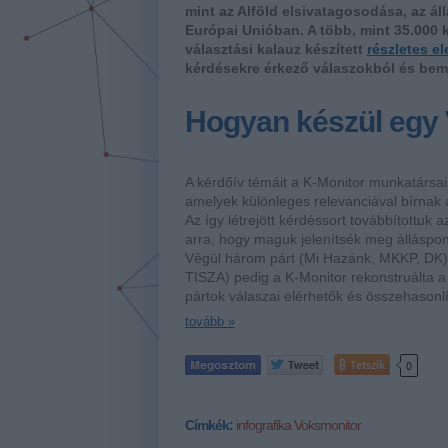
mint az Alföld elsivatagosodása, az á
Európai Unióban. A több, mint 35.000 k
választási kalauz készített
részletes e
kérdésekre érkező válaszokból és bemut
Hogyan készül egy 
A kérdőív témáit a K-Monitor munkatársai
amelyek különleges relevanciával bírnak 
Az így létrejött kérdéssort továbbítottuk az
arra, hogy maguk jelenítsék meg álláspont
Végül három párt (Mi Hazánk, MKKP, DK) élt
TISZA) pedig a K-Monitor rekonstruálta a 
pártok válaszai elérhetők és összehasonl
tovább »
Tetszik
0
Címkék:
infografika
Voksmonitor