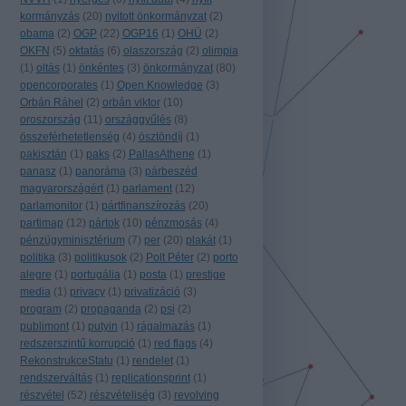
kormányzás
(
20
)
nyitott önkormányzat
(
2
)
obama
(
2
)
OGP
(
22
)
OGP16
(
1
)
OHÜ
(
2
)
OKFN
(
5
)
oktatás
(
6
)
olaszország
(
2
)
olimpia
(
1
)
oltás
(
1
)
önkéntes
(
3
)
önkormányzat
(
80
)
opencorporates
(
1
)
Open Knowledge
(
3
)
Orbán Ráhel
(
2
)
orbán viktor
(
10
)
oroszország
(
11
)
országgyűlés
(
8
)
összeférhetetlenség
(
4
)
ösztöndíj
(
1
)
pakisztán
(
1
)
paks
(
2
)
PallasAthene
(
1
)
panasz
(
1
)
panoráma
(
3
)
párbeszéd
magyarországért
(
1
)
parlament
(
12
)
parlamonitor
(
1
)
pártfinanszírozás
(
20
)
partimap
(
12
)
pártok
(
10
)
pénzmosás
(
4
)
pénzügyminisztérium
(
7
)
per
(
20
)
plakát
(
1
)
politika
(
3
)
politikusok
(
2
)
Polt Péter
(
2
)
porto
alegre
(
1
)
portugália
(
1
)
posta
(
1
)
prestige
media
(
1
)
privacy
(
1
)
privatizáció
(
3
)
program
(
2
)
propaganda
(
2
)
psi
(
2
)
publimont
(
1
)
putyin
(
1
)
rágalmazás
(
1
)
redszerszintű korrupció
(
1
)
red flags
(
4
)
RekonstrukceStatu
(
1
)
rendelet
(
1
)
rendszerváltás
(
1
)
replicationsprint
(
1
)
részvétel
(
52
)
részvételiség
(
3
)
revolving