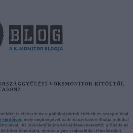
 ORSZÁGGYŰLÉSI VOKSMONITOR KITÖLTŐI,
TÁSON?
idén is elkészítette a politikai pártok értékeit és szakpolitikai
 kérdőívet
, mely segítségével bárki összehasonlíthatja politikai
ártokéval. Az idei kérdőívünk 44 kérdésen keresztül próbálta az
 körét bemutatni, érintve olyan szakpolitikai témaköröket,