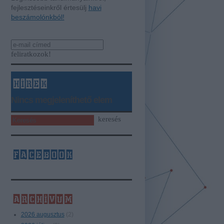
fejlesztéseinkről értesülj
havi
beszámolónkból!
hírek
Nincs megjeleníthető elem
facebook
archívum
2026 augusztus
(
2
)