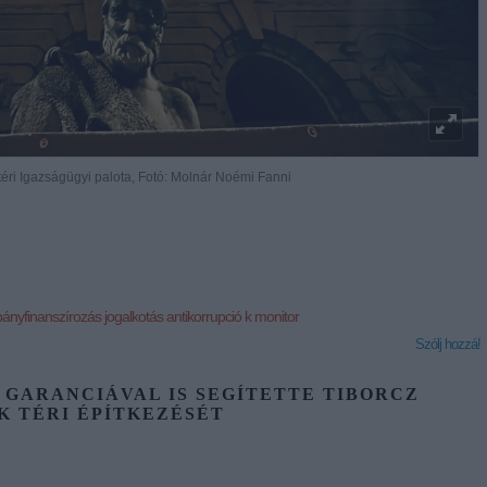
téri Igazságügyi palota, Fotó: Molnár Noémi Fanni
ányfinanszírozás
jogalkotás
antikorrupció
k monitor
Szólj hozzá!
 GARANCIÁVAL IS SEGÍTETTE TIBORCZ
 TÉRI ÉPÍTKEZÉSÉT