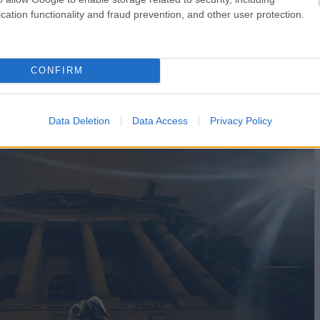
nfrastruktúrával ellátott állami szervek antikorrupciós
cation functionality and fraud prevention, and other user protection.
elét lehetővé tevő jogintézmények azonban fontos szerepet
ményrendszer működésbe hozásában.
CONFIRM
Data Deletion
Data Access
Privacy Policy