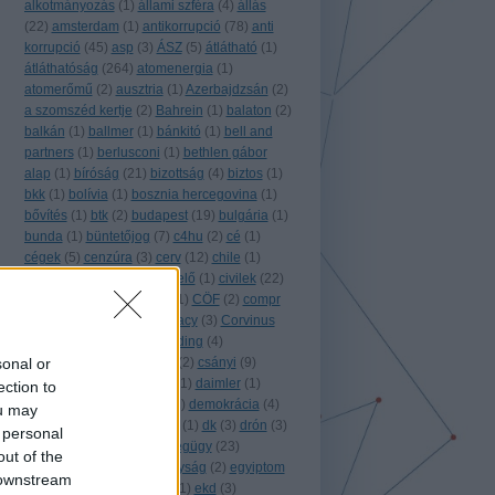
alkotmányozás
(
1
)
állami szféra
(
4
)
állás
(
22
)
amsterdam
(
1
)
antikorrupció
(
78
)
anti
korrupció
(
45
)
asp
(
3
)
ÁSZ
(
5
)
átlátható
(
1
)
átláthatóság
(
264
)
atomenergia
(
1
)
atomerőmű
(
2
)
ausztria
(
1
)
Azerbajdzsán
(
2
)
a szomszéd kertje
(
2
)
Bahrein
(
1
)
balaton
(
2
)
balkán
(
1
)
ballmer
(
1
)
bánkitó
(
1
)
bell and
partners
(
1
)
berlusconi
(
1
)
bethlen gábor
alap
(
1
)
bíróság
(
21
)
bizottság
(
4
)
biztos
(
1
)
bkk
(
1
)
bolívia
(
1
)
bosznia hercegovina
(
1
)
bővítés
(
1
)
btk
(
2
)
budapest
(
19
)
bulgária
(
1
)
bunda
(
1
)
büntetőjog
(
7
)
c4hu
(
2
)
cé
(
1
)
cégek
(
5
)
cenzúra
(
3
)
cerv
(
12
)
chile
(
1
)
chilecracia
(
1
)
ciklusértékelő
(
1
)
civilek
(
22
)
civilzseb
(
3
)
civil kapocs
(
1
)
CÖF
(
2
)
compr
(
4
)
conspiracy for democracy
(
3
)
Corvinus
Zrt.
(
1
)
covid
(
1
)
crowdfunding
(
4
)
sonal or
crowdsourcing
(
3
)
csalás
(
2
)
csányi
(
9
)
csatorna
(
1
)
Csehország
(
1
)
daimler
(
1
)
ection to
databoom
(
1
)
dél-korea
(
1
)
demokrácia
(
4
)
ou may
digitális jogok
(
3
)
direkt36
(
1
)
dk
(
3
)
drón
(
3
)
 personal
e-government
(
2
)
egészségügy
(
23
)
out of the
egyesült
(
2
)
egyesült királyság
(
2
)
egyiptom
 downstream
(
1
)
együtt
(
1
)
együtt2014
(
1
)
ekd
(
3
)