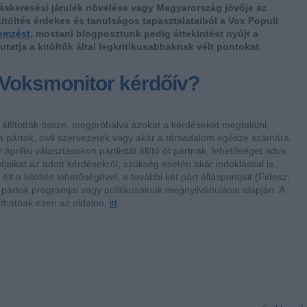
lláskeresési járulék növelése vagy Magyarország jövője az
itöltés érdekes és tanulságos tapasztalataiból a Vox Populi
lemzést
, mostani blogposztunk pedig áttekintést nyújt a
atja a kitöltők által legkritikusabbaknak vélt pontokat.
Voksmonitor kérdőív?
 állították össze, megpróbálva azokat a kérdéseket megtalálni,
a pártok, civil szervezetek vagy akár a társadalom egésze számára.
 áprilisi választásokon pártlistát állító öt pártnak, lehetőséget adva
jaikat az adott kérdésekről, szükség esetén akár indoklással is.
 a kitöltés lehetőségével, a további két párt álláspontjait (Fidesz,
pártok programjai vagy politikusainak megnyilvánulásai alapján. A
íthatóak ezen az oldalon,
itt
.