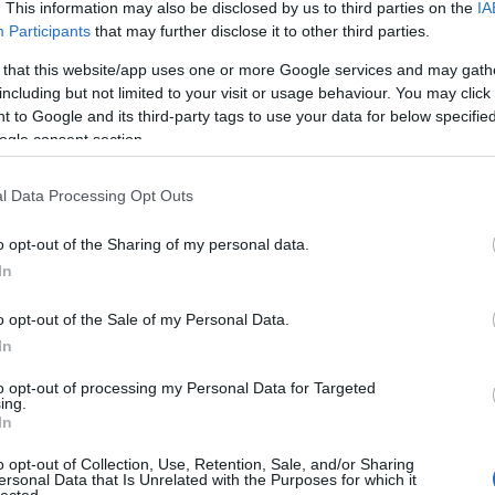
. This information may also be disclosed by us to third parties on the
IA
Fortepan / Inkey Tibor
Participants
that may further disclose it to other third parties.
a a mesterséges intelligenciáról szóló rendeletét (
MI Rendelet
),
a, és azóta fokozatosan, több lépcsőben válik alkalmazandóvá.
 that this website/app uses one or more Google services and may gath
llamnak, nemcsak a vállalatokra és fejlesztőkre vonatkozó
including but not limited to your visit or usage behaviour. You may click 
, hanem ki kellett volna építenie azt az intézményi hátteret is, amely a
 to Google and its third-party tags to use your data for below specifi
yamat jócskán csúszott, több fordulatot vett, és máig maradtak olyan
ogle consent section.
lásra várnak. Az alábbiakban összefoglaljuk, milyen kötelezettségek
t, mi történt eddig, hol vannak a bizonytalanságok, és mi vár még
l Data Processing Opt Outs
o opt-out of the Sharing of my personal data.
In
o opt-out of the Sale of my Personal Data.
In
Szólj hozzá!
to opt-out of processing my Personal Data for Targeted
ing.
ÉS A CIVIL FELLÉPÉS BÜNTETŐJOGI
In
o opt-out of Collection, Use, Retention, Sale, and/or Sharing
ersonal Data that Is Unrelated with the Purposes for which it
lected.