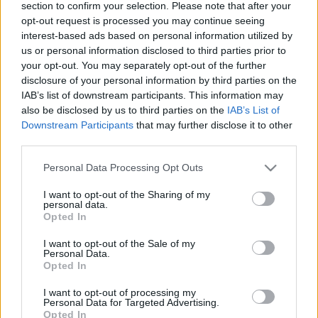
szerint mindent megtesznek azért,…
section to confirm your selection. Please note that after your
opt-out request is processed you may continue seeing
interest-based ads based on personal information utilized by
Tunézia: lázadás a kleptokraták
us or personal information disclosed to third parties prior to
ellen
your opt-out. You may separately opt-out of the further
disclosure of your personal information by third parties on the
and.ferenczi
•
2011. február 01.
0
IAB’s list of downstream participants. This information may
also be disclosed by us to third parties on the
IAB’s List of
Akit érdekelt, az a Global Voices nevű globális
Downstream Participants
that may further disclose it to other
third parties.
blogportálon, a YouTube-on, a Twitteren vagy a
Facebookon (és persze a sajtóban) tavaly december
Please note that this website/app uses one or more Google
Personal Data Processing Opt Outs
óta folyamatosan nyomon követhette azokat a
services and may gather and store information including but
drámai eseményeket, amelyek nyomán aztán a múlt
not limited to your visit or usage behaviour. You may click to
I want to opt-out of the Sharing of my
pénteken – csaknem negyed századon át tartó
personal data.
grant or deny consent to Google and its third-party tags to
Opted In
uralkodásának nem…
use your data for below specified purposes in below Google
consent section.
I want to opt-out of the Sale of my
Personal Data.
Wiki vagy nem wiki
Opted In
and.ferenczi
•
2010. december 15.
0
I want to opt-out of processing my
Personal Data for Targeted Advertising.
Opted In