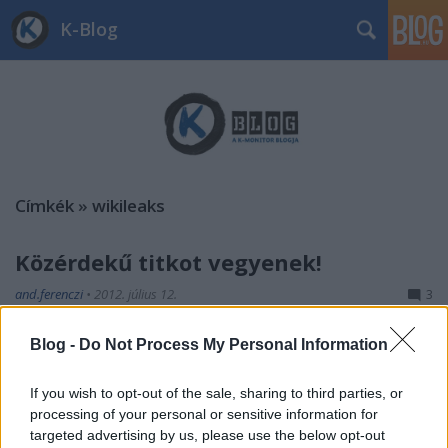
K-Blog
Címkék
»
wikileaks
Közérdekű titkot vegyenek!
and.ferenczi
•
2012. július 12.
3
Assange mindjárt rács mögött, Bradley Manning a
Blog -
Do Not Process My Personal Information
bitófa árnyékában, a WikiLeaks által meghonosított
internetes whistleblowing pedig elhalni látszik. Mi
If you wish to opt-out of the sale, sharing to third parties, or
történt a klónokkal, és mi történt itthon
processing of your personal or sensitive information for
whistleblowing terén? Assange ügyvédei a hírek
targeted advertising by us, please use the below opt-out