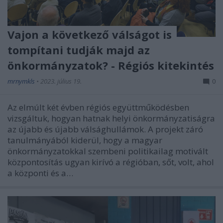
Vajon a következő válságot is
tompítani tudják majd az
önkormányzatok? - Régiós kitekintés
mrnymkls
•
2023. július 19.
0
Az elmúlt két évben régiós együttműködésben
vizsgáltuk, hogyan hatnak helyi önkormányzatiságra
az újabb és újabb válsághullámok. A projekt záró
tanulmányából kiderül, hogy a magyar
önkormányzatokkal szembeni politikailag motivált
központosítás ugyan kirívó a régióban, sőt, volt, ahol
a központi és a…