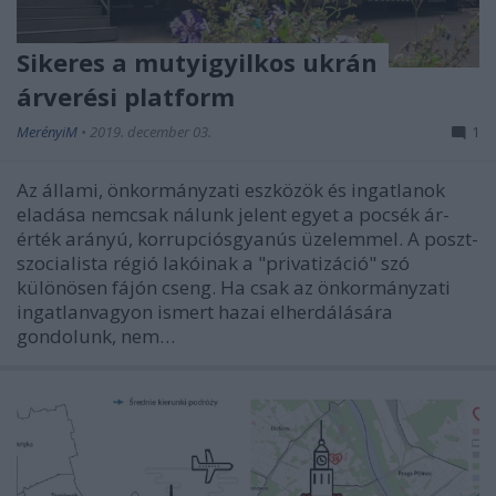
Sikeres a mutyigyilkos ukrán
árverési platform
MerényiM
•
2019. december 03.
1
Az állami, önkormányzati eszközök és ingatlanok
eladása nemcsak nálunk jelent egyet a pocsék ár-
érték arányú, korrupciósgyanús üzelemmel. A poszt-
szocialista régió lakóinak a "privatizáció" szó
különösen fájón cseng. Ha csak az önkormányzati
ingatlanvagyon ismert hazai elherdálására
gondolunk, nem…