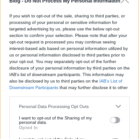
Blog -
Do Not Process My Personal Information
Powered éves összejövetelén, amelynek a K-Monitor
is tagja. A következőkben egy szakmai
If you wish to opt-out of the sale, sharing to third parties, or
élménybeszámolót olvashattok a tízmilliós
processing of your personal or sensitive information for
megapolisz részvételi…
targeted advertising by us, please use the below opt-out
section to confirm your selection. Please note that after your
opt-out request is processed you may continue seeing
interest-based ads based on personal information utilized by
us or personal information disclosed to third parties prior to
your opt-out. You may separately opt-out of the further
disclosure of your personal information by third parties on the
IAB’s list of downstream participants. This information may
also be disclosed by us to third parties on the
IAB’s List of
Downstream Participants
that may further disclose it to other
third parties.
Please note that this website/app uses one or more Google
Personal Data Processing Opt Outs
services and may gather and store information including but
not limited to your visit or usage behaviour. You may click to
I want to opt-out of the Sharing of my
personal data.
grant or deny consent to Google and its third-party tags to
Opted In
use your data for below specified purposes in below Google
Pert nyertünk a Honvédség Travel
consent section.