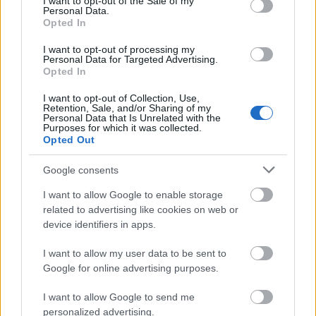
I want to opt-out of the Sale of my
Personal Data.
ellen! Ezt tudtuk meg a
Opted In
miniszterelnök kormánygépes
I want to opt-out of processing my
útjairól
Personal Data for Targeted Advertising.
Opted In
MerényiM
•
2022. december 14.
3
I want to opt-out of Collection, Use,
Retention, Sale, and/or Sharing of my
Összefoglaltunk mindent, amit a kormánygépes
Personal Data that Is Unrelated with the
Purposes for which it was collected.
miniszterelnöki utazásokról tudni lehet, és amit
Opted Out
nem. A posztból kiderül: Milyen ítéletet hozott az
Ítélőtábla a K-Monitor perében és mekkora összeget
Google consents
térített meg a miniszterelnök saját zsebből
családtagjai utazásáért; Mit tudtunk meg a per…
I want to allow Google to enable storage
related to advertising like cookies on web or
device identifiers in apps.
I want to allow my user data to be sent to
Google for online advertising purposes.
I want to allow Google to send me
personalized advertising.