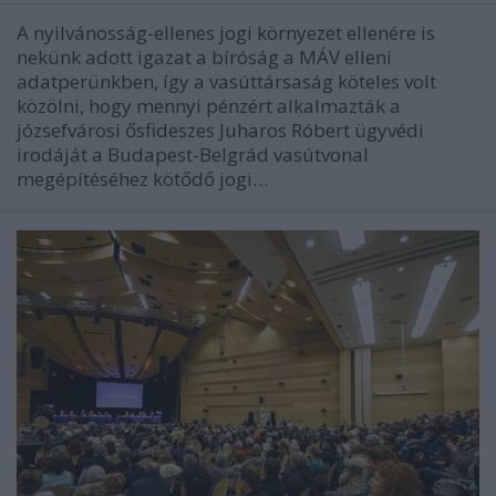
A nyilvánosság-ellenes jogi környezet ellenére is
nekünk adott igazat a bíróság a MÁV elleni
adatperünkben, így a vasúttársaság köteles volt
közölni, hogy mennyi pénzért alkalmazták a
józsefvárosi ősfideszes Juharos Róbert ügyvédi
irodáját a Budapest-Belgrád vasútvonal
megépítéséhez kötődő jogi…