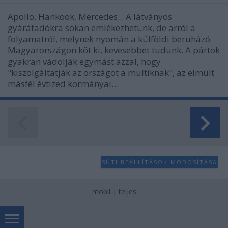
Apollo, Hankook, Mercedes... A látványos
gyárátadókra sokan emlékezhetünk, de arról a
folyamatról, melynek nyomán a külföldi beruházó
Magyarországon köt ki, kevesebbet tudunk. A pártok
gyakran vádolják egymást azzal, hogy
"kiszolgáltatják az országot a multiknak", az elmúlt
másfél évtized kormányai…
SÜTI BEÁLLÍTÁSOK MÓDOSÍTÁSA
mobil
|
teljes