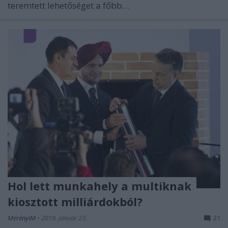
teremtett lehetőséget a főbb…
Hol lett munkahely a multiknak
kiosztott milliárdokból?
MerényiM
•
2019. január 23.
21