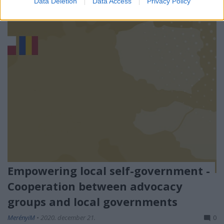
Data Deletion
Data Access
Privacy Policy
Empowering local self-government -
Cooperation between advocacy
groups and local governments
MerényiM
•
2020. december 21.
0