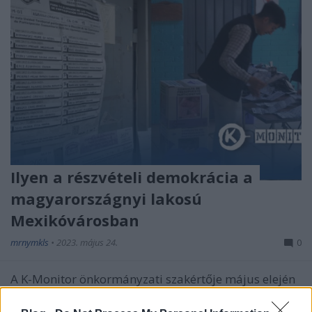
Ilyen a részvételi demokrácia a
magyarországnyi lakosú
Mexikóvárosban
mrnymkls
•
2023. május 24.
0
A K-Monitor önkormányzati szakértője május elején
Mexikóvárosban járt a részvételi demokráciával
foglalkozó nemzetközi ernyőszervezet, a People