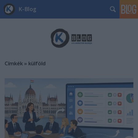
K-Blog
Címkék
»
külföld