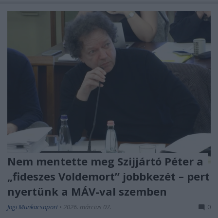
Nem mentette meg Szijjártó Péter a
„fideszes Voldemort” jobbkezét – pert
nyertünk a MÁV-val szemben
Jogi Munkacsoport
•
2026. március 07.
0