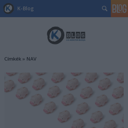
K-Blog
Címkék
»
NAV