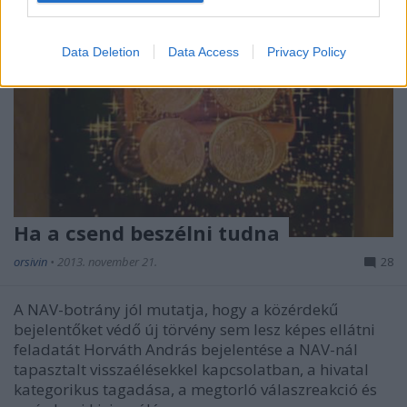
I want to allow Google to enable storage
related to security, including authentication
Data Deletion
Data Access
Privacy Policy
functionality and fraud prevention, and other
user protection.
Ha a csend beszélni tudna
orsivin
•
2013. november 21.
28
A NAV-botrány jól mutatja, hogy a közérdekű
bejelentőket védő új törvény sem lesz képes ellátni
feladatát Horváth András bejelentése a NAV-nál
tapasztalt visszaélésekkel kapcsolatban, a hivatal
kategorikus tagadása, a megtorló válaszreakció és