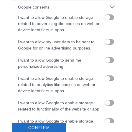
ki a Nemzeti Nyomozó Iroda (NNI) idézéséből.
Google consents
Horváth András volt az, aki vette a bátorságot, és a
nyilvánossághoz fordult, miután a NAV, egykori
I want to allow Google to enable storage
dolgozója többszöri jelzése ellenére sem volt
related to advertising like cookies on web or
hajlandó…
device identifiers in apps.
I want to allow my user data to be sent to
Nincs itt semmi látnivaló?
Google for online advertising purposes.
tangentopoli
•
2013. november 30.
26
I want to allow Google to send me
personalized advertising.
Ha valakiket – történetesen állami vezetőket és az
ország adóhivatalát – korrupciós vádakkal illetnek,
I want to allow Google to enable storage
akkor járnak el helyesen, ha minden segítséget
related to analytics like cookies on web or
megadnak az ügy felderítéséhez, amely tisztázni
device identifiers in apps.
képes őket. De mit árul el az érintettekről, ha ennek
tökéletes…
I want to allow Google to enable storage
related to functionality of the website or app.
I want to allow Google to enable storage
related to personalization.
CONFIRM