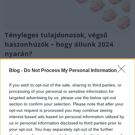
Tényleges tulajdonosok, végső
haszonhúzók – hogy állunk 2024
nyarán?
orsivin
•
2024. július 01.
1
Blog -
Do Not Process My Personal Information
Magyarországon a pénzmosás elleni harc leginkább
az EU-s irányelvek átültesére szorítkozik. Pénzmosás
If you wish to opt-out of the sale, sharing to third parties, or
elleni irányelvből pedig nincs kevés, 2018-ban épp
processing of your personal or sensitive information for
az 5. ilyet fogadta el az Unió, és ennek
targeted advertising by us, please use the below opt-out
section to confirm your selection. Please note that after your
eredményeképp 2021-ben a magyar
opt-out request is processed you may continue seeing
intézményrendszerbe is bekerült az úgynevezett
interest-based ads based on personal information utilized by
‘központi tényleges…
us or personal information disclosed to third parties prior to
your opt-out. You may separately opt-out of the further