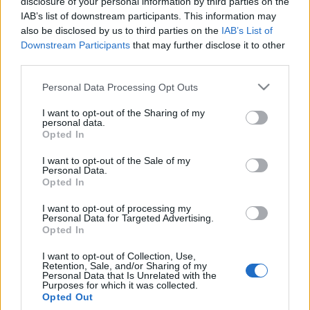
disclosure of your personal information by third parties on the
IAB’s list of downstream participants. This information may
also be disclosed by us to third parties on the
IAB’s List of
Downstream Participants
that may further disclose it to other
third parties.
Please note that this website/app uses one or more Google
Personal Data Processing Opt Outs
services and may gather and store information including but
not limited to your visit or usage behaviour. You may click to
I want to opt-out of the Sharing of my
personal data.
grant or deny consent to Google and its third-party tags to
Opted In
use your data for below specified purposes in below Google
consent section.
I want to opt-out of the Sale of my
Personal Data.
Opted In
Botrány Horváth András rendőrségi
I want to opt-out of processing my
Personal Data for Targeted Advertising.
meggyanúsítása
Opted In
tangentopoli
•
2017. január 19.
3
I want to opt-out of Collection, Use,
Retention, Sale, and/or Sharing of my
Personal Data that Is Unrelated with the
Gyanúsított lett Horváth Andrásból, a NAV-botrányt
Purposes for which it was collected.
Opted Out
kirobbantó egykori adóhatósági szakértőből, derül