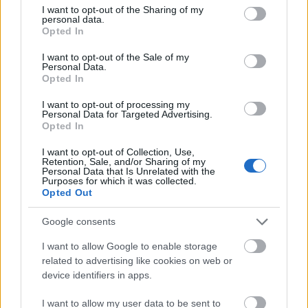
Az új Országgyűlés újra izgalmassá
not limited to your visit or usage behaviour. You may click to
I want to opt-out of the Sharing of my
personal data.
grant or deny consent to Google and its third-party tags to
tette a parlamenti vitákat – ezt
Opted In
use your data for below specified purposes in below Google
mutatja meg a Parlamonitor
consent section.
I want to opt-out of the Sale of my
Personal Data.
attilaj
•
2026. július 30.
0
Opted In
I want to opt-out of processing my
Intenzív parlamenti munka követte az áprilisi
Personal Data for Targeted Advertising.
választásokat. Az Országgyűlés az alakuló ülése óta
Opted In
21 napot ülésezett, és két és fél hónap ...
I want to opt-out of Collection, Use,
Retention, Sale, and/or Sharing of my
Personal Data that Is Unrelated with the
Purposes for which it was collected.
Opted Out
Google consents
I want to allow Google to enable storage
related to advertising like cookies on web or
device identifiers in apps.
I want to allow my user data to be sent to