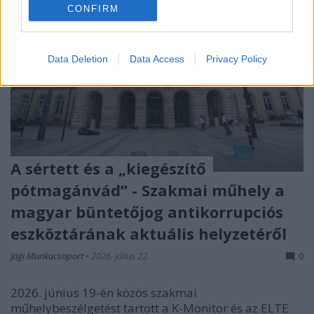
CONFIRM
Data Deletion
Data Access
Privacy Policy
A sértett és a „kiegészítő
pótmagánvád” - Szakmai műhely a
magyar büntetőjog antikorrupciós
eszköztárának aktuális helyzetéről
Jogi Munkacsoport
•
2026. július 22.
0
2026. június 19-én közös szakmai
műhelybeszélgetést tartott a K-Monitor és az ELTE