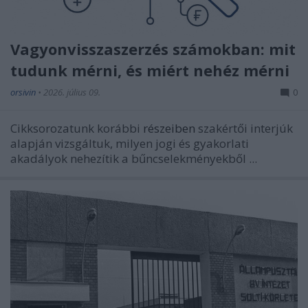
Vagyonvisszaszerzés számokban: mit
tudunk mérni, és miért nehéz mérni
orsivin
•
2026. július 09.
0
Cikksorozatunk korábbi
részeiben
szakértői interjúk
alapján vizsgáltuk, milyen jogi és gyakorlati
akadályok nehezítik a bűncselekményekből ...