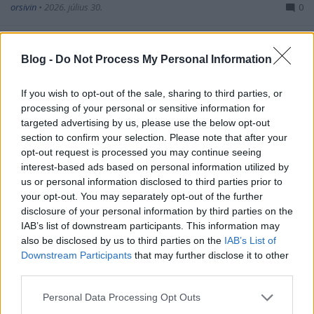
orsivin
•
2026. július 30.
0
Az állam többször is úgy módosította az adásvételi
szerződést, hogy azzal a kerület és az állam is
Blog -
Do Not Process My Personal Information
rosszul járt, a Balázs Attila cége viszont ...
If you wish to opt-out of the sale, sharing to third parties, or
processing of your personal or sensitive information for
targeted advertising by us, please use the below opt-out
section to confirm your selection. Please note that after your
opt-out request is processed you may continue seeing
interest-based ads based on personal information utilized by
us or personal information disclosed to third parties prior to
your opt-out. You may separately opt-out of the further
disclosure of your personal information by third parties on the
IAB’s list of downstream participants. This information may
also be disclosed by us to third parties on the
IAB’s List of
Downstream Participants
that may further disclose it to other
third parties.
Please note that this website/app uses one or more Google
Personal Data Processing Opt Outs
services and may gather and store information including but