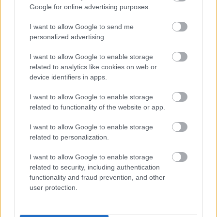
Google for online advertising purposes.
I want to allow Google to send me
personalized advertising.
Tízmilliárdos Nemzeti Konzultáció,
I want to allow Google to enable storage
valótlan állítások - A K-Monitor
related to analytics like cookies on web or
device identifiers in apps.
indítványára elrendelték a
nyomozást
I want to allow Google to enable storage
related to functionality of the website or app.
Jogi Munkacsoport
•
2026. július 24.
0
I want to allow Google to enable storage
related to personalization.
A K-Monitor indítványának köszönhetően nyomozni
kell a Balásy Gyula cégeinek kiszervezett 2025.
I want to allow Google to enable storage
októberi “Nemzeti Konzultáció” ügyében, amit ...
related to security, including authentication
functionality and fraud prevention, and other
user protection.