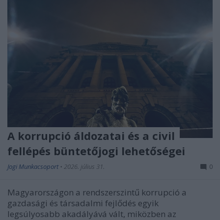
A korrupció áldozatai és a civil
fellépés büntetőjogi lehetőségei
Jogi Munkacsoport
•
2026. július 31.
0
Magyarországon a rendszerszintű korrupció a
gazdasági és társadalmi fejlődés egyik
legsúlyosabb akadályává vált, miközben az