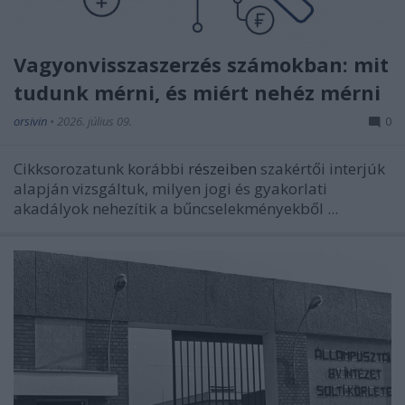
Vagyonvisszaszerzés számokban: mit
tudunk mérni, és miért nehéz mérni
orsivin
•
2026. július 09.
0
Cikksorozatunk korábbi
részeiben
szakértői interjúk
alapján vizsgáltuk, milyen jogi és gyakorlati
akadályok nehezítik a bűncselekményekből ...