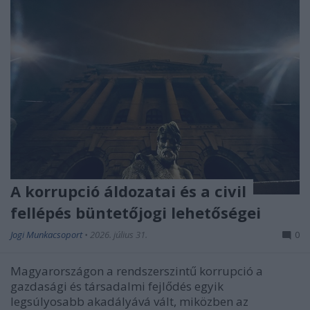
A korrupció áldozatai és a civil
fellépés büntetőjogi lehetőségei
Jogi Munkacsoport
•
2026. július 31.
0
Magyarországon a rendszerszintű korrupció a
gazdasági és társadalmi fejlődés egyik
legsúlyosabb akadályává vált, miközben az