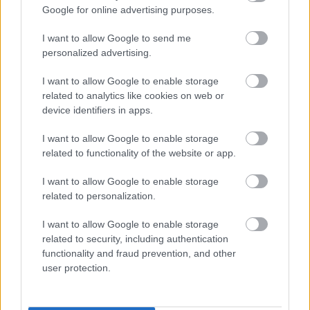
Google for online advertising purposes.
I want to allow Google to send me
personalized advertising.
Tízmilliárdos Nemzeti Konzultáció,
I want to allow Google to enable storage
valótlan állítások - A K-Monitor
related to analytics like cookies on web or
device identifiers in apps.
indítványára elrendelték a
nyomozást
I want to allow Google to enable storage
related to functionality of the website or app.
Jogi Munkacsoport
•
2026. július 24.
0
I want to allow Google to enable storage
related to personalization.
A K-Monitor indítványának köszönhetően nyomozni
kell a Balásy Gyula cégeinek kiszervezett 2025.
I want to allow Google to enable storage
októberi “Nemzeti Konzultáció” ügyében, amit ...
related to security, including authentication
functionality and fraud prevention, and other
user protection.