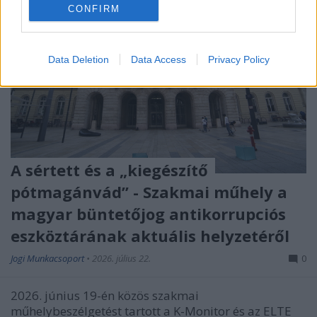
CONFIRM
Data Deletion
Data Access
Privacy Policy
A sértett és a „kiegészítő
pótmagánvád” - Szakmai műhely a
magyar büntetőjog antikorrupciós
eszköztárának aktuális helyzetéről
Jogi Munkacsoport
•
2026. július 22.
0
2026. június 19-én közös szakmai
műhelybeszélgetést tartott a K-Monitor és az ELTE