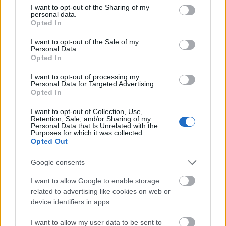
Az új Országgyűlés újra izgalmassá
not limited to your visit or usage behaviour. You may click to
I want to opt-out of the Sharing of my
personal data.
grant or deny consent to Google and its third-party tags to
tette a parlamenti vitákat – ezt
Opted In
use your data for below specified purposes in below Google
mutatja meg a Parlamonitor
consent section.
I want to opt-out of the Sale of my
Personal Data.
attilaj
•
2026. július 30.
0
Opted In
I want to opt-out of processing my
Intenzív parlamenti munka követte az áprilisi
Personal Data for Targeted Advertising.
választásokat. Az Országgyűlés az alakuló ülése óta
Opted In
21 napot ülésezett, és két és fél hónap ...
I want to opt-out of Collection, Use,
Retention, Sale, and/or Sharing of my
Personal Data that Is Unrelated with the
Purposes for which it was collected.
Opted Out
Google consents
I want to allow Google to enable storage
related to advertising like cookies on web or
device identifiers in apps.
I want to allow my user data to be sent to