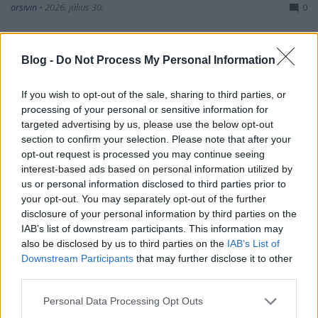
orsivin
•
2026. július 30.
0
Az állam többször is úgy módosította az adásvételi
szerződést, hogy azzal a kerület és az állam is
Blog -
Do Not Process My Personal Information
rosszul járt, a Balázs Attila cége viszont ...
If you wish to opt-out of the sale, sharing to third parties, or
processing of your personal or sensitive information for
targeted advertising by us, please use the below opt-out
section to confirm your selection. Please note that after your
opt-out request is processed you may continue seeing
interest-based ads based on personal information utilized by
us or personal information disclosed to third parties prior to
your opt-out. You may separately opt-out of the further
disclosure of your personal information by third parties on the
IAB’s list of downstream participants. This information may
also be disclosed by us to third parties on the
IAB’s List of
Downstream Participants
that may further disclose it to other
third parties.
Please note that this website/app uses one or more Google
Personal Data Processing Opt Outs
services and may gather and store information including but