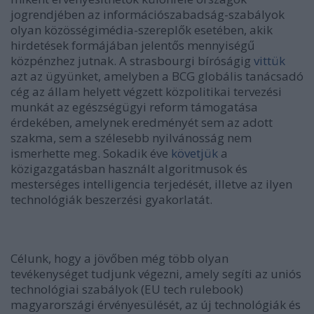
jogrendjében az információszabadság-szabályok
olyan közösségimédia-szereplők esetében, akik
hirdetések formájában jelentős mennyiségű
közpénzhez jutnak. A strasbourgi bíróságig
vittük
azt az ügyünket, amelyben a BCG globális tanácsadó
cég az állam helyett végzett közpolitikai tervezési
munkát az egészségügyi reform támogatása
érdekében, amelynek eredményét sem az adott
szakma, sem a szélesebb nyilvánosság nem
ismerhette meg. Sokadik éve
követjük
a
közigazgatásban használt algoritmusok és
mesterséges intelligencia terjedését, illetve az ilyen
technológiák beszerzési gyakorlatát.
Célunk, hogy a jövőben még több olyan
tevékenységet tudjunk végezni, amely segíti az uniós
technológiai szabályok (EU tech rulebook)
magyarországi érvényesülését, az új technológiák és