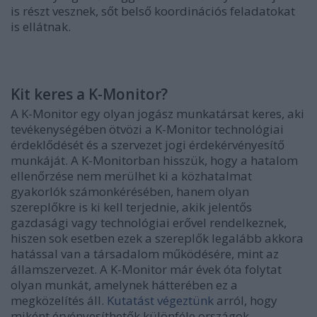
is részt vesznek, sőt belső koordinációs feladatokat
is ellátnak.
Kit keres a K-Monitor?
A K-Monitor egy olyan jogász munkatársat keres, aki
tevékenységében ötvözi a K-Monitor technológiai
érdeklődését és a szervezet jogi érdekérvényesítő
munkáját. A K-Monitorban hisszük, hogy a hatalom
ellenőrzése nem merülhet ki a közhatalmat
gyakorlók számonkérésében, hanem olyan
szereplőkre is ki kell terjednie, akik jelentős
gazdasági vagy technológiai erővel rendelkeznek,
hiszen sok esetben ezek a szereplők legalább akkora
hatással van a társadalom működésére, mint az
államszervezet. A K-Monitor már évek óta folytat
olyan munkát, amelynek hátterében ez a
megközelítés áll.
Kutatást végeztünk
arról, hogy
miként érvényesíthetők különféle országok