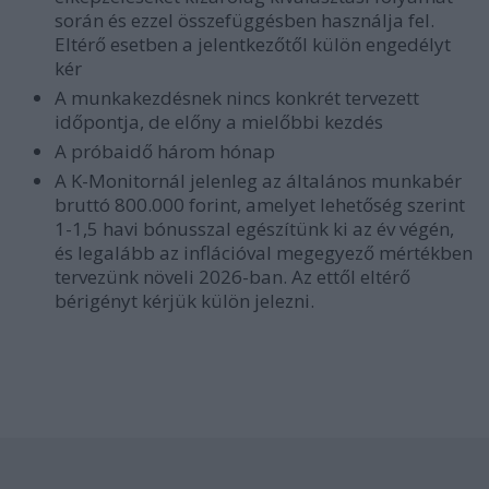
során és ezzel összefüggésben használja fel.
Eltérő esetben a jelentkezőtől külön engedélyt
kér
A munkakezdésnek nincs konkrét tervezett
időpontja, de előny a mielőbbi kezdés
A próbaidő három hónap
A K-Monitornál jelenleg az általános munkabér
bruttó 800.000 forint, amelyet lehetőség szerint
1-1,5 havi bónusszal egészítünk ki az év végén,
és legalább az inflációval megegyező mértékben
tervezünk növeli 2026-ban. Az ettől eltérő
bérigényt kérjük külön jelezni.