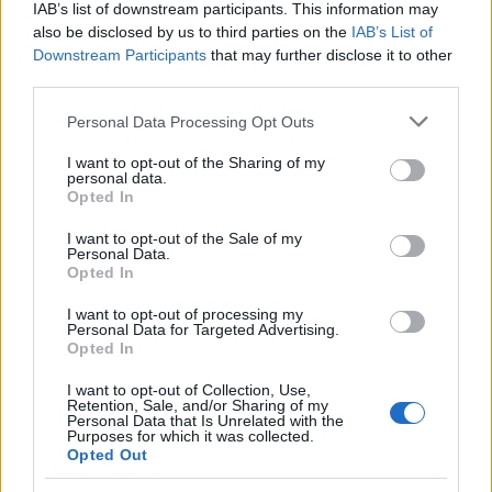
IAB’s list of downstream participants. This information may
also be disclosed by us to third parties on the
IAB’s List of
Downstream Participants
that may further disclose it to other
third parties.
Please note that this website/app uses one or more Google
Personal Data Processing Opt Outs
services and may gather and store information including but
not limited to your visit or usage behaviour. You may click to
I want to opt-out of the Sharing of my
personal data.
grant or deny consent to Google and its third-party tags to
Opted In
fotó: Fortepan
use your data for below specified purposes in below Google
consent section.
I want to opt-out of the Sale of my
Personal Data.
Opted In
Feladatok
Jogi elemzések készítése
I want to opt-out of processing my
Personal Data for Targeted Advertising.
Opted In
A témában releváns magyarországi és EU-s
jogszabályok folyamatos nyomonkövetése
I want to opt-out of Collection, Use,
Retention, Sale, and/or Sharing of my
Ezekről összefoglalók, ismertetők,
Personal Data that Is Unrelated with the
Purposes for which it was collected.
állásfoglalások készítése magyar és angol
Opted Out
nyelven