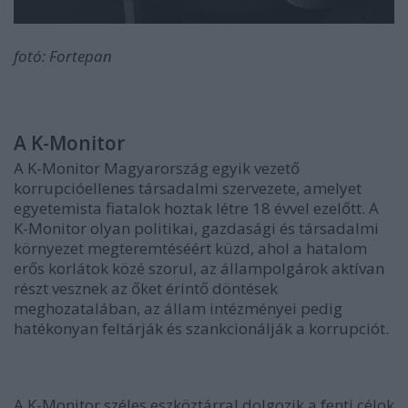
fotó: Fortepan
A K-Monitor
A K-Monitor Magyarország egyik vezető
korrupcióellenes társadalmi szervezete, amelyet
egyetemista fiatalok hoztak létre 18 évvel ezelőtt. A
K-Monitor olyan politikai, gazdasági és társadalmi
környezet megteremtéséért küzd, ahol a hatalom
erős korlátok közé szorul, az állampolgárok aktívan
részt vesznek az őket érintő döntések
meghozatalában, az állam intézményei pedig
hatékonyan feltárják és szankcionálják a korrupciót.
A K-Monitor széles eszköztárral dolgozik a fenti célok