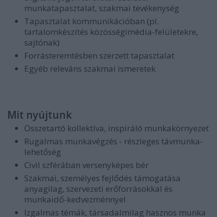
munkatapasztalat, szakmai tevékenység
Tapasztalat kommunikációban (pl.
tartalomkészítés közösségimédia-felületekre,
sajtónak)
Forrásteremtésben szerzett tapasztalat
Egyéb releváns szakmai ismeretek
Mit nyújtunk
Összetartó kollektíva, inspiráló munkakörnyezet
Rugalmas munkavégzés - részleges távmunka-
lehetőség
Civil szférában versenyképes bér
Szakmai, személyes fejlődés támogatása
anyagilag, szervezeti erőforrásokkal és
munkaidő-kedvezménnyel
Izgalmas témák, társadalmilag hasznos munka