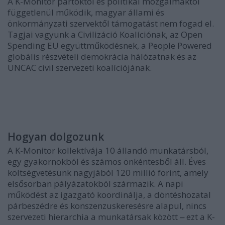
A K-Monitor pártoktól és politikai mozgalmaktól
függetlenül működik, magyar állami és
önkormányzati szervektől támogatást nem fogad el.
Tagjai vagyunk a Civilizáció Koalíciónak, az Open
Spending EU együttműködésnek, a People Powered
globális részvételi demokrácia hálózatnak és az
UNCAC civil szervezeti koalíciójának.
Hogyan dolgozunk
A K-Monitor kollektívája 10 állandó munkatársból,
egy gyakornokból és számos önkéntesből áll. Éves
költségvetésünk nagyjából 120 millió forint, amely
elsősorban pályázatokból származik. A napi
működést az igazgató koordinálja, a döntéshozatal
párbeszédre és konszenzuskeresésre alapul, nincs
szervezeti hierarchia a munkatársak között
‒
ezt a K-