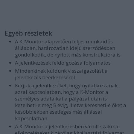
Egyéb részletek
A K-Monitor alapvetően teljes munkaidős
állásban, határozatlan idejű szerződésben
gondolkodik, de nyitott más konstrukcióra is
A jelentkezések feldolgozása folyamatos
Mindenkinek küldünk visszaigazolást a
jelentkezés beérkezéséről
Kérjük a jelentkezőket, hogy nyilatkozzanak
azzal kapcsolatban, hogy a K-Monitor a
személyes adataikat a pályázat után is
kezelheti-e még 5 évig, illetve keresheti-e őket a
későbbiekben esetleges más állással
kapcsolatban
A K-Monitor a jelentkezésben vázolt szakmai
elképzeléseket kizárólag kiválasztási folyamat