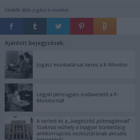
Címkék:
állás
jogász
k-monitor
Ajánlott bejegyzések:
Jogász munkatársat keres a K-Monitor
Legyél pénzügyes-irodavezető a K-
Monitornál!
A sértett és a „kiegészítő pótmagánvád” -
Szakmai műhely a magyar büntetőjog
antikorrupciós eszköztárának aktuális
helyzetéről