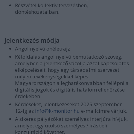
Részvétel kollektív tervezésben,
döntéshozatalban.
Jelentkezés módja
Angol nyelvű önéletrajz
Kétoldalas angol nyelvű bemutatkozó szöveg,
amelyben a jelentkező vázolja azzal kapcsolatos
elképzeléseit, hogy egy társadalmi szervezet
milyen tevékenységekkel képes
Magyarországon a leghatékonyabban fellépni a
digitális jogok és digitális hatalom ellenőrzése
érdekében
Kérdéseket, jelentkezéseket 2025 szeptember
12-ig az
info@k-monitor.hu
e-mailcímre várjuk.
A sikeres pályázókat személyes interjúra hívjuk,
amelyet egy utolsó személyes / írásbeli
konzultáció követhet.