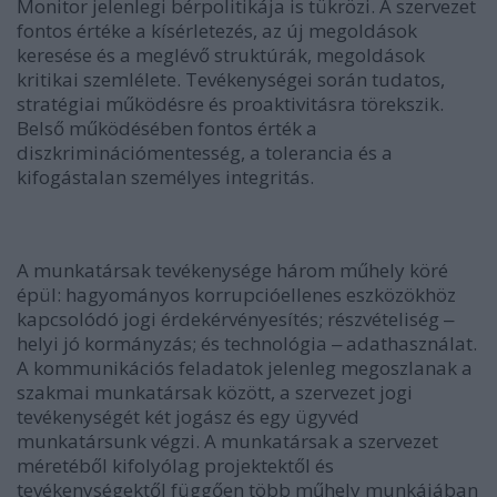
Monitor jelenlegi bérpolitikája is tükrözi. A szervezet
fontos értéke a kísérletezés, az új megoldások
keresése és a meglévő struktúrák, megoldások
kritikai szemlélete. Tevékenységei során tudatos,
stratégiai működésre és proaktivitásra törekszik.
Belső működésében fontos érték a
diszkriminációmentesség, a tolerancia és a
kifogástalan személyes integritás.
A munkatársak tevékenysége három műhely köré
épül: hagyományos korrupcióellenes eszközökhöz
kapcsolódó jogi érdekérvényesítés; részvételiség
‒
helyi jó kormányzás; és technológia
‒
adathasználat.
A kommunikációs feladatok jelenleg megoszlanak a
szakmai munkatársak között, a szervezet jogi
tevékenységét két jogász és egy ügyvéd
munkatársunk végzi. A munkatársak a szervezet
méretéből kifolyólag projektektől és
tevékenységektől függően több műhely munkájában