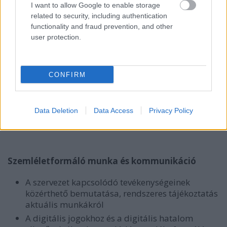
I want to allow Google to enable storage
related to security, including authentication
Projektek menedzselése
functionality and fraud prevention, and other
user protection.
A tevékenységek projektek formájában történő
menedzselése, részvétel pályázatok
megírásában, lebonyolításában és
‒
szükséges
CONFIRM
mértékben
‒
elszámolásában
Projektben részt vevő munkatársak munkájának
koordinálása
Data Deletion
Data Access
Privacy Policy
Kapcsolattartás partnerekkel, támogatókkal
Szemléletformáló munka és kommunikáció
A szervezet kapcsolódó tevékenységeinek
közérthető bemutatása, rendszeres tájékoztatás
aktuális munkákról
A digitális jogokhoz és a digitális hatalom