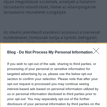
olyan megoldások születnek, amelyek a hatalom
társadalmi ellenőrzését, illetve az állampolgárok
társadalmi részvételét szolgálják.
Az ideális jelentkező ezenkívül azonosul a szervezet
küldetésével, fontosnak tartja a nyitott, befogadó,
toleráns és párbeszédre épülő szervezeti kultúrát.
Precíz, következetes, képes végigvinni folyamatokat.
Blog -
Do Not Process My Personal Information
Tudja motiválni azokat, akikkel együtt dolgozik,
képes konstruktív kritikát adni és elfogadni.
If you wish to opt-out of the sale, sharing to third parties, or
processing of your personal or sensitive information for
targeted advertising by us, please use the below opt-out
section to confirm your selection. Please note that after your
opt-out request is processed you may continue seeing
interest-based ads based on personal information utilized by
us or personal information disclosed to third parties prior to
your opt-out. You may separately opt-out of the further
disclosure of your personal information by third parties on the