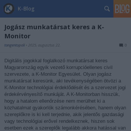
K-Blog
Jogász munkatársat keres a K-
Monitor
tangentopoli
•
2025. augusztus 22.
0
Digitális jogokkal foglalkozó munkatársat keres
Magyarország egyik vezető korrupcióellenes civil
szervezete, a K-Monitor Egyesület.
Olyan jogász
munkatársat keresünk, aki tevékenységében ötvözi a
K-Monitor technológiai érdeklődését és a szervezet jogi
érdekérvényesítő munkáját. A K-Monitorban hisszük,
hogy a hatalom ellenőrzése nem merülhet ki a
közhatalmat gyakorlók számonkérésében, hanem olyan
szereplőkre is ki kell terjednie, akik jelentős gazdasági
vagy technológiai erővel rendelkeznek, hiszen sok
esetben ezek a szereplők legalább akkora hatással van