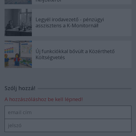
Legyél irodavezető - pénzügyi
asszisztens a K-Monitornál!
Új funkciókkal bővült a Közérthető
Költségvetés
Szólj hozzá!
A hozzászóláshoz be kell lépned!