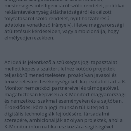
mesterséges intelligenciáról szóló rendelet
,
politikai
reklámtevékenység átláthatóságáról és célzott
folytatásáról szóló rendelet
,
nyílt hozzáférésű
adatokra vonatkozó irányelv)
, illetve magyarországi
átültetésük kérdéseiben, vagy ambicionálja, hogy
elmélyedjen ezekben.
Az ideális jelentkező a szükséges jogi tapasztalat
mellett képes a szakterülethez kötődő projektek
teljeskörű menedzselésére, proaktívan javasol és
tervez releváns tevékenységeket, kapcsolatot tart a K-
Monitor nemzetközi partnereivel és támogatóival,
magabiztosan képviseli a K-Monitort magyarországi
és nemzetközi szakmai eseményeken és a sajtóban.
Érdeklődési köre a jogi munkán túl kiterjed a
digitális technológiák fejlődésére, társadalmi
szerepére, ambicionálják az olyan projektek, ahol a
K-Monitor informatikai eszköztára segítségével