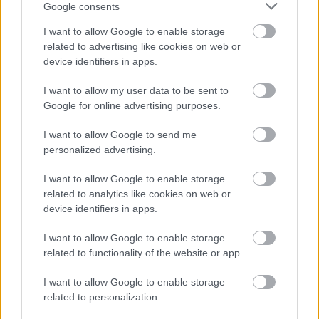
Részvétel kapcsolódó magyarországi és
Google consents
nemzetközi konzultációkban
I want to allow Google to enable storage
related to advertising like cookies on web or
device identifiers in apps.
Szakpolitikai anyagok fejlesztése
I want to allow my user data to be sent to
Digitális jogokkal kapcsolatos közpolitikai
Google for online advertising purposes.
anyagok elkészítésében való részvétel
I want to allow Google to send me
Szakmai javaslatok megfogalmazása,
personalized advertising.
koordinálása más szereplőkkel
I want to allow Google to enable storage
related to analytics like cookies on web or
device identifiers in apps.
Konkrét ügyek felépítése, követése,
kommunikálása
I want to allow Google to enable storage
related to functionality of the website or app.
A társadalom egyes csoportjait vagy egészét
érintő és segítő stratégiai ügyek
I want to allow Google to enable storage
kezdeményezése, felkarolása és felépítése
related to personalization.