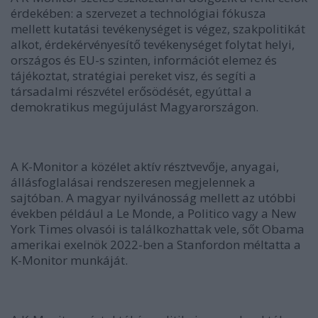
érdekében: a szervezet a technológiai fókusza
mellett kutatási tevékenységet is végez, szakpolitikát
alkot, érdekérvényesítő tevékenységet folytat helyi,
országos és EU-s szinten, információt elemez és
tájékoztat, stratégiai pereket visz, és segíti a
társadalmi részvétel erősödését, egyúttal a
demokratikus megújulást Magyarországon.
A K-Monitor a közélet aktív résztvevője, anyagai,
állásfoglalásai rendszeresen megjelennek a
sajtóban. A magyar nyilvánosság mellett az utóbbi
években például a Le Monde, a Politico vagy a New
York Times olvasói is találkozhattak vele, sőt Obama
amerikai exelnök 2022-ben a Stanfordon méltatta a
K-Monitor munkáját.