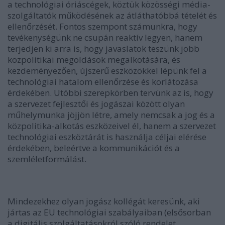
a technológiai óriáscégek, köztük közösségi média-
szolgáltatók működésének az átláthatóbbá tételét és
ellenőrzését. Fontos szempont számunkra, hogy
tevékenységünk ne csupán reaktív legyen, hanem
terjedjen ki arra is, hogy javaslatok teszünk jobb
közpolitikai megoldások megalkotására, és
kezdeményezően, újszerű eszközökkel lépünk fel a
technológiai hatalom ellenőrzése és korlátozása
érdekében. Utóbbi szerepkörben tervünk az is, hogy
a szervezet fejlesztői és jogászai között olyan
műhelymunka jöjjön létre, amely nemcsak a jog és a
közpolitika-alkotás eszközeivel él, hanem a szervezet
technológiai eszköztárát is használja céljai elérése
érdekében, beleértve a kommunikációt és a
szemléletformálást.
Mindezekhez olyan jogász kollégát keresünk, aki
jártas az EU technológiai szabályaiban (elsősorban
a
digitális szolgáltatásokról szóló rendelet
,