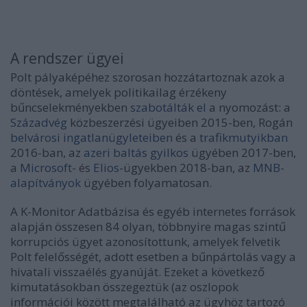
A rendszer ügyei
Polt pályaképéhez szorosan hozzátartoznak azok a
döntések, amelyek politikailag érzékeny
bűncselekményekben
szabotálták el
a nyomozást: a
Századvég
közbeszerzési ügyeiben 2015-ben, Rogán
belvárosi ingatlanügyleteiben
és a
trafikmutyikban
2016-ban, az
azeri baltás gyilkos
ügyében 2017-ben,
a
Microsoft
- és
Elios
-ügyekben 2018-ban, az
MNB-
alapítványok
ügyében folyamatosan.
A K-Monitor Adatbázisa és egyéb internetes források
alapján összesen 84 olyan, többnyire magas szintű
korrupciós ügyet azonosítottunk, amelyek felvetik
Polt felelősségét, adott esetben a bűnpártolás vagy a
hivatali visszaélés gyanúját. Ezeket a következő
kimutatásokban összegeztük (az oszlopok
információi között megtalálható az ügyhöz tartozó