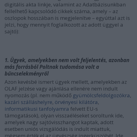
digitális akta linkje, valamint az Adatbázisunkban
fellelhető kapcsolódó cikkek száma, amely – az
oszlopok hosszában is megjelenítve – egyúttal azt is
jelzi, hogy mennyit foglalkozott az adott üggyel a
sajtó):
1. Ügyek, amelyekben nem volt feljelentés, azonban
más forrásból Poltnak tudomása volt a
bűncselekményről
Azon kevésbé ismert ügyek mellett, amelyekben az
OLAF jelzése vagy ajánlása ellenére nem indult
nyomozás (pl. nem működő
gyümölcsfeldolgozókra
,
kazári szálláshelyre
,
örvényesi kilátóra
,
informatikusi tanfolyamra
felvett EU-s
támogatások), olyan visszaéléseket soroltunk ide,
amelyek nagy sajtóvisszhangot kaptak, adott
esetben uniós vizsgálódás is indult miattuk,
mégsem érték el az ügyészség ingerküszöbét. Ide