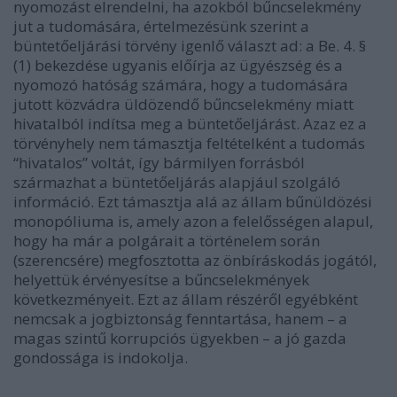
nyomozást elrendelni, ha azokból bűncselekmény
jut a tudomására, értelmezésünk szerint a
büntetőeljárási törvény igenlő választ ad: a Be. 4. §
(1) bekezdése ugyanis előírja az ügyészség és a
nyomozó hatóság számára, hogy a
tudomására
jutott
közvádra üldözendő bűncselekmény miatt
hivatalból indítsa meg a büntetőeljárást. Azaz ez a
törvényhely nem támasztja feltételként a tudomás
“hivatalos” voltát, így bármilyen forrásból
származhat a büntetőeljárás alapjául szolgáló
információ. Ezt támasztja alá az állam bűnüldözési
monopóliuma is, amely azon a felelősségen alapul,
hogy ha már a polgárait a történelem során
(szerencsére) megfosztotta az önbíráskodás jogától,
helyettük érvényesítse a bűncselekmények
következményeit. Ezt az állam részéről egyébként
nemcsak a jogbiztonság fenntartása, hanem – a
magas szintű korrupciós ügyekben – a jó gazda
gondossága is indokolja.