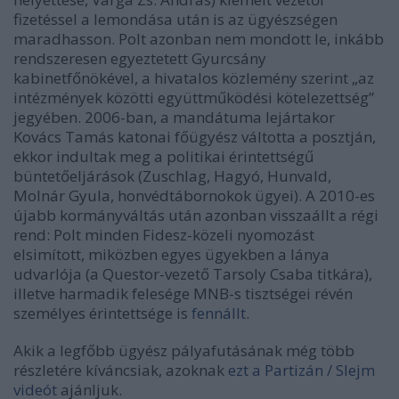
fizetéssel a lemondása után is az ügyészségen
maradhasson. Polt azonban nem mondott le, inkább
rendszeresen egyeztetett Gyurcsány
kabinetfőnökével, a hivatalos közlemény szerint „az
intézmények közötti együttműködési kötelezettség”
jegyében. 2006-ban, a mandátuma lejártakor
Kovács Tamás katonai főügyész váltotta a posztján,
ekkor indultak meg a politikai érintettségű
büntetőeljárások (Zuschlag, Hagyó, Hunvald,
Molnár Gyula, honvédtábornokok ügyei). A 2010-es
újabb kormányváltás után azonban visszaállt a régi
rend: Polt minden Fidesz-közeli nyomozást
elsimított, miközben egyes ügyekben a lánya
udvarlója (a Questor-vezető Tarsoly Csaba titkára),
illetve harmadik felesége MNB-s tisztségei révén
személyes érintettsége is
fennállt
.
Akik a legfőbb ügyész pályafutásának még több
részletére kíváncsiak, azoknak
ezt a Partizán / Slejm
videót
ajánljuk.