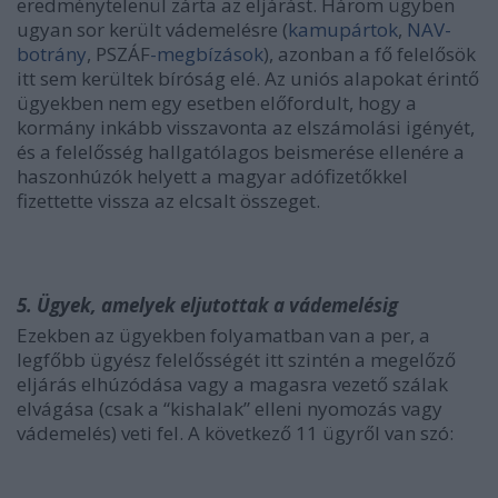
eredménytelenül zárta az eljárást. Három ügyben
ugyan sor került vádemelésre (
kamupártok
,
NAV-
botrány
, PSZÁF
-megbízások
), azonban a fő felelősök
itt sem kerültek bíróság elé. Az uniós alapokat érintő
ügyekben nem egy esetben előfordult, hogy a
kormány inkább visszavonta az elszámolási igényét,
és a felelősség hallgatólagos beismerése ellenére a
haszonhúzók helyett a magyar adófizetőkkel
fizettette vissza az elcsalt összeget.
5. Ügyek, amelyek eljutottak a vádemelésig
Ezekben az ügyekben folyamatban van a per, a
legfőbb ügyész felelősségét itt szintén a megelőző
eljárás elhúzódása vagy a magasra vezető szálak
elvágása (csak a “kishalak” elleni nyomozás vagy
vádemelés) veti fel. A következő 11 ügyről van szó: