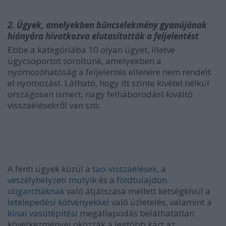
2. Ügyek, amelyekben bűncselekmény gyanújának
hiányára hivatkozva elutasították a feljelentést
Ebbe a kategóriába 10 olyan ügyet, illetve
ügycsoportot soroltunk, amelyekben a
nyomozóhatóság a feljelentés ellenére nem rendelt
el nyomozást. Látható, hogy itt szinte kivétel nélkül
országosan ismert, nagy felháborodást kiváltó
visszaélésekről van szó:
A fenti ügyek közül a
tao-visszaélések
, a
veszélyhelyzeti mutyik
és a
földtulajdon
oligarcháknak
való átjátszása mellett kétségkívül a
letelepedési kötvényekkel
való üzletelés, valamint a
kínai vasútépítési
megállapodás beláthatatlan
következményei okozzák a legtöbb kárt az