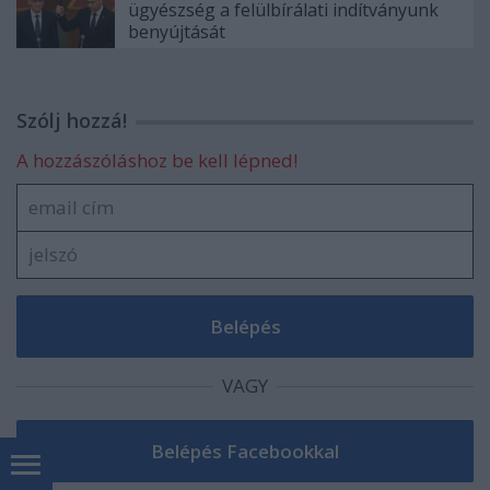
ügyészség a felülbírálati indítványunk
benyújtását
Szólj hozzá!
A hozzászóláshoz be kell lépned!
VAGY