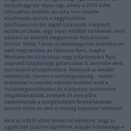
tartozik egy sor olyan ügy, amely a 2010 előtti
időszakhoz kötődik, de soha nem követte
elszámolás, köztük a nagykoalíciós
pártfinanszírozást segítő túlárazott, irányított
közbeszerzések, vagy olyan későbbi történetek, mint
például az államot megkárosító
felszámolási
biznisz,
Vitézy Tamás érdekeltségeinek töredékáron
való
megszerzése,
az Optimus Nyrt., majd a
Mediaworks
kizsarolása
vagy a Kartonpack Nyrt.
alapvető tulajdonjogi garanciákat is semmibe vevő,
puccsszerű eltulajdonítása
. Nemcsak az eredeti
vállalkozók, hanem a nemzetgazdaság – valódi –
érdekeivel is szembe mennek továbbá azok a
hulladékgazdálkodási
és
autópálya-koncessziós
megállapodások, amelyek 35 évre előre
bebetonozták a szolgáltatások fenntartásának
sokszor titkos és nem is mindig teljesített feltételeit.
Arra az időről időre felmerülő kérdésre, hogy az
ügyésznek pusztán sajtóhírek alapján kötelessége-e