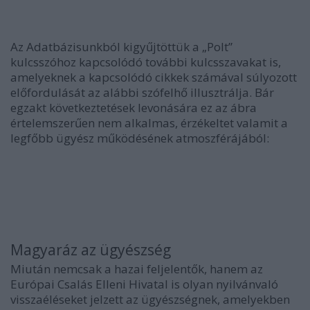
Az Adatbázisunkból kigyűjtöttük a „Polt”
kulcsszóhoz kapcsolódó további kulcsszavakat is,
amelyeknek a kapcsolódó cikkek számával súlyozott
előfordulását az alábbi szófelhő illusztrálja. Bár
egzakt következtetések levonására ez az ábra
értelemszerűen nem alkalmas, érzékeltet valamit a
legfőbb ügyész működésének atmoszférájából:
Magyaráz az ügyészség
Miután nemcsak a hazai feljelentők, hanem az
Európai Csalás Elleni Hivatal is olyan nyilvánvaló
visszaéléseket jelzett az ügyészségnek, amelyekben