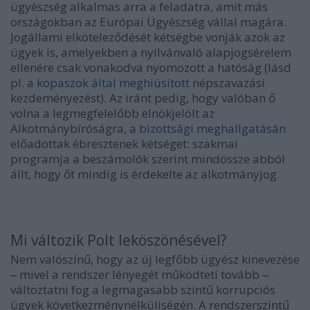
ügyészség alkalmas arra a feladatra, amit más
országokban az Európai Ügyészség vállal magára.
Jogállami elköteleződését kétségbe vonják azok az
ügyek is, amelyekben a nyilvánvaló alapjogsérelem
ellenére csak vonakodva nyomozott a hatóság (lásd
pl. a
kopaszok által meghiúsított
népszavazási
kezdeményezést). Az iránt pedig, hogy valóban ő
volna a legmegfelelőbb elnökjelölt az
Alkotmánybíróságra, a
bizottsági meghallgatásán
előadottak ébresztenek kétséget: szakmai
programja a beszámolók szerint mindössze abból
állt, hogy őt mindig is érdekelte az alkotmányjog.
Mi változik Polt leköszönésével?
Nem valószínű, hogy az új legfőbb ügyész kinevezése
‒ mivel a rendszer lényegét működteti tovább ‒
változtatni fog a legmagasabb szintű korrupciós
ügyek következménynélküliségén. A rendszerszintű