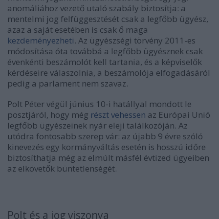
anomáliához vezető utaló szabály biztosítja: a
mentelmi jog felfüggesztését csak a legfőbb ügyész,
azaz a saját esetében is csak ő maga
kezdeményezheti
. Az ügyészségi törvény 2011-es
módosítása óta továbbá a legfőbb ügyésznek csak
évenkénti beszámolót kell tartania, és a képviselők
kérdéseire válaszolnia, a beszámolója elfogadásáról
pedig a parlament nem szavaz.
Polt Péter végül június 10-i hatállyal mondott le
posztjáról, hogy még
részt vehessen
az Európai Unió
legfőbb ügyészeinek nyár eleji találkozóján. Az
utódra fontosabb szerep vár: az újabb 9 évre szóló
kinevezés egy kormányváltás esetén is hosszú időre
biztosíthatja még az elmúlt másfél évtized ügyeiben
az elkövetők büntetlenségét.
Polt és a jog viszonya