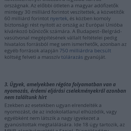
országnak. Az előbbi ötleten a magyar adófizetők
mintegy 30 milliárd forintot veszítettek, a közvetítők
60 milliárd forintot
nyertek
, és közben komoly
biztonsági rést nyitott az ország az Európai Unióba
kívánkozó bűnözők számára. A Budapest–Belgrád-
vasútvonal megépítésének vállalt feltételei pedig
hivatalos forrásból meg sem ismerhetők, azonban az
egyéb források alapján
750 milliárdra becsült
költség felveti a masszív
túlárazás
gyanúját.
3. Ügyek, amelyekben régóta folyamatban van a
nyomozás, érdemi eljárási cselekményekről azonban
nem találtunk hírt
Ezekben az esetekben ugyan elrendelték a
nyomozást, de az indokolatlanul elhúzódik, vagy
egyébként nem látszik a nagy igyekezet a
gyanúsítottak megtalálására. Ide 18 ügy tartozik, az
MNB-alapítványoktól a Szajol
‒
Püspökladány-