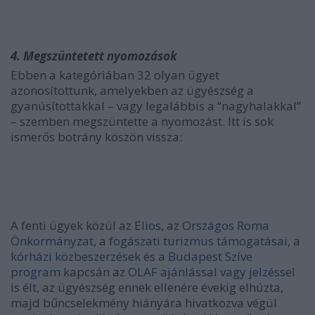
4. Megszüntetett nyomozások
Ebben a kategóriában 32 olyan ügyet
azonosítottunk, amelyekben az ügyészség a
gyanúsítottakkal – vagy legalábbis a “nagyhalakkal”
– szemben megszüntette a nyomozást. Itt is sok
ismerős botrány köszön vissza:
A fenti ügyek közül az
Elios
, az
Országos Roma
Önkormányzat
, a
fogászati turizmus támogatásai
, a
kórházi közbeszerzések
és a
Budapest Szíve
program
kapcsán az
OLAF ajánlással vagy jelzéssel
is élt, az ügyészség ennek ellenére évekig elhúzta,
majd bűncselekmény hiányára hivatkozva végül