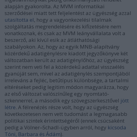
alapján gyakorolta. Az MVM informatikai
szerződései miatt tett feljelentést az ügyészség azzal
utasította el
, hogy a vagyonkezelési tilalmak
szolgáltatás megrendelésére és kifizetésére nem
vonatkoznak, és csak az MVM leányvállalata volt a
beszerző, aki kívül esik az átláthatósági
szabályokon. Az, hogy az egyik MNB-alapítvány
közérdekű adatigénylésre kiadott jegyzőkönyve két
változatban került az adatigénylőhöz, az ügyészség
szerint nem veti fel a közérdekű adattal visszaélés
gyanúját sem, mivel az adatigénylés szempontjából
irreleváns a fejléc, betűtípus különbsége, a tartalmi
eltéréseket pedig legitim módon magyarázza, hogy
az első változat valószínűleg egy nyomtató-
szkennerrel, a második egy szövegszerkesztővel
jött
létre
. A félrenézés része volt, hogy az ügyészség
következetesen nem vett tudomást a legmagasabb
politikai szintek érintettségéről (ennek csúcsaként
pedig a Völner‒Schadl-ügyben arról, hogy
kicsoda
Tóni, Barbara és Ádám
).