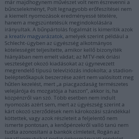
már majdhogynem művészet volt nem észrevenni a
bűncselekményt, Polt legnagyobb erőfeszítései nem
a kiemelt nyomozások eredményessé tételére,
hanem a megszüntetésük megindokolására
irányultak. A bűnpártolás fogalmát is kimerítik azok
a
kreatív magyarázatok
, amelyek szerint például a
Schlecht-ügyben az ügyészség alkotmányos
kötelességét teljesítette, amikor kellő bizonyíték
hiányában nem emelt vádat; az MTV-nek óriási
veszteséget okozó kiadásokat az úgynevezett
megrendelő típusú televíziózás indokolta; a stadion-
beléptetőkapuk beszerzése azért nem valósított meg
hűtlen kezelést, mert „a piacgazdaság természetes
velejárója és mozgatója a haszon”, akkor is, ha
közpénzről van szó. Több esetben nem indult
nyomozás azért sem, mert az ügyészség szerint a
kárt okozó szerződések nem károkozási szándékkal
köttettek, vagy azok részleteit a feljelentő nem
ismerte pontosan, a kenőpénzekről valló tanú nem
tudta azonosítani a bankók címleteit, Rogán az
ingatlanmutyikat pedig önkormányzati rendelet