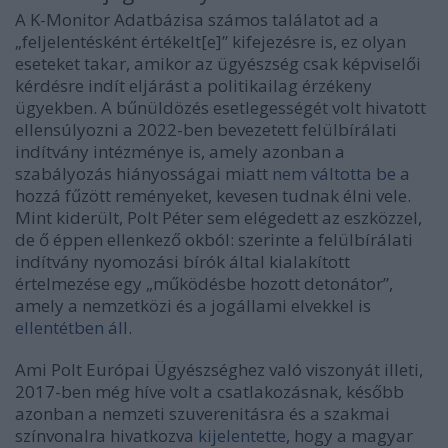
A K-Monitor Adatbázisa számos találatot ad a
„feljelentésként értékelt[e]” kifejezésre is, ez olyan
eseteket takar, amikor az ügyészség csak képviselői
kérdésre indít eljárást a politikailag érzékeny
ügyekben. A bűnüldözés esetlegességét volt hivatott
ellensúlyozni a 2022-ben bevezetett felülbírálati
indítvány intézménye is, amely azonban a
szabályozás hiányosságai miatt
nem váltotta be
a
hozzá fűzött reményeket, kevesen tudnak élni vele.
Mint kiderült, Polt Péter sem elégedett az eszközzel,
de ő éppen ellenkező okból: szerinte a felülbírálati
indítvány nyomozási bírók által kialakított
értelmezése egy „működésbe hozott detonátor”,
amely a nemzetközi és a jogállami elvekkel is
ellentétben áll
.
Ami Polt Európai Ügyészséghez való viszonyát illeti,
2017-ben még híve volt a csatlakozásnak, később
azonban a nemzeti szuverenitásra és a szakmai
színvonalra hivatkozva
kijelentette
, hogy a magyar