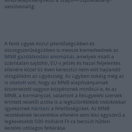
vasútvonalig:
A fenti ügyek közül jelentőségükben és
összegszerűségükben is messze kiemelkednek az
MNB gazdálkodási anomáliái
, amelyek miatt a
számtalan sajtóhír, EU-s jelzés és hazai feljelentés
ellenére közel tíz éven keresztül nem volt hajlandó
vizsgálódni az ügyészség. Az ügyben sokáig még az
is
vitatott volt
, hogy az MNB alapítványainak
kiszervezett vagyon közpénznek minősül-e, és az
MNB, a kormányzat, valamint a felügyeleti szervek
érintett vezetői azóta is a legkülönfélébb indokokkal
igyekeznek
hárítani
a felelősségüket. Az MNB
vezetésének lecserélése ellenére sem lesz egyszerű a
legkevesebb 500 milliárd Ft-ra becsült hűtlen
kezelés utólagos feltárása.