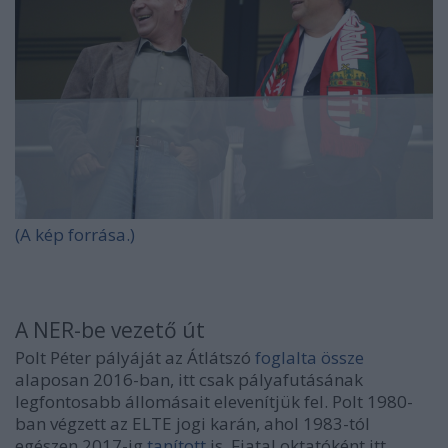
(A kép forrása.)
A NER-be vezető út
Polt Péter pályáját az Átlátszó
foglalta össze
alaposan 2016-ban, itt csak pályafutásának
legfontosabb állomásait elevenítjük fel. Polt 1980-
ban végzett az ELTE jogi karán, ahol 1983-tól
egészen 2017-ig
tanított
is. Fiatal oktatóként itt