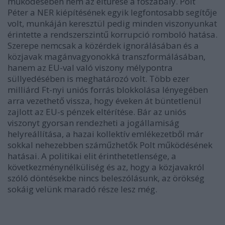
működésében nem az eltűrése a főszabály. Polt
Péter a NER kiépítésének egyik legfontosabb segítője
volt, munkáján keresztül pedig minden viszonyunkat
érintette a rendszerszintű korrupció romboló hatása.
Szerepe nemcsak a közérdek ignorálásában és a
közjavak magánvagyonokká transzformálásában,
hanem az EU-val való viszony mélypontra
süllyedésében is meghatározó volt. Több ezer
milliárd Ft-nyi uniós forrás blokkolása lényegében
arra vezethető vissza, hogy éveken át büntetlenül
zajlott az EU-s pénzek eltérítése. Bár az uniós
viszonyt gyorsan rendezheti a jogállamiság
helyreállítása, a hazai kollektív emlékezetből már
sokkal nehezebben száműzhetők Polt működésének
hatásai. A politikai elit érinthetetlensége, a
következménynélküliség és az, hogy a közjavakról
szóló döntésekbe nincs beleszólásunk, az örökség
sokáig velünk maradó része lesz még.