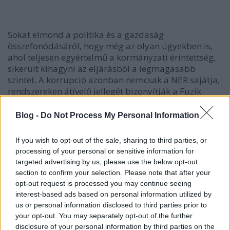
Sokat elmond a politika és a gazdaság
összefonódásáról, hogy még az olyan ügyekben is,
ahol teljesen egyértelmű a kormányzati érintettség,
sikerült kihagyni az eljárásból a legmagasabb
szintet. A korrupció azonban nemcsak a NER sajátja,
rendszereken átívelő jellegét bizonyítják a Fuzik
Zsolthoz kapcsolódó ügyek (
parkolási maffia
, a BKV
informatikai
és az itt nem említett tanácsadói és
Blog -
Do Not Process My Personal Information
takarítási szerződései
, az MVM
informatikai
megrendelései
). Ezek az ügyek eklatáns példái
If you wish to opt-out of the sale, sharing to third parties, or
annak, hogy sokszor nemcsak működési sémák
processing of your personal or sensitive information for
térnek vissza, hanem a konkrét szereplők is: ahogy a
targeted advertising by us, please use the below opt-out
444.hu egy cikke rávilágított, a korábban már
section to confirm your selection. Please note that after your
kompromittálódott személyek, cégek, sőt maguk az
opt-out request is processed you may continue seeing
ügyek is folytonosságot mutatnak a NER előtti
interest-based ads based on personal information utilized by
világgal, az ajtón kívülre tett szereplők
us or personal information disclosed to third parties prior to
visszamásznak az ablakon
. A legmagasabb szintekig
your opt-out. You may separately opt-out of the further
ezekben az ügyekben sem jutott el a vádemelés (ld. a
disclosure of your personal information by third parties on the