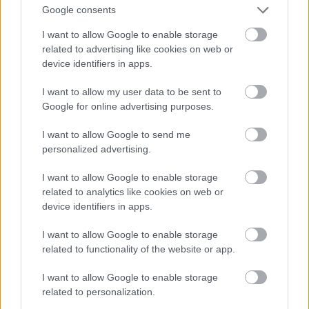
mindegyikében tettenérhető Polt Péter igyekezete a
Google consents
valódi felelősök kimentésére. Az ügyészségnek
I want to allow Google to enable storage
ugyanis az is eszköze lehet egy-egy ügy elsikálására,
related to advertising like cookies on web or
hogy olyan vádiratot készít, amely hiányos, gyenge,
device identifiers in apps.
és amely alapján a bíróság nem tud kellően szigorú
ítéletet hozni. Egy hangfelvételnek köszönhetően
I want to allow my user data to be sent to
például kiderült, hogy
Kulcsár kihallgatása
Google for online advertising purposes.
rendkívül “gyanúsítottbarát” módon zajlott, emellett
vezető politikusok (Áder, Rogán, Pintér Simicska,
I want to allow Google to send me
Kövér) kimaradtak az ügyből. A kitiltási botrány
personalized advertising.
alapjául szolgáló ügyben csak a
közvetítőt ítélték el
,
miközben Vida Ildikó és egyéb érintettek a helyükön
I want to allow Google to enable storage
maradhattak. Hogy a vádképviseletnek mekkora
related to analytics like cookies on web or
szerepe volt ebben, nem tudni, de a Postabank
device identifiers in apps.
ítélete is nagyon
enyhe büntetéseket
rótt a
vádlottakra, a BKV takarítási ügyében pedig a fő
I want to allow Google to enable storage
related to functionality of the website or app.
felelősöket
felmentették
. Kósát végül csak tanúként
hallgatták meg
a milliárdos örökség ügyében, amely
I want to allow Google to enable storage
pedig felvetette vele szemben a vesztegetés
related to personalization.
gyanúját, és amelyben a csengeri örökösnőt
elítélték
.