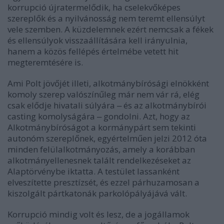
korrupció újratermelődik, ha cselekvőképes
szereplők és a nyilvánosság nem teremt ellensúlyt
vele szemben. A küzdelemnek ezért nemcsak a fékek
és ellensúlyok visszaállítására kell irányulnia,
hanem a közös fellépés értelmébe vetett hit
megteremtésére is.
Ami Polt jövőjét illeti, alkotmánybírósági elnökként
komoly szerep valószínűleg már nem vár rá, elég
csak elődje hivatali súlyára ‒ és az alkotmánybírói
casting komolyságára ‒ gondolni. Azt, hogy az
Alkotmánybíróságot a kormánypárt sem tekinti
autonóm szereplőnek, egyértelműen jelzi 2012 óta
minden felülalkotmányozás, amely a korábban
alkotmányellenesnek talált rendelkezéseket az
Alaptörvénybe iktatta. A testület lassanként
elveszítette presztízsét, és ezzel párhuzamosan a
kiszolgált pártkatonák parkolópályájává vált.
Korrupció mindig volt és lesz, de a jogállamok