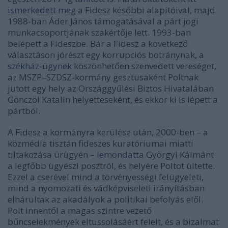
ismerkedett meg
a Fidesz későbbi alapítóival, majd
1988-ban Áder János támogatásával a párt jogi
munkacsoportjának szakértője lett. 1993-ban
belépett a Fideszbe. Bár a Fidesz a következő
választáson jórészt egy korrupciós botránynak, a
székház-ügynek
köszönhetően szenvedett vereséget,
az MSZP‒SZDSZ-kormány gesztusaként Poltnak
jutott egy hely az Országgyűlési Biztos Hivatalában
Gönczöl Katalin helyetteseként, és ekkor ki is lépett a
pártból.
A Fidesz a kormányra kerülése után, 2000-ben – a
közmédia tisztán fideszes kuratóriumai miatti
tiltakozása ürügyén –
lemondatta
Györgyi Kálmánt
a legfőbb ügyészi posztról, és helyére Poltot ültette.
Ezzel a cserével mind a törvényességi felügyeleti,
mind a nyomozati és vádképviseleti irányításban
elhárultak az akadályok a politikai befolyás elől.
Polt innentől a magas szintre vezető
bűncselekmények eltussolásáért felelt, és a bizalmat