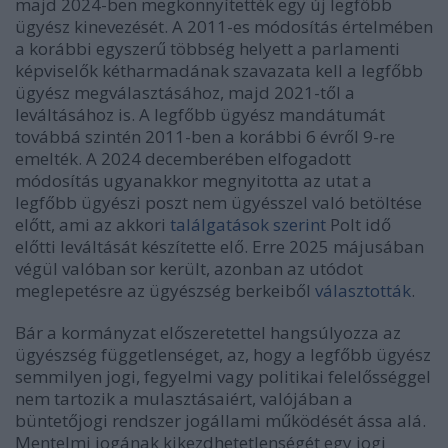
majd 2024-ben megkönnyítették egy új legfőbb
ügyész kinevezését. A 2011-es módosítás értelmében
a korábbi egyszerű többség helyett a parlamenti
képviselők kétharmadának szavazata kell a legfőbb
ügyész megválasztásához, majd 2021-től a
leváltásához is. A legfőbb ügyész mandátumát
továbbá szintén 2011-ben a korábbi 6 évről 9-re
emelték. A 2024 decemberében elfogadott
módosítás ugyanakkor megnyitotta az utat a
legfőbb ügyészi poszt nem ügyésszel való betöltése
előtt, ami az akkori
találgatások szerint
Polt idő
előtti leváltását készítette elő. Erre 2025 májusában
végül valóban sor került, azonban az utódot
meglepetésre az ügyészség berkeiből
választották
.
Bár a kormányzat előszeretettel hangsúlyozza az
ügyészség függetlenséget, az, hogy a legfőbb ügyész
semmilyen jogi, fegyelmi vagy politikai felelősséggel
nem tartozik a mulasztásaiért, valójában a
büntetőjogi rendszer jogállami működését ássa alá.
Mentelmi jogának kikezdhetetlenségét egy jogi