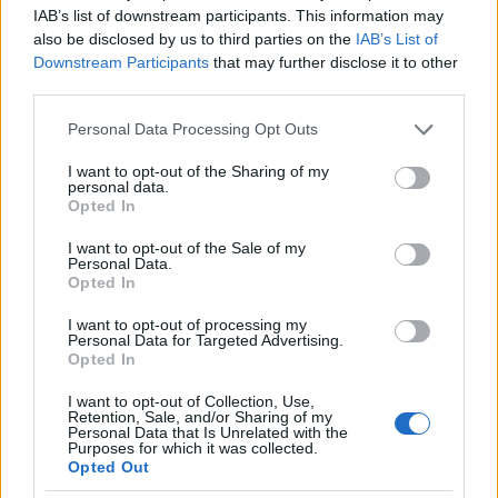
megrendelői oldalon Tarlós István vagy Kocsis Máté
IAB’s list of downstream participants. This information may
szerepét
).
also be disclosed by us to third parties on the
IAB’s List of
Downstream Participants
that may further disclose it to other
third parties.
Please note that this website/app uses one or more Google
Personal Data Processing Opt Outs
6. Lezárult perek
services and may gather and store information including but
not limited to your visit or usage behaviour. You may click to
I want to opt-out of the Sharing of my
Bár örülhetnénk annak, hogy egyes ügyek jogerősen
personal data.
grant or deny consent to Google and its third-party tags to
befejeződtek, közelebbről megnézve a ténylegesen
Opted In
use your data for below specified purposes in below Google
elítélt személyeket és a büntetések nagyságát,
consent section.
kiderül, hogy a magas szintű korrupciós ügyekben a
I want to opt-out of the Sale of my
Personal Data.
legritkább esetben ítélnek el kormányzati
Opted In
szereplőket, azok rokonait és üzletfeleit, vagy
szabnak ki rájuk szigorú büntetést. A következő 8
I want to opt-out of processing my
Personal Data for Targeted Advertising.
ügyben is ez a helyzet:
Opted In
I want to opt-out of Collection, Use,
Retention, Sale, and/or Sharing of my
Personal Data that Is Unrelated with the
Purposes for which it was collected.
Opted Out
Különböző módokon ugyan, de a fenti ügyek szinte