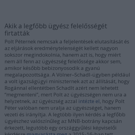
Akik a legfőbb ügyész felelősségét
firtatták
Polt Péternek nemcsak a feljelentések elutasítását és
az eljárások eredménytelenségét kellett nagyon
sokszor megindokolnia, hanem azt is, hogy miért
nem áll fenn az ügyészség felelőssége akkor sem,
amikor később bebizonyosodik a gyanú
megalapozottsága. A Völner‒Schadl-ügyben például
a volt igazságügyi miniszternek azt az állítását, hogy
Rogánnal ellentétben Schadlt azért nem lehetett
“megmenteni”, mert Polt az ügyészségen nem ura a
helyzetnek, az ügyészség azzal
intézte el
, hogy Polt
Péter valóban nem uralja az ügyészséget, hanem
vezeti és irányítja. A legtöbb ilyen kérdés a legfőbb
ügyészhez valószínűleg az MNB-botrány kapcsán
érkezett, legutóbb egy országgyűlési képviselői
kérdésre
magyarázta meg
a 2015-16-ban tett