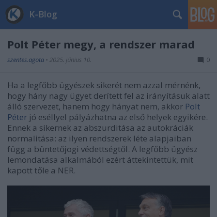
K-Blog
Polt Péter megy, a rendszer marad
szentes.agota
•
2025. június 10.
0
Ha a legfőbb ügyészek sikerét nem azzal mérnénk,
hogy hány nagy ügyet derített fel az irányításuk alatt
álló szervezet, hanem hogy hányat nem, akkor
Polt
Péter
jó eséllyel pályázhatna az első helyek egyikére.
Ennek a sikernek az abszurditása az autokráciák
normalitása: az ilyen rendszerek léte alapjaiban
függ a büntetőjogi védettségtől. A legfőbb ügyész
lemondatása alkalmából ezért áttekintettük, mit
kapott tőle a NER.