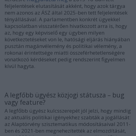
feljelentések elutasítását akként, hogy azok tárgya
nem azonos az ÁSZ által 2025-ben tett feljelentések
tényállásával. A parlamentben konkrét ügyekkel
kapcsolatban visszatérően hivatkozott arra is, hogy
az, hogy egy képviselő egy ügyben milyen
következtetéseket von le, hatósági eljárás hiányában
pusztán magánvélemény és politikai vélemény, a
rokonai érintettsége miatti összeférhetetlenségére
vonatkozó kérdéseket pedig rendszerint figyelmen
kívül hagyta.
A legfőbb ügyész közjogi státusza – bug
vagy feature?
A legfőbb ügyész kulcsszerepét jól jelzi, hogy mindig
az aktuális politikai igényekhez szabták a jogállását:
az Alaptörvény szisztematikus módosításaival 2011-
ben és 2021-ben megnehezítették az elmozdítását,