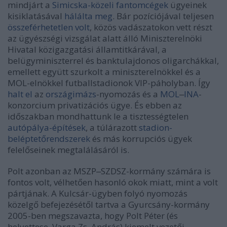
mindjárt a
Simicska-közeli fantomcégek
ügyeinek
kisiklatásával
hálálta meg
. Bár pozíciójával teljesen
összeférhetetlen volt
, közös vadászatokon vett részt
az ügyészségi vizsgálat alatt álló Miniszterelnöki
Hivatal közigazgatási államtitkárával, a
belügyminiszterrel és banktulajdonos oligarchákkal,
emellett együtt szurkolt a miniszterelnökkel és a
MOL-elnökkel futballstadionok VIP-páholyban. Így
halt el
az
országimázs
-nyomozás és a
MOL
‒
INA
-
konzorcium privatizációs ügye. És ebben az
időszakban mondhattunk le a tisztességtelen
autópálya-építések
, a túlárazott
stadion-
beléptetőrendszerek
és más korrupciós ügyek
felelőseinek megtalálásáról is.
Polt azonban az MSZP‒SZDSZ-kormány számára is
fontos volt, vélhetően hasonló okok miatt, mint a volt
pártjának. A Kulcsár-ügyben folyó nyomozás
közelgő befejezésétől tartva a Gyurcsány-kormány
2005-ben megszavazta, hogy Polt Péter (és
helyettese, Varga Zs. András) kiemelt vezetői