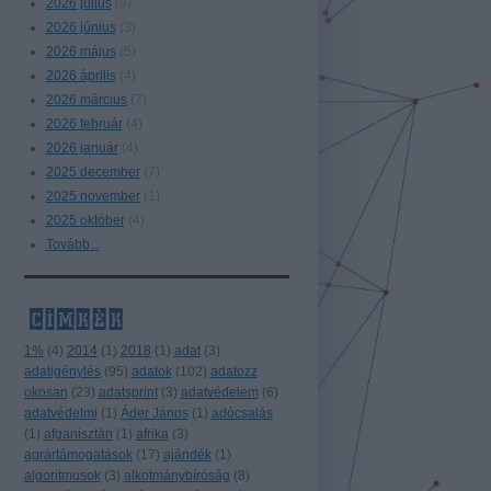
2026 július
(
9
)
2026 június
(
3
)
2026 május
(
5
)
2026 április
(
4
)
2026 március
(
7
)
2026 február
(
4
)
2026 január
(
4
)
2025 december
(
7
)
2025 november
(
1
)
2025 október
(
4
)
Tovább
...
címkék
1%
(
4
)
2014
(
1
)
2018
(
1
)
adat
(
3
)
adatigénylés
(
95
)
adatok
(
102
)
adatozz
okosan
(
23
)
adatsprint
(
3
)
adatvédelem
(
6
)
adatvédelmi
(
1
)
Áder János
(
1
)
adócsalás
(
1
)
afganisztán
(
1
)
afrika
(
3
)
agrártámogatások
(
17
)
ajándék
(
1
)
algoritmusok
(
3
)
alkotmánybíróság
(
8
)