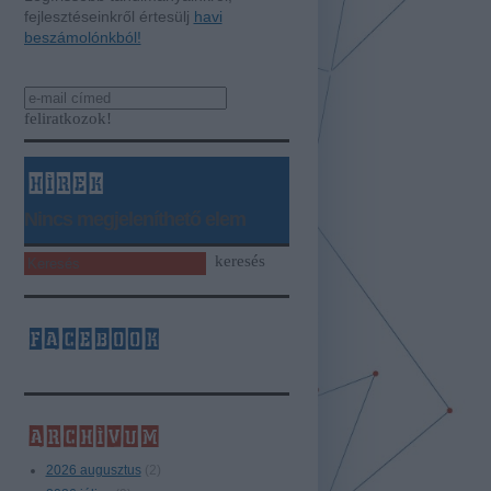
fejlesztéseinkről értesülj
havi
beszámolónkból!
hírek
Nincs megjeleníthető elem
facebook
archívum
2026 augusztus
(
2
)