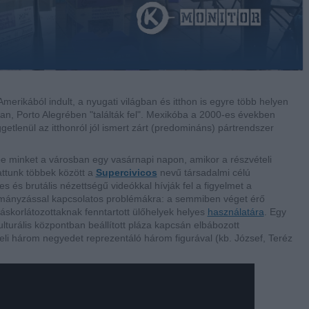
merikából indult, a nyugati világban és itthon is egyre több helyen
an, Porto Alegrében "találták fel". Mexikóba a 2000-es években
getlenül az itthonról jól ismert zárt (predomináns) pártrendszer
be minket a városban egy vasárnapi napon, amikor a részvételi
attunk többek között a
Supercivicos
nevű társadalmi célú
es és brutális nézettségű videókkal hívják fel a figyelmet a
rmányzással kapcsolatos problémákra: a semmiben véget érő
skorlátozottaknak fenntartott ülőhelyek helyes
használatára
. Egy
ulturális központban beállított pláza kapcsán elbábozott
eli három negyedet reprezentáló három figurával (kb. József, Teréz