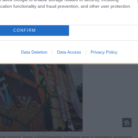
cation functionality and fraud prevention, and other user protection.
CONFIRM
Data Deletion
Data Access
Privacy Policy
at azonos, hogy a költségvetés összege nem a projektre javaslatot