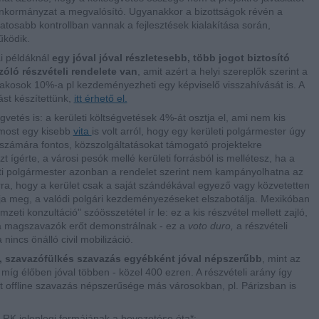
 önkormányzat a megvalósító. Ugyanakkor a bizottságok révén a
atosabb kontrollban vannak a fejlesztések kialakítása során,
működik.
i példáknál
egy jóval jóval részletesebb, több jogot biztosító
óló részvételi rendelete van
, amit azért a helyi szereplők szerint a
 lakosok 10%-a pl kezdeményezheti egy képviselő visszahívását is. A
ást készítettünk,
itt érhető el.
gvetés is: a kerületi költségvetések 4%-át osztja el, ami nem kis
 most egy kisebb
vita
is volt arról, hogy egy kerületi polgármester úgy
a számára fontos, közszolgáltatásokat támogató projektekre
 ígérte, a városi pesók mellé kerületi forrásból is mellétesz, ha a
leti polgármester azonban a rendelet szerint nem kampányolhatna az
ra, hogy a kerület csak a saját szándékával egyező vagy közvetetten
tja meg, a valódi polgári kezdeményezéseket elszabotálja. Mexikóban
mzeti konzultáció" szóösszetétel ír le: ez a kis részvétel mellett zajló,
 a magszavazók erőt demonstrálnak - ez a
voto duro,
a részvételi
nincs önálló civil mobilizáció.
, szavazófülkés szavazás egyébként jóval népszerűbb
, mint az
 míg élőben jóval többen - közel 400 ezren.
A részvételi arány így
tt offline szavazás népszerűsége más városokban, pl. Párizsban is
 RK jelenlegi formájának a bevezetése óta*: