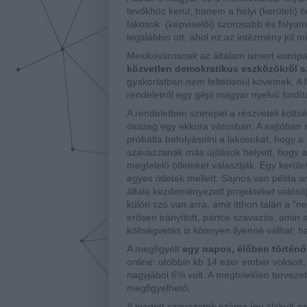
tevőkhöz kerül, hanem a helyi (kerületi)
lakosok (képviselői) szorosabb és folyam
legalábbis ott, ahol ez az intézmény jól 
Mexikóvárosnak az általam ismert európa
közvetlen demokratikus eszközökről sz
gyakorlatban nem feltétlenül követnek. A
rendeletről egy gépi magyar nyelvű fordít
A rendeletben szerepel a részvételi költsé
összeg egy ekkora városban. A sajtóban
próbálta befolyásolni a lakosokat, hogy 
szavazzanak más újítások helyett, hogy azt
megfelelő ötleteket választják. Egy kerü
egyes ötletek mellett.
Sajnos van példa ar
általa kezdeményezett projekteket valósí
külön szó van arra, amit itthon talán a "ne
erősen irányított, pártos szavazás, amin
költségvetés is könnyen ilyenné válhat, ha 
A megfigyelt
egy napos, élőben történő
online: utóbbin kb 14 ezer ember voksolt,
nagyjából 6% volt. A megfelelően terveze
megfigyelhető.
A leadott szavazatok száma így alakult az