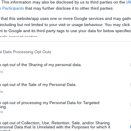
. This information may also be disclosed by us to third parties on the
IA
hu/kozossegi-koltsegvetes-2023/
Participants
that may further disclose it to other third parties.
dai-kozossegi-koltsegvetes/
 that this website/app uses one or more Google services and may gath
including but not limited to your visit or usage behaviour. You may click 
ló szavazása
hasonló volt a parlamenti választásokhoz:
a helyi
 to Google and its third-party tags to use your data for below specifi
 bonyolították le,
egy napig, élőben lehetett szavazni városszerte. A
ogle consent section.
ről is döntöttek körzetenként, mivel jövőre parlamenti választások
 egyszerre tartani a részvételi költségvetési szavazással. 787 területi
enyeztek egymással a lakosok által javasolt projektek, összesen
l Data Processing Opt Outs
A 16 "kerület" lakói 22 327 projektből választhattak, összesen 3500
zzel a mexikóvárosi önkormányzaté a
v
ilág 4. legnagyobb
ilyen
o opt-out of the Sharing of my personal data.
te egységes lebonyolítású, bár az egyes kerületekben eltérő
In
őváros több kerületében és magában a Fővárosban is zajlanak
o opt-out of the Sale of my Personal Data.
A projektek mellett arról is szavaztak az emberek, hogy ki kerüljön
In
a
szomszédsági körzetük közösségi részvételi bizottságába
(Copacos)
. Ide erre pályázó lakosokat választanak 3 évre. Kilenc
to opt-out of processing my Personal Data for Targeted
tagból áll, akik közül öt a másik négytől eltérő nemű. A bizottság
ing.
választja ki a szavazólapra kerülő projekteket, de aktív szerepet
In
játszanak a projektek összegyűjtésében-kidolgozásában és a
megvalósítás monitorozásában, illetve más helyi részvételi
o opt-out of Collection, Use, Retention, Sale, and/or Sharing
ezésében, nyomon követésében is. A bizottság legalább 2 havonta
ersonal Data that Is Unrelated with the Purposes for which it
lected.