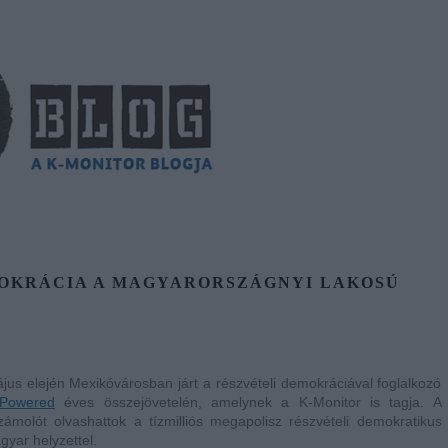
MOKRÁCIA A MAGYARORSZÁGNYI LAKOSÚ
jus elején Mexikóvárosban járt a részvételi demokráciával foglalkozó
 Powered
éves összejövetelén, amelynek a K-Monitor is tagja. A
olót olvashattok a tízmilliós megapolisz részvételi demokratikus
yar helyzettel.