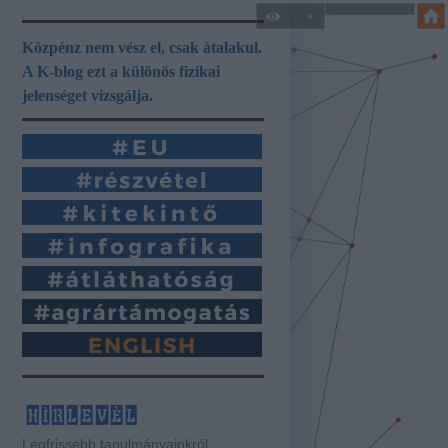
Közpénz nem vész el, csak átalakul.
A K-blog ezt a különös fizikai
jelenséget vizsgálja.
hírlevél
Legfrissebb tanulmányainkról,