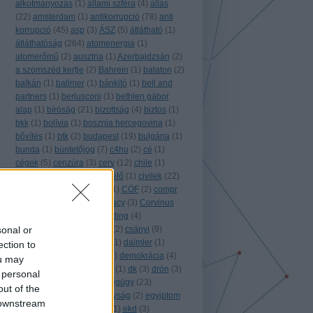
alkotmányozás
(
1
)
állami szféra
(
4
)
állás
(
22
)
amsterdam
(
1
)
antikorrupció
(
78
)
anti
korrupció
(
45
)
asp
(
3
)
ÁSZ
(
5
)
átlátható
(
1
)
átláthatóság
(
264
)
atomenergia
(
1
)
atomerőmű
(
2
)
ausztria
(
1
)
Azerbajdzsán
(
2
)
a szomszéd kertje
(
2
)
Bahrein
(
1
)
balaton
(
2
)
balkán
(
1
)
ballmer
(
1
)
bánkitó
(
1
)
bell and
partners
(
1
)
berlusconi
(
1
)
bethlen gábor
alap
(
1
)
bíróság
(
21
)
bizottság
(
4
)
biztos
(
1
)
bkk
(
1
)
bolívia
(
1
)
bosznia hercegovina
(
1
)
bővítés
(
1
)
btk
(
2
)
budapest
(
19
)
bulgária
(
1
)
bunda
(
1
)
büntetőjog
(
7
)
c4hu
(
2
)
cé
(
1
)
cégek
(
5
)
cenzúra
(
3
)
cerv
(
12
)
chile
(
1
)
chilecracia
(
1
)
ciklusértékelő
(
1
)
civilek
(
22
)
civilzseb
(
3
)
civil kapocs
(
1
)
CÖF
(
2
)
compr
(
4
)
conspiracy for democracy
(
3
)
Corvinus
Zrt.
(
1
)
covid
(
1
)
crowdfunding
(
4
)
sonal or
crowdsourcing
(
3
)
csalás
(
2
)
csányi
(
9
)
csatorna
(
1
)
Csehország
(
1
)
daimler
(
1
)
ection to
databoom
(
1
)
dél-korea
(
1
)
demokrácia
(
4
)
ou may
digitális jogok
(
3
)
direkt36
(
1
)
dk
(
3
)
drón
(
3
)
 personal
e-government
(
2
)
egészségügy
(
23
)
out of the
egyesült
(
2
)
egyesült királyság
(
2
)
egyiptom
 downstream
(
1
)
együtt
(
1
)
együtt2014
(
1
)
ekd
(
3
)