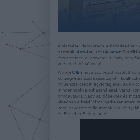
A részvételi demokrácia erősödése Latin A
használt
részvételi költségvetést
Brazíliáb
érkezett meg a részvételi hullám, nem füg
versengőbbé válásától.
A
helyi
Ollin
nevű szervezet vezetett kör
költségvetés szavazása zajlott. Találkozh
influenszercsapat egyik tagjával, akik vicc
mindennapi városhasználattal, városi ko
bringautakra, vagy az időseknek és mozgá
videóban a helyi Városligetbe tervezett, k
kamuegyeztetést figurázták ki a környékb
és Erzsébet Budapesten).