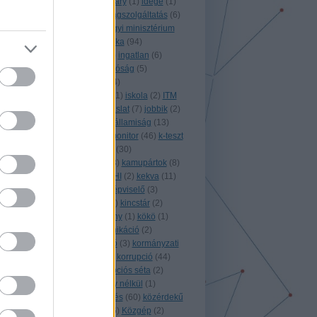
(
1
)
horvátország
(
1
)
Hungary
(
1
)
idege
(
1
)
idegenforgalom
(
5
)
igazságszolgáltatás
(
6
)
igazságtétel
(
2
)
igazságügyi minisztérium
(
1
)
ígyszültem
(
6
)
infografika
(
94
)
információszabadság
(
83
)
ingatlan
(
6
)
integritás
(
2
)
integritás hatóság
(
5
)
international
(
3
)
internet
(
4
)
internetpenetráció
(
1
)
IPI
(
1
)
iskola
(
2
)
ITM
(
1
)
izland
(
3
)
játék
(
3
)
javaslat
(
7
)
jobbik
(
2
)
jog
(
2
)
jogalkotás
(
58
)
jogállamiság
(
13
)
jogász
(
2
)
jordánia
(
1
)
k-monitor
(
46
)
k-teszt
(
4
)
kalifornia
(
1
)
kampány
(
30
)
kampányfinanszírozás
(
53
)
kamupártok
(
8
)
kdnp
(
1
)
kegyelem
(
1
)
KEHI
(
2
)
kekva
(
11
)
kemcs
(
5
)
kenőpénz
(
1
)
képviselő
(
3
)
képzés
(
1
)
kerényi imre
(
1
)
kincstár
(
2
)
királyság
(
2
)
kitiltási botrány
(
1
)
kökö
(
1
)
költségvetés
(
20
)
kommunikáció
(
2
)
koncesszió
(
2
)
konzultáció
(
3
)
kormányzati
adatok
(
6
)
koronavírus
(
9
)
korrupció
(
44
)
korrupciófigyelő
(
7
)
korrupciós séta
(
2
)
koszovó
(
1
)
következmény nélkül
(
1
)
közadatok
(
5
)
közbeszerzés
(
60
)
közérdekű
(
5
)
közérdekű bejelentő
(
6
)
Közgép
(
2
)