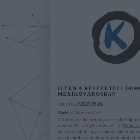
ILYEN A RÉSZVÉTELI DE
MEXIKÓVÁROSBAN
mrnymkls
// 2023.05.24.
Címkék:
külföld
részvétel
A K-Monitor önkormányzati szakértője má
nemzetközi ernyőszervezet, a
People
következőkben egy szakmai élménybeszám
eszközeiről és ennek párhuzamairól a mag