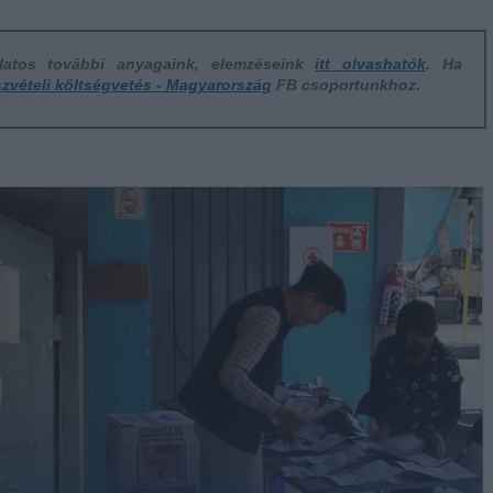
olatos további anyagaink, elemzéseink
itt olvashatók
. Ha
zvételi költségvetés - Magyarország
FB csoportunkhoz.