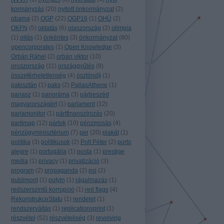
kormányzás
(
20
)
nyitott önkormányzat
(
2
)
obama
(
2
)
OGP
(
22
)
OGP16
(
1
)
OHÜ
(
2
)
OKFN
(
5
)
oktatás
(
6
)
olaszország
(
2
)
olimpia
(
1
)
oltás
(
1
)
önkéntes
(
3
)
önkormányzat
(
80
)
opencorporates
(
1
)
Open Knowledge
(
3
)
Orbán Ráhel
(
2
)
orbán viktor
(
10
)
oroszország
(
11
)
országgyűlés
(
8
)
összeférhetetlenség
(
4
)
ösztöndíj
(
1
)
pakisztán
(
1
)
paks
(
2
)
PallasAthene
(
1
)
panasz
(
1
)
panoráma
(
3
)
párbeszéd
magyarországért
(
1
)
parlament
(
12
)
parlamonitor
(
1
)
pártfinanszírozás
(
20
)
partimap
(
12
)
pártok
(
10
)
pénzmosás
(
4
)
pénzügyminisztérium
(
7
)
per
(
20
)
plakát
(
1
)
politika
(
3
)
politikusok
(
2
)
Polt Péter
(
2
)
porto
alegre
(
1
)
portugália
(
1
)
posta
(
1
)
prestige
media
(
1
)
privacy
(
1
)
privatizáció
(
3
)
program
(
2
)
propaganda
(
2
)
psi
(
2
)
publimont
(
1
)
putyin
(
1
)
rágalmazás
(
1
)
redszerszintű korrupció
(
1
)
red flags
(
4
)
RekonstrukceStatu
(
1
)
rendelet
(
1
)
rendszerváltás
(
1
)
replicationsprint
(
1
)
részvétel
(
52
)
részvételiség
(
3
)
revolving