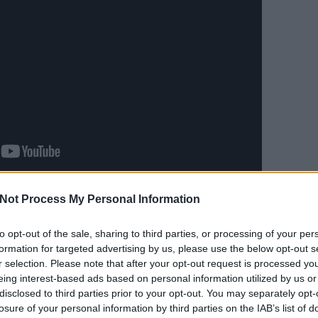
gvetés
kulisszái mögé kukkanthattunk be. Az Ollin folyamatosan segíti
Not Process My Personal Information
iókat oszt meg, számokéri a megszavazott projektek teljesülését és
óvárosban.
to opt-out of the sale, sharing to third parties, or processing of your per
formation for targeted advertising by us, please use the below opt-out s
nyzatok pénzügyeibe - jelenleg ezeken a településeken:
r selection. Please note that after your opt-out request is processed y
eing interest-based ads based on personal information utilized by us or
aros.hu/
disclosed to third parties prior to your opt-out. You may separately opt-
egrekapcsolva.hu
losure of your personal information by third parties on the IAB’s list of
gi-koltsegvetes-2023/szavazok/