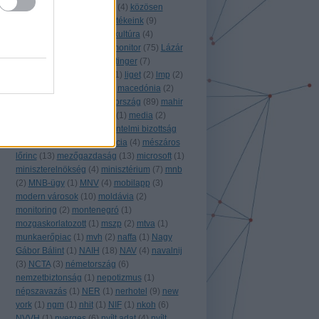
közgép
(
10
)
közigazgatás
(
4
)
közösen
monitorozunk!
(
8
)
közösértékeink
(
9
)
közpénz
(
43
)
külföld
(
63
)
kultúra
(
4
)
külügyminisztérium
(
4
)
k monitor
(
75
)
Lázár
János
(
5
)
légifotó
(
1
)
leisztinger
(
7
)
lengyelország
(
7
)
libéria
(
1
)
liget
(
2
)
lmp
(
2
)
lobb
(
1
)
lobbi
(
9
)
luxus
(
1
)
macedónia
(
2
)
magánszektor
(
2
)
magyarország
(
89
)
mahir
(
2
)
MÁK
(
6
)
máv
(
3
)
mbvk
(
1
)
media
(
2
)
média
(
10
)
meetup
(
3
)
mentelmi bizottság
(
1
)
mesterséges intelligencia
(
4
)
mészáros
lőrinc
(
13
)
mezőgazdaság
(
13
)
microsoft
(
1
)
miniszterelnökség
(
4
)
minisztérium
(
7
)
mnb
(
2
)
MNB-ügy
(
1
)
MNV
(
4
)
mobilapp
(
3
)
modern városok
(
10
)
moldávia
(
2
)
monitoring
(
2
)
montenegró
(
1
)
mozgaskorlatozott
(
1
)
mszp
(
2
)
mtva
(
1
)
munkaerőpiac
(
1
)
mvh
(
2
)
naffa
(
1
)
Nagy
Gábor Bálint
(
1
)
NAIH
(
18
)
NAV
(
4
)
navalnij
(
3
)
NCTA
(
3
)
németország
(
6
)
nemzetbiztonság
(
1
)
nepotizmus
(
1
)
népszavazás
(
1
)
NER
(
1
)
nerhotel
(
9
)
new
york
(
1
)
ngm
(
1
)
nhit
(
1
)
NIF
(
1
)
nkoh
(
6
)
NVVH
(
1
)
nyerges
(
6
)
nyílt adat
(
4
)
nyílt