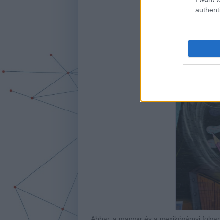
authenti
Abban a magyar és a mexikóvárosi folyam