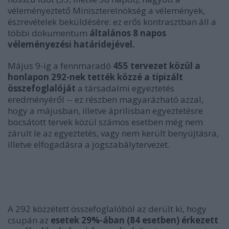
véleményeztető Miniszterelnökség a vélemények,
észrevételek beküldésére: ez erős kontrasztban áll a
többi dokumentum
általános 8 napos
véleményezési határidejével.
Május 9-ig a fennmaradó
455 tervezet közül a
honlapon 292-nek tették közzé a tipizált
összefoglalóját
a társadalmi egyeztetés
eredményéről -- ez részben magyarázható azzal,
hogy a májusban, illetve áprilisban egyeztetésre
bocsátott tervek közül számos esetben még nem
zárult le az egyeztetés, vagy nem került benyújtásra,
illetve elfogadásra a jogszabálytervezet.
A 292 közzétett összefoglalóból az derült ki, hogy
csupán az
esetek 29%-ában (84 esetben) érkezett