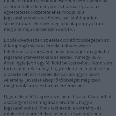
tűnik, továbbra sem különösebben nem kíváncsiak
az érintettek véleményére. Ezt támasztja alá az
egyeztetések közzétételének módja is: a
jogszabálytervezetek ömlesztve, átláthatatlan
struktúrában jelennek meg a honlapon, gyakran
még a témájuk is nehezen derül ki.
Ebből következően az esetek döntő többségében az
állampolgárok és az érdekeltek sem veszik
feltétlenül a fáradságot, hogy átküzdjék magukat a
jogszabálytervezeteken: az esetek mintegy 85%-
ában legfeljebb egy fél küld be észrevételt.
Azon sem
töri magát a Kormány, hogy érdemben foglalkozzon
a beérkezett észrevételekkel: az amúgy is kevés
vélemény, javaslat elsöprő többségét még csak
megfontolásra sem tartják érdemesnek.
Ugyanakkor két aspektus is némi bizakodásra adhat
okot: egyrészt önmagában örömteli, hogy a
jogszabályok (különös tekintettel a kormány- és
miniszteri rendeletekre) jelentős részét már nem