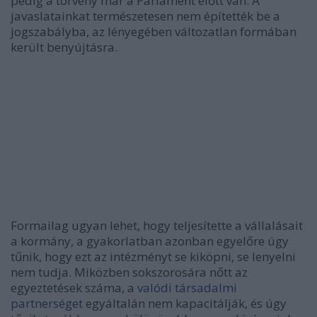
pedig a törvény már a Parlament előtt van. A
javaslatainkat természetesen nem építették be a
jogszabályba, az lényegében változatlan formában
került benyújtásra.
Formailag ugyan lehet, hogy teljesítette a vállalásait
a kormány, a gyakorlatban azonban egyelőre úgy
tűnik, hogy ezt az intézményt se kiköpni, se lenyelni
nem tudja. M
iközben sokszorosára nőtt az
egyeztetések száma, a
valódi társadalmi
partnerséget
egyáltalán nem kapacitálják, és úgy