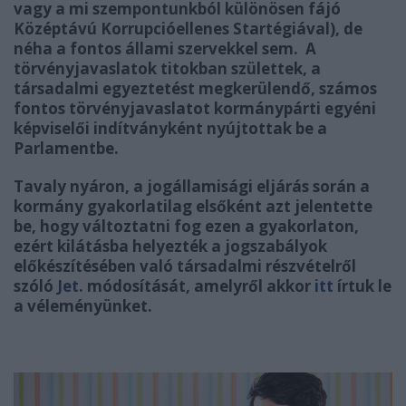
vagy a mi szempontunkból különösen fájó
Középtávú Korrupcióellenes Startégiával), de
néha a fontos állami szervekkel sem. A
törvényjavaslatok titokban születtek, a
társadalmi egyeztetést megkerülendő, számos
fontos törvényjavaslatot kormánypárti egyéni
képviselői indítványként nyújtottak be a
Parlamentbe.
Tavaly nyáron, a jogállamisági eljárás során a
kormány gyakorlatilag elsőként azt jelentette
be, hogy változtatni fog ezen a gyakorlaton,
ezért kilátásba helyezték a jogszabályok
előkészítésében való társadalmi részvételről
szóló
Jet
. módosítását, amelyről akkor
itt
írtuk le
a véleményünket.