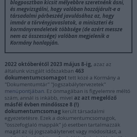
blogposztban kicsit mélyebbre szeretnénk ásni,
és megvizsgálni, hogy valóban hozzájárult-e a
társadalmi párbeszéd javulásához az, hogy
immár a törvényjavaslatok, a miniszteri és
kormányrendeletek többsége (de azért messze
nem az összessége) valóban megjelenik a
Kormány honlapján.
2022 októberétől 2023 május 8-ig,
azaz az
általunk vizsgált időszakban
463
dokumentumcsomagot
tett közé a Kormány a
"Dokumentumtár" "Jogszabálytervezetek"
menüpontjában
. Ez önmagában is figyelemre méltó
szám, annál is inkább, mivel
az azt megelőző
másfél évben mindössze 8 (!)
dokumentumcsomag
került társadalmi
egyezetetésre. Ezek a dokumentumcsomagok,
"összefoglaló mappák" jó esetben tartalmazzák
magát az új jogszabálytervet vagy módosítást, a