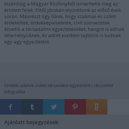
kizárólag a Magyar Közlönyből ismerhetik meg az
érintett felek. Ettől jócskán elszoktunk az előző évek
során. Másrészt úgy tűnik, hogy
szakmai és üzleti
érdekeltek, érdekképviseletek, civil szervezetek
követik a társadalmi egyeztetéseket, hangot is adnak
véleményüknek, és adott esetben sajtózni is tudnak
egy-egy egyeztetést.
Címkék:
adatok
civilek
társadalmi egyeztetés
részvétel
infografika
Ajánlott bejegyzések: