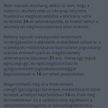
Nem maradt visszhang nélkül az sem, hogy a
háborús vészhelyzetet az ukrajnai helyzetre
hivatkozva
meghosszabbítsa a Kormány: ezt a
tervezetet
24
-en véleményezték, és kivétel nélkül a
vészhelyzet meghosszabbítása ellen érveltek.
Néhány ágazati szabályozást tartalmazó
törvényjavaslat is élénkebb érdeklődést váltott ki: a
szakképzés módosításával kapcsolatos jogszabályt
számos érdekelt szerv és magánszemély
véleményezte (összesen
21
-en), illetve egy másik
egészségügyi, és egészségbiztosítási és
gyógyszerészeti
jogszabálycsomaggal
kapcsolatosan is
16
-an tettek javaslatokat.
Megemlíthető még itt a titokzatosan
csengő
igazságügyi törvények módosításáról
szóló
tervezet, amellyel kapcsolatban
14
-en írták meg
észrevételeiket. Ez a salátatörvény egyébként a
választottbíróságoktól az ádozatsegítésen át a