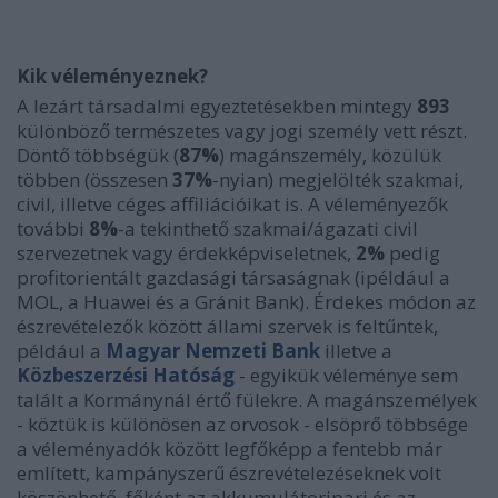
Kik véleményeznek?
A lezárt társadalmi egyeztetésekben mintegy
893
különböző természetes vagy jogi személy vett részt.
Döntő többségük (
87%
) magánszemély, közülük
többen (összesen
37%
-nyian) megjelölték szakmai,
civil, illetve céges affiliációikat is. A véleményezők
további
8%
-a tekinthető szakmai/ágazati civil
szervezetnek vagy érdekképviseletnek,
2%
pedig
profitorientált gazdasági társaságnak (ipéldául a
MOL, a Huawei és a Gránit Bank). Érdekes módon az
észrevételezők között állami szervek is feltűntek,
például a
Magyar Nemzeti Bank
illetve a
Közbeszerzési Hatóság
- egyikük véleménye sem
talált a Kormánynál értő fülekre. A magánszemélyek
- köztük is különösen az orvosok - elsöprő többsége
a véleményadók között legfőképp a fentebb már
említett, kampányszerű észrevételezéseknek volt
köszönhető, főként az akkumulátoripari és az