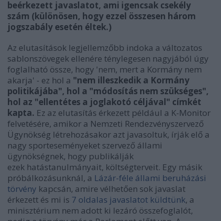
beérkezett javaslatot, ami igencsak csekély
szám (különösen, hogy ezzel összesen három
jogszabály esetén éltek.)
Az elutasítások legjellemzőbb indoka a változatos
sablonszövegek ellenére ténylegesen nagyjából úgy
foglalható össze, hogy 'nem, mert a Kormány nem
akarja' - ez hol a
"nem illeszkedik a Kormány
politikájába", hol a "módosítás nem szükséges",
hol az "ellentétes a joglakotó céljával" címkét
kapta.
Ez az elutasítás érkezett például a K-Monitor
felvetésére, amikor a Nemzeti Rendezvényszervező
Ügynökség létrehozásakor azt javasoltuk, írják elő a
nagy sporteseményeket szervező állami
ügynökségnek, hogy publikálják
ezek hatástanulmányait, költségterveit. Egy másik
próbálkozásunknál, a
Lázár-féle állami beruházási
törvény
kapcsán, amire vélhetően sok javaslat
érkezett és mi is
7 oldalas javaslatot küldtünk
, a
minisztérium nem adott ki lezáró összefoglalót,