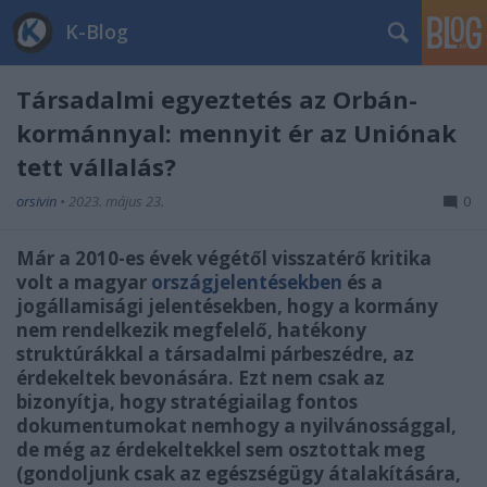
K-Blog
Társadalmi egyeztetés az Orbán-
kormánnyal: mennyit ér az Uniónak
tett vállalás?
orsivin
•
2023. május 23.
0
Már a 2010-es évek végétől visszatérő kritika
volt a magyar
országjelentésekben
és a
jogállamisági jelentésekben, hogy a kormány
nem rendelkezik megfelelő, hatékony
struktúrákkal a társadalmi párbeszédre, az
érdekeltek bevonására.
Ezt nem csak az
bizonyítja, hogy stratégiailag fontos
dokumentumokat nemhogy a nyilvánossággal,
de még az érdekeltekkel sem osztottak meg
(gondoljunk csak az egészségügy átalakítására,