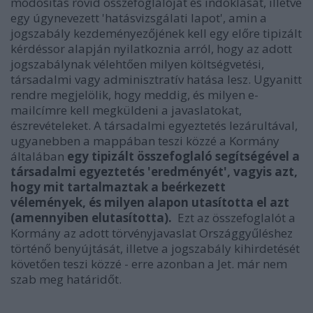
módosítás rövid összefoglalóját és indoklását, illetve
egy úgynevezett 'hatásvizsgálati lapot', amin a
jogszabály kezdeményezőjének kell egy előre tipizált
kérdéssor alapján nyilatkoznia arról, hogy az adott
jogszabálynak vélehtően milyen költségvetési,
társadalmi vagy adminisztratív hatása lesz. Ugyanitt
rendre megjelölik, hogy meddig, és milyen e-
mailcímre kell megküldeni a javaslatokat,
észrevételeket. A társadalmi egyeztetés lezárultával,
ugyanebben a mappában teszi közzé a Kormány
általában
egy tipizált összefoglaló segítségével a
társadalmi egyeztetés 'eredményét', vagyis azt,
hogy mit tartalmaztak a beérkezett
vélemények, és milyen alapon utasította el azt
(amennyiben elutasította).
Ezt az összefoglalót a
Kormány az adott törvényjavaslat Országgyűléshez
történő benyújtását, illetve a jogszabály kihirdetését
követően teszi közzé - erre azonban a Jet. már nem
szab meg határidőt.