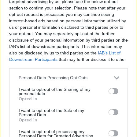
targeted advertising by us, please use the below opt-out
Mi érdekli az embereket?
section to confirm your selection. Please note that after your
opt-out request is processed you may continue seeing
Igencsak változatos képet kapunk akkor, ha azt
interest-based ads based on personal information utilized by
vizsgáljuk, hogy milyen témák váltották ki a
us or personal information disclosed to third parties prior to
legintenzívebb érdeklődést. Annak ellenére, hogy
your opt-out. You may separately opt-out of the further
ahogy azt fentebb bemutattuk, a debreceni és
disclosure of your personal information by third parties on the
iváncsai akkumulátorgyárakkal kapcsolatos
IAB’s list of downstream participants. This information may
hatósági ügyek módosításának tervezetét a
also be disclosed by us to third parties on the
IAB’s List of
minisztérium láthatólag a radar alatt próbálta
Downstream Participants
that may further disclose it to other
tartani, erre a tervezetre 2023 februárjában
279
third parties.
magánszemély
küldött véleményt vagy javaslatot
(többek között helyi népszavazás tartását
Please note that this website/app uses one or more Google
Personal Data Processing Opt Outs
services and may gather and store information including but
szorgalmazták).
not limited to your visit or usage behaviour. You may click to
I want to opt-out of the Sharing of my
personal data.
grant or deny consent to Google and its third-party tags to
Hasonlóan nagy érdeklődést váltott ki szakmai
Opted In
use your data for below specified purposes in below Google
körökben az
egyes egészségügyi tárgyú miniszteri
consent section.
rendeletek módosítása
címet
viselő javaslat, ezt
I want to opt-out of the Sale of my
Personal Data.
a
Házi Gyermekorvosok Egyesületén, a
Magyar
Opted In
Egészségügyi Szakdolgozói Kamarán, a
Magyar
Gyógyszerészi Kamarán, a
Magyar Orvosi Kamarán
I want to opt-out of processing my
Personal Data for Targeted Advertising.