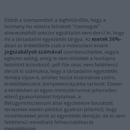
Ebből a szempontból a legfeltűnőbb, hogy a
kormany.hu oldalra felrakott "csomagok"
elnevezéséből sokszor egyáltalán nem derül ki, hogy
mi a társadalmi egyeztetés tárgya. Az
esetek 36%-
ában az érdeklődők csak a módosítani kívánt
jogszabályok számával
szembesülhettek, vagyis
egészen addig, amíg le nem töltötték a honlapra
feltöltött különböző .pdf-file-okat, nem feltétlenül
derült ki számukra, hogy a társadalmi egyeztetés
témája olyan-e, amihez hozzá kívánnának szólni,
érdeklődésükre, kompetenciájukba tartozik. Ebben
a kérdésben az egyes minisztériumok jellemzően
eltérő gyakorlatokat folytatnak, a
Belügyminisztérium által egyztetésre bocsátott
tervezetek esetén például gyakran jellemző, hogy
rövidítésekkel jelzik az egyeztetés témáját, de ez sem
feltétlenül mondható felhasználóbarát
megoldásnak.