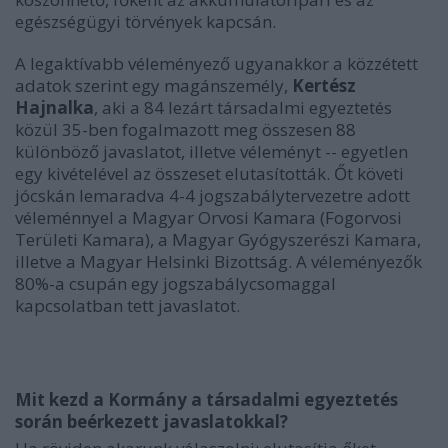
egészségügyi törvények kapcsán.
A legaktívabb véleményező ugyanakkor a közzétett
adatok szerint egy magánszemély,
Kertész
Hajnalka
, aki a 84 lezárt társadalmi egyeztetés
közül 35-ben fogalmazott meg összesen 88
különböző javaslatot, illetve véleményt -- egyetlen
egy kivételével az összeset elutasították. Őt követi
jócskán lemaradva 4-4 jogszabálytervezetre adott
véleménnyel a Magyar Orvosi Kamara (Fogorvosi
Területi Kamara), a Magyar Gyógyszerészi Kamara,
illetve a Magyar Helsinki Bizottság. A véleményezők
80%-a csupán egy jogszabálycsomaggal
kapcsolatban tett javaslatot.
Mit kezd a Kormány a társadalmi egyeztetés
során beérkezett javaslatokkal?