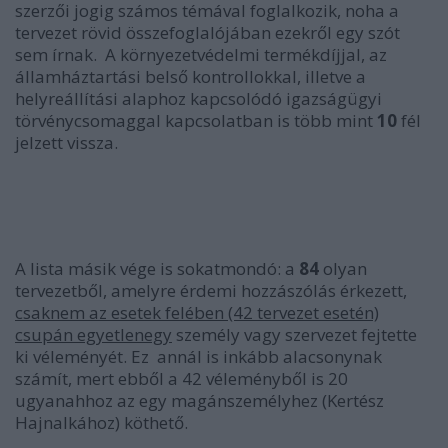
szerzői jogig számos témával foglalkozik, noha a
tervezet rövid összefoglalójában ezekről egy szót
sem írnak. A környezetvédelmi termékdíjjal, az
államháztartási belső kontrollokkal, illetve a
helyreállítási alaphoz kapcsolódó igazságügyi
törvénycsomaggal kapcsolatban is több mint
10
fél
jelzett vissza.
A lista másik vége is sokatmondó: a
84
olyan
tervezetből, amelyre érdemi hozzászólás érkezett,
csaknem az esetek felében (42 tervezet esetén)
csupán egyetlenegy
személy vagy szervezet fejtette
ki véleményét. Ez annál is inkább alacsonynak
számít, mert ebből a 42 véleményből is 20
ugyanahhoz az egy magánszemélyhez (Kertész
Hajnalkához) köthető.