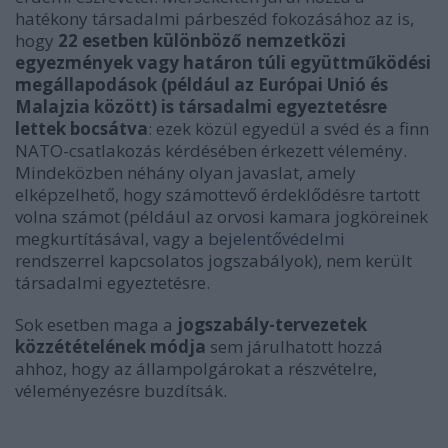
hatékony társadalmi párbeszéd fokozásához az is,
hogy
22 esetben különböző nemzetközi
egyezmények vagy határon túli együttműködési
megállapodások (például az Európai Unió és
Malajzia között) is társadalmi egyeztetésre
lettek bocsátva
: ezek közül egyedül a svéd és a finn
NATO-csatlakozás kérdésében érkezett vélemény.
Mindeközben néhány olyan javaslat, amely
elképzelhető, hogy számottevő érdeklődésre tartott
volna számot (például az orvosi kamara jogköreinek
megkurtításával, vagy a
bejelentővédelmi
rendszerrel kapcsolatos jogszabályok), nem került
társadalmi egyeztetésre.
Sok esetben maga a
j
ogszabály-tervezetek
közzétételének módja
sem járulhatott hozzá
ahhoz, hogy az állampolgárokat a részvételre,
véleményezésre buzdítsák.