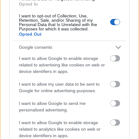
(Fogorvosok Területi Szervezete), illetve
Opted In
a
Pszichoterápiás Tanács Szövetségen kívül
244
magánszemély,
döntő többségében orvosok,
I want to opt-out of Collection, Use,
fogorvosok véleményezték. Hasonlóan széles körben
Retention, Sale, and/or Sharing of my
Personal Data that Is Unrelated with the
érkeztek vélemények
az
egyes egészségügyi és
Purposes for which it was collected.
egészségbiztosítási tárgyú kormányrendeletekkel
Opted Out
kapcsolatban
,
amelyet négy szakmai szervezet
mellett
132
döntően szakmabeli magánszemély
Google consents
véleményezett
,
szinte ugyanannyi, mint '
A
I want to allow Google to enable storage
háziorvosok és fogorvosok indikátor alapú
related to advertising like cookies on web or
teljesítményértékeléséről szóló miniszteri rendelet
'
device identifiers in apps.
tervezetét, amelyre csaknem
115
-en reagáltak. A
hasonló személyi körből arra következtethetünk,
I want to allow my user data to be sent to
hogy a
társadalmi egyeztetésen való részvételt a
Google for online advertising purposes.
Kormányon kívül álló szakmai fórumokon is
kapacitálták
.
A három jogszabálytervezetet
I want to allow Google to send me
egyszerre, 2022. december 16-án tették közzé, és
personalized advertising.
december 24-ig adtak rá véleményezési határidőt.
I want to allow Google to enable storage
Bár
Gulyás Gergely is kijelentette
, hogy a svéd és a
related to analytics like cookies on web or
finn NATO-csatlakozásról nincs különösebb értelme
device identifiers in apps.