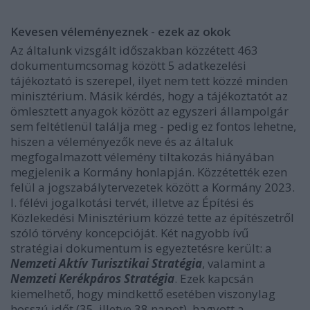
Kevesen véleményeznek - ezek az okok
Az általunk vizsgált időszakban közzétett 463
dokumentumcsomag között 5 adatkezelési
tájékoztató is szerepel, ilyet nem tett közzé minden
minisztérium. Másik kérdés, hogy a tájékoztatót az
ömlesztett anyagok között az egyszeri állampolgár
sem feltétlenül találja meg - pedig ez fontos lehetne,
hiszen a véleményezők neve és az általuk
megfogalmazott vélemény tiltakozás hiányában
megjelenik a Kormány honlapján. Közzétették ezen
felül a jogszabálytervezetek között a Kormány 2023.
I. félévi jogalkotási tervét, illetve az Építési és
Közlekedési Minisztérium közzé tette az építészetről
szóló törvény koncepcióját. Két nagyobb ívű
stratégiai dokumentum is egyeztetésre került: a
Nemzeti Aktív Turisztikai Stratégia
, valamint a
Nemzeti Kerékpáros Stratégia
. Ezek kapcsán
kiemelhető, hogy mindkettő esetében viszonylag
hosszú időt (35, illetve 38 napot), hagyott a