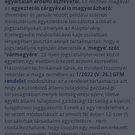
egyáltalán érdemi észrevétel.
Ez részben magával
az
egyeztetés tárgyával is magyarázható:
december és január között például számos
minisztérium egyeztetésre bocsátotta azokat a
jogszabályokat, amelyek az Alaptörvény
tizenegyedik módosításával kapcssolatban
lényegében pusztán annyit tartalmaztak, hogy a
jogszabályok egészén átvezették a '
megye' szót
'vármegyére
'. 22 ilyen jogszabálytervezet közül
egyetlen egy esetben érkezett érdemi észrevétel.
Hasonlóan technikainak tűnik, és minden bizonnyal
rekorder a maga nemében az
1/2022 (V. 26.) GFM
rendelet
módosítása: ez a rendelet tartalmazza azt,
hogy a különböző állami tulajdonú gazdasági
társaságokban melyik költségvetési szerv, illetve
egyéb állami tulajdonú gazdasági társaság a kijelölt
tulajdonosi joggyakorló. Ennek az egy rendeletnek a
tervezett módosításait az elmúlt fél évben 12-szer (!)
bocsátották társadalmi egyeztetésre - nem
csodálkozhatunk, hogy csupán egy esetben érkezett
érdemi észrevétel. Mérsékelten járul hozzá a