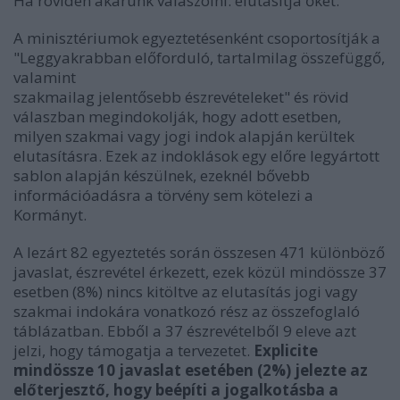
Ha röviden akarunk válaszolni: elutasítja őket.
A minisztériumok egyeztetésenként csoportosítják a
"Leggyakrabban előforduló, tartalmilag összefüggő,
valamint
szakmailag jelentősebb észrevételeket" és rövid
válaszban megindokolják, hogy adott esetben,
milyen szakmai vagy jogi indok alapján kerültek
elutasításra. Ezek az indoklások egy előre legyártott
sablon alapján készülnek, ezeknél bővebb
információadásra a törvény sem kötelezi a
Kormányt.
A lezárt 82 egyeztetés során összesen 471 különböző
javaslat, észrevétel érkezett, ezek közül mindössze 37
esetben (8%) nincs kitöltve az elutasítás jogi vagy
szakmai indokára vonatkozó rész az összefoglaló
táblázatban. Ebből a 37 észrevételből 9 eleve azt
jelzi, hogy támogatja a tervezetet.
Explicite
mindössze 10 javaslat esetében (2%) jelezte az
előterjesztő, hogy beépíti a jogalkotásba a