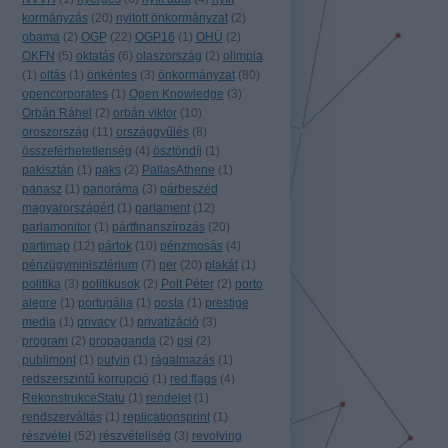
kormányzás
(
20
)
nyitott önkormányzat
(
2
)
obama
(
2
)
OGP
(
22
)
OGP16
(
1
)
OHÜ
(
2
)
OKFN
(
5
)
oktatás
(
6
)
olaszország
(
2
)
olimpia
(
1
)
oltás
(
1
)
önkéntes
(
3
)
önkormányzat
(
80
)
opencorporates
(
1
)
Open Knowledge
(
3
)
Orbán Ráhel
(
2
)
orbán viktor
(
10
)
oroszország
(
11
)
országgyűlés
(
8
)
összeférhetetlenség
(
4
)
ösztöndíj
(
1
)
pakisztán
(
1
)
paks
(
2
)
PallasAthene
(
1
)
panasz
(
1
)
panoráma
(
3
)
párbeszéd
magyarországért
(
1
)
parlament
(
12
)
parlamonitor
(
1
)
pártfinanszírozás
(
20
)
partimap
(
12
)
pártok
(
10
)
pénzmosás
(
4
)
pénzügyminisztérium
(
7
)
per
(
20
)
plakát
(
1
)
politika
(
3
)
politikusok
(
2
)
Polt Péter
(
2
)
porto
alegre
(
1
)
portugália
(
1
)
posta
(
1
)
prestige
media
(
1
)
privacy
(
1
)
privatizáció
(
3
)
program
(
2
)
propaganda
(
2
)
psi
(
2
)
publimont
(
1
)
putyin
(
1
)
rágalmazás
(
1
)
redszerszintű korrupció
(
1
)
red flags
(
4
)
RekonstrukceStatu
(
1
)
rendelet
(
1
)
rendszerváltás
(
1
)
replicationsprint
(
1
)
részvétel
(
52
)
részvételiség
(
3
)
revolving