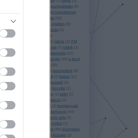
(
1
)
horvátország
(
1
)
Hungary
(
1
)
idege
(
1
)
idegenforgalom
(
5
)
igazságszolgáltatás
(
6
)
igazságtétel
(
2
)
igazságügyi minisztérium
(
1
)
ígyszültem
(
6
)
infografika
(
93
)
információszabadság
(
83
)
ingatlan
(
6
)
integritás
(
2
)
integritás hatóság
(
5
)
international
(
3
)
internet
(
4
)
internetpenetráció
(
1
)
IPI
(
1
)
iskola
(
2
)
ITM
(
1
)
izland
(
3
)
játék
(
3
)
javaslat
(
7
)
jobbik
(
2
)
jog
(
2
)
jogalkotás
(
58
)
jogállamiság
(
13
)
jogász
(
2
)
jordánia
(
1
)
k-monitor
(
46
)
k-teszt
(
4
)
kalifornia
(
1
)
kampány
(
30
)
kampányfinanszírozás
(
53
)
kamupártok
(
8
)
kdnp
(
1
)
kegyelem
(
1
)
KEHI
(
2
)
kekva
(
11
)
kemcs
(
5
)
kenőpénz
(
1
)
képviselő
(
3
)
képzés
(
1
)
kerényi imre
(
1
)
kincstár
(
2
)
királyság
(
2
)
kitiltási botrány
(
1
)
kökö
(
1
)
költségvetés
(
20
)
kommunikáció
(
2
)
koncesszió
(
2
)
konzultáció
(
3
)
kormányzati
adatok
(
6
)
koronavírus
(
9
)
korrupció
(
44
)
korrupciófigyelő
(
7
)
korrupciós séta
(
2
)
koszovó
(
1
)
következmény nélkül
(
1
)
közadatok
(
5
)
közbeszerzés
(
60
)
közérdekű
(
5
)
közérdekű bejelentő
(
6
)
Közgép
(
2
)