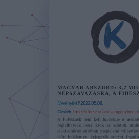
MAGYAR ABSZURD: 3,7 MI
NÉPSZAVAZÁSRA, A FIDE
MerényiM
// 2022.05.06.
Címkék:
hirdetés
fidesz
adatok
kampányfinanszí
A Fidesznek nem kell hirdetnie a médiá
foglalhatóak össze azok az adatok, am
elektronikus sajtóban megjelenő választás
előtt bejelentett árjegyzék szerint fog