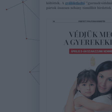
költötték. A
gyűlöletkeltő
"gyermekvédelmi n
pártok összesen néhány tízmilliót hirdette