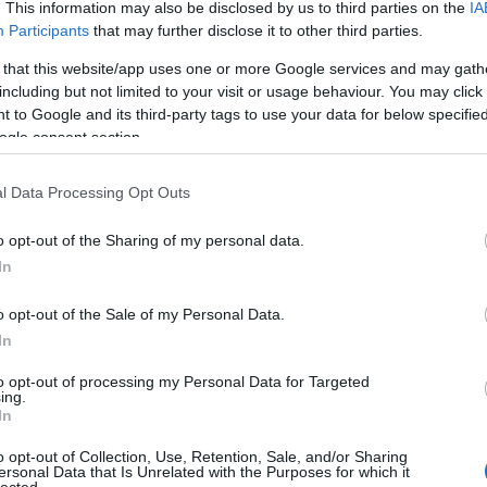
. This information may also be disclosed by us to third parties on the
IA
Participants
that may further disclose it to other third parties.
 that this website/app uses one or more Google services and may gath
including but not limited to your visit or usage behaviour. You may click 
 to Google and its third-party tags to use your data for below specifi
ogle consent section.
l Data Processing Opt Outs
o opt-out of the Sharing of my personal data.
In
 a kormányhoz közeli médiatermékekhez jutott, legnagyobb
o opt-out of the Sale of my Personal Data.
égiai jelentőségű"
KESMA holding
Mediaworks termékeihez.
In
to opt-out of processing my Personal Data for Targeted
ing.
In
o opt-out of Collection, Use, Retention, Sale, and/or Sharing
ersonal Data that Is Unrelated with the Purposes for which it
lected.