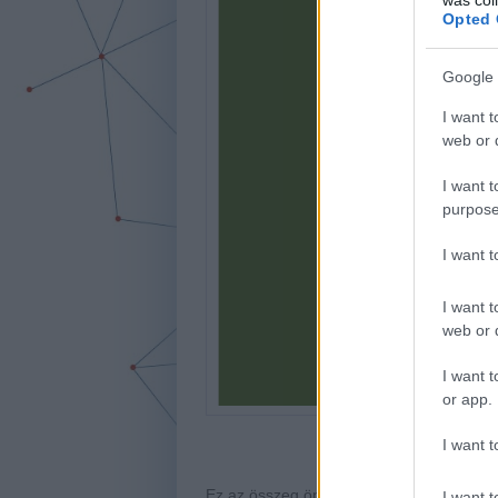
Opted 
Google 
I want t
web or d
I want t
purpose
I want 
I want t
web or d
I want t
or app.
I want t
Ez az összeg önmagában több, mint amenn
I want t