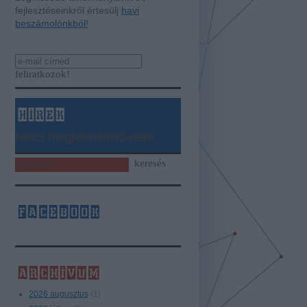
fejlesztéseinkről értesülj
havi
beszámolónkból!
hírek
Nincs megjeleníthető elem
facebook
archívum
2026 augusztus
(
1
)