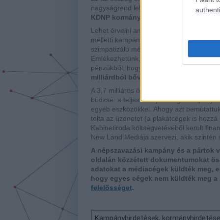
nagyságrend lehet, amennyit az összes tö
authenti
KDNP kormánypártok által szemérmetl
Lehet érvelni amellett, hogy a "gyermek
melletti kampány, de fontos látni a fenti
szimpatizáló médiacégeknél landolt, akik 
Emlékezhetünk, a
Mediaworks
(lásd fent
pénzükből, hogy a Fidesz számára előnyö
milliárdból bőven lehetett hirdetésre é
A 3,7 milliáros összeg, amely tehát a ka
büdzsé: a teljes "Védjük meg" kampány ára
egyéb eszközökkel. Ahogy azt bemutattu
tolta az üzenetet (a plakátcégek is hozzá
Kabinetiroda költségvetéséből került fin
New Land Mediája szervezi, akik szintén 
A népszavazási kampány és a pártok v
oldalán közzétett dokumentumokat ös
adatokat a médiacégek küldték meg, e
hogy egyes cégek nem küldték meg a h
felelősséget
.