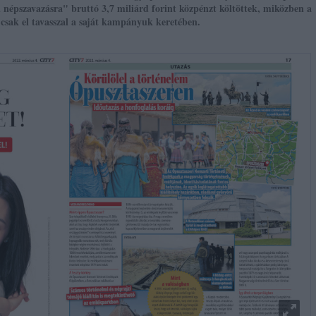
épszavazásra" bruttó 3,7 miliárd forint közpénzt költöttek, miközben a
k csak el tavasszal a saját kampányuk keretében.