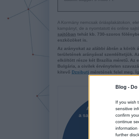
A Kormány nemcsak óriásplakátokon, ele
kampányt, de a nyomtatott és online sajtóba
sajtóban
tehát kb. 730-szoros fölénybe
eszközöket is.
Az arányokat az alábbi ábrán a körök 
területének arányával szemléltetjük. 
elköltött része két Brazília méretű. Az
Bulgária, a civilek érvénytelen szava
kitevő
Dzsibuti
méretének felel meg. Í
Blog -
Do 
If you wish 
sensitive in
confirm you
continue se
information 
further disc