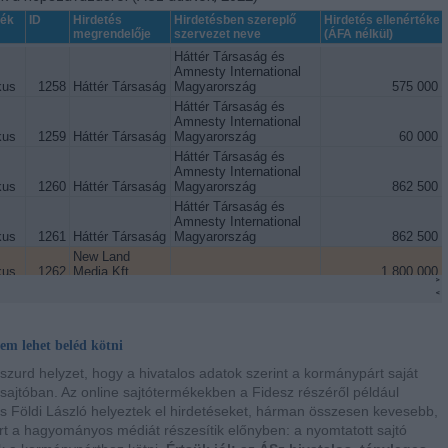
em lehet beléd kötni
zurd helyzet, hogy a hivatalos adatok szerint a kormánypárt saját
a sajtóban. Az online sajtótermékekben a Fidesz részéről például
és Földi László helyeztek el hirdetéseket, hárman összesen kevesebb,
ert a hagyományos médiát részesítik előnyben: a nyomtatott sajtó