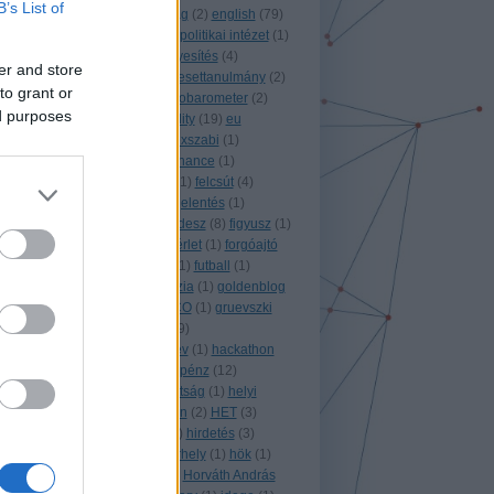
B’s List of
elnökség
(
1
)
energiaválság
(
2
)
english
(
79
)
ensz
(
2
)
eötvös károly közpolitikai intézet
(
1
)
építőipar
(
10
)
érdekérvényesítés
(
4
)
er and store
erzsébet
(
2
)
esemény
(
4
)
esettanulmány
(
2
)
to grant or
észtország
(
1
)
eu
(
83
)
eurobarometer
(
2
)
ed purposes
európai
(
3
)
EU conditionality
(
19
)
eu
elnökség
(
1
)
évvégi
(
13
)
exszabi
(
1
)
ezaminimum
(
28
)
e governance
(
1
)
facebook
(
2
)
fehér könyv
(
1
)
felcsút
(
4
)
felejtéshez való jog
(
1
)
feljelentés
(
1
)
felülbírálati indítvány
(
8
)
fidesz
(
8
)
figyusz
(
1
)
fizetések
(
1
)
flier
(
3
)
földbérlet
(
1
)
forgóajtó
(
1
)
fotó
(
1
)
franciaország
(
1
)
futball
(
1
)
garancsi istván
(
1
)
geodézia
(
1
)
goldenblog
(
1
)
görögország
(
2
)
GRECO
(
1
)
gruevszki
(
1
)
Grúzia
(
3
)
gyakornok
(
9
)
gyógyszergyártás
(
2
)
gysev
(
1
)
hackathon
(
5
)
hacks hackers
(
1
)
hálapénz
(
12
)
hamburg
(
2
)
helsinki bizottság
(
1
)
helyi
demokrácia a gyakorlatban
(
2
)
HET
(
3
)
heves
(
1
)
hillary clinton
(
1
)
hirdetés
(
3
)
hírlevél
(
2
)
hódmezővásárhely
(
1
)
hök
(
1
)
honlap
(
1
)
honvédelmi
(
3
)
Horváth András