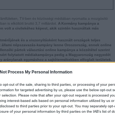
fántfüleken, TV-ben és közösségi médiában nyomatta a mozgósító
n is elköltött bruttó 3,7 milliárdot.
A Kormány kampánya a
n volt a civilekéhez képest, akik szintén használtak más
átmérőjének és a viszonyításként használt országok teljes
Az állami népszavazás-kampány lenne Oroszország, ennek online
 ellenzéki pártok választási online kampánya a közzététel szerint
zásért folytatott médiakampánya pedig a Magyarország negyedét
gy aránylanak egymáshoz a sajtótermékekben elfoglalt területek.
Not Process My Personal Information
to opt-out of the sale, sharing to third parties, or processing of your per
formation for targeted advertising by us, please use the below opt-out s
r selection. Please note that after your opt-out request is processed y
eing interest-based ads based on personal information utilized by us or
disclosed to third parties prior to your opt-out. You may separately opt-
losure of your personal information by third parties on the IAB’s list of