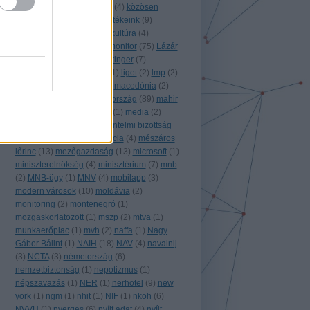
közgép
(
10
)
közigazgatás
(
4
)
közösen
monitorozunk!
(
8
)
közösértékeink
(
9
)
közpénz
(
43
)
külföld
(
63
)
kultúra
(
4
)
külügyminisztérium
(
4
)
k monitor
(
75
)
Lázár
János
(
5
)
légifotó
(
1
)
leisztinger
(
7
)
lengyelország
(
7
)
libéria
(
1
)
liget
(
2
)
lmp
(
2
)
lobb
(
1
)
lobbi
(
9
)
luxus
(
1
)
macedónia
(
2
)
magánszektor
(
2
)
magyarország
(
89
)
mahir
(
2
)
MÁK
(
6
)
máv
(
3
)
mbvk
(
1
)
media
(
2
)
média
(
10
)
meetup
(
3
)
mentelmi bizottság
(
1
)
mesterséges intelligencia
(
4
)
mészáros
lőrinc
(
13
)
mezőgazdaság
(
13
)
microsoft
(
1
)
miniszterelnökség
(
4
)
minisztérium
(
7
)
mnb
(
2
)
MNB-ügy
(
1
)
MNV
(
4
)
mobilapp
(
3
)
modern városok
(
10
)
moldávia
(
2
)
monitoring
(
2
)
montenegró
(
1
)
mozgaskorlatozott
(
1
)
mszp
(
2
)
mtva
(
1
)
munkaerőpiac
(
1
)
mvh
(
2
)
naffa
(
1
)
Nagy
Gábor Bálint
(
1
)
NAIH
(
18
)
NAV
(
4
)
navalnij
(
3
)
NCTA
(
3
)
németország
(
6
)
nemzetbiztonság
(
1
)
nepotizmus
(
1
)
népszavazás
(
1
)
NER
(
1
)
nerhotel
(
9
)
new
york
(
1
)
ngm
(
1
)
nhit
(
1
)
NIF
(
1
)
nkoh
(
6
)
NVVH
(
1
)
nyerges
(
6
)
nyílt adat
(
4
)
nyílt