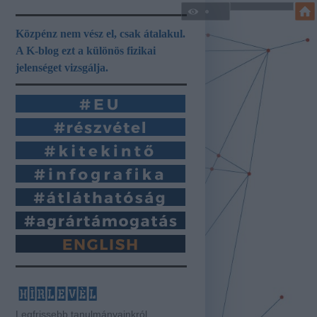
Közpénz nem vész el, csak átalakul.
A K-blog ezt a különös fizikai
jelenséget vizsgálja.
hírlevél
Legfrissebb tanulmányainkról,