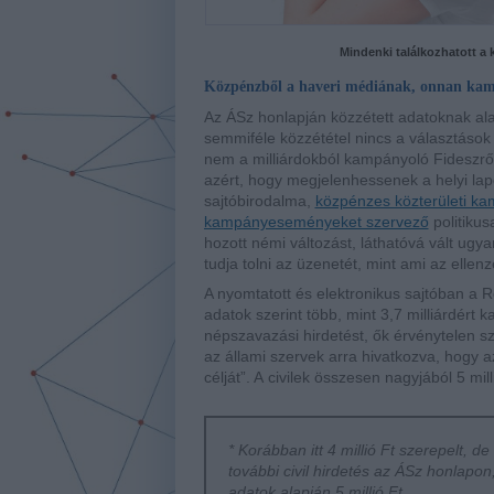
Mindenki találkozhatott a
Közpénzből a haveri médiának, onnan ka
Az ÁSz honlapján közzétett adatoknak ala
semmiféle közzététel nincs a választások 
nem a milliárdokból kampányoló Fideszről,
azért, hogy megjelenhessenek a helyi lapo
sajtóbirodalma,
közpénzes közterületi k
kampányeseményeket szervező
politikus
hozott némi változást, láthatóvá vált ug
tudja tolni az üzenetét, mint ami az ellen
A nyomtatott és elektronikus sajtóban a R
adatok szerint több, mint 3,7 milliárdért 
népszavazási hirdetést, ők érvénytelen 
az állami szervek arra hivatkozva, hogy 
célját”. A
civilek összesen nagyjából 5 milli
* Korábban itt 4 millió Ft szerepelt, de
további civil hirdetés az ÁSz honlapon,
adatok alapján 5 millió Ft.