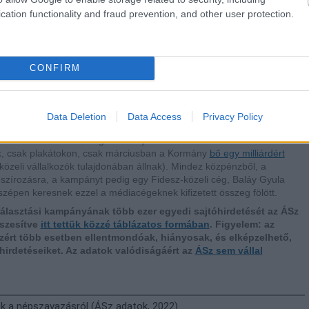
bbi párt a kampányra tudott fordítani.
Mindez jól mutatja a FIDESZ-
cation functionality and fraud prevention, and other user protection.
enül használt közpénzes kampányolás erejét.
védelmi népszavazás" ügye melletti mozgósítás nem a kormánypártok
 arányokban, hogy a pénz szinte kizárólag a kormánypártokkal
CONFIRM
ennek megfelelően hirdetés nélkül is tolták az őket pénzelők szekerét.
) termékei a kampányban maguk is aktívan költöttek arra a saját
s lejárató cikkeiket a Facebookon
népszerűsítsék
.
A nekik jutó 2,6
s működésre, tartalomelőállításra költeni.
Data Deletion
Data Access
Privacy Policy
mpánygépezetet olajozta, még csak nem is a teljes népszavazási
 a 10 milliárdot is meghaladhatja a közterületi hirdetésekkel és
k, csak plakátokon, csak márciusban a Kormány
bő egy milliárdért
 közeli vállalkozók tulajdonában állnak). Mindez közpénzből, a
anszírozásra, a kampányt pedig egy Fidesz-közeli cég, Baláy Gyula
szépen keresnek ezzel a médiacégeknek kifizetett összeg fölött.
álasztási kampányának több ezer egyedi sajtóhirdetését az ÁSz
szesítve
itt tettük közzé táblázatos formában
. Figyelem: az
zért több esetben ellentmondóak, hiányosak, és elképzelhető,
irdetéseiket. Az adatok valódiságáért az
ÁSz sem vállal