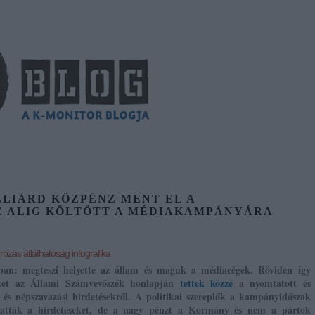
LLIÁRD KÖZPÉNZ MENT EL A
SZ ALIG KÖLTÖTT A MÉDIAKAMPÁNYÁRA
rozás
átláthatóság
infografika
ban: megteszi helyette az állam és maguk a médiacégek. Röviden így
iket az Állami Számvevőszék honlapján
tettek közzé
a nyomtatott és
i és népszavazási hirdetésekről. A politikai szereplők a kampányidőszak
adhatták a hirdetéseket, de a nagy pénzt a Kormány és nem a pártok