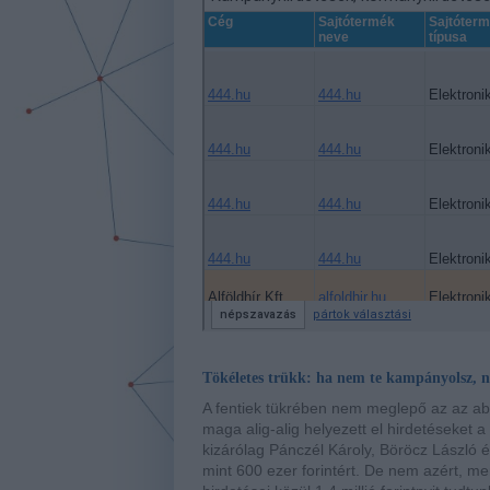
Tökéletes trükk: ha nem te kampányolsz, n
A fentiek tükrében nem meglepő az az abs
maga alig-alig helyezett el hirdetéseket 
kizárólag Pánczél Károly, Böröcz László 
mint 600 ezer forintért. De nem azért, m