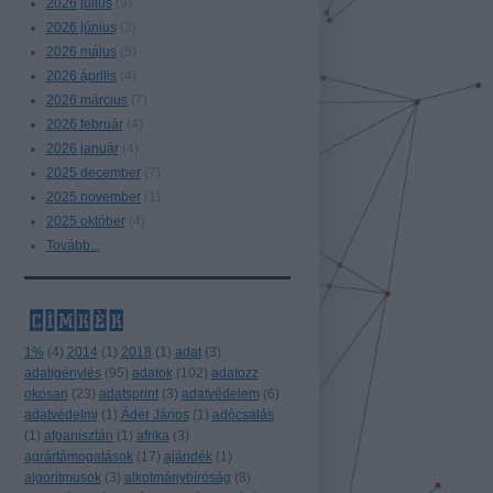
2026 július
(
9
)
2026 június
(
3
)
2026 május
(
5
)
2026 április
(
4
)
2026 március
(
7
)
2026 február
(
4
)
2026 január
(
4
)
2025 december
(
7
)
2025 november
(
1
)
2025 október
(
4
)
Tovább
...
címkék
1%
(
4
)
2014
(
1
)
2018
(
1
)
adat
(
3
)
adatigénylés
(
95
)
adatok
(
102
)
adatozz
okosan
(
23
)
adatsprint
(
3
)
adatvédelem
(
6
)
adatvédelmi
(
1
)
Áder János
(
1
)
adócsalás
(
1
)
afganisztán
(
1
)
afrika
(
3
)
agrártámogatások
(
17
)
ajándék
(
1
)
algoritmusok
(
3
)
alkotmánybíróság
(
8
)