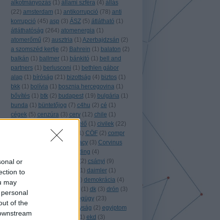
alkotmányozás
(
1
)
állami szféra
(
4
)
állás
(
22
)
amsterdam
(
1
)
antikorrupció
(
78
)
anti
korrupció
(
45
)
asp
(
3
)
ÁSZ
(
5
)
átlátható
(
1
)
átláthatóság
(
264
)
atomenergia
(
1
)
atomerőmű
(
2
)
ausztria
(
1
)
Azerbajdzsán
(
2
)
a szomszéd kertje
(
2
)
Bahrein
(
1
)
balaton
(
2
)
balkán
(
1
)
ballmer
(
1
)
bánkitó
(
1
)
bell and
partners
(
1
)
berlusconi
(
1
)
bethlen gábor
alap
(
1
)
bíróság
(
21
)
bizottság
(
4
)
biztos
(
1
)
bkk
(
1
)
bolívia
(
1
)
bosznia hercegovina
(
1
)
bővítés
(
1
)
btk
(
2
)
budapest
(
19
)
bulgária
(
1
)
bunda
(
1
)
büntetőjog
(
7
)
c4hu
(
2
)
cé
(
1
)
cégek
(
5
)
cenzúra
(
3
)
cerv
(
12
)
chile
(
1
)
chilecracia
(
1
)
ciklusértékelő
(
1
)
civilek
(
22
)
civilzseb
(
3
)
civil kapocs
(
1
)
CÖF
(
2
)
compr
(
4
)
conspiracy for democracy
(
3
)
Corvinus
Zrt.
(
1
)
covid
(
1
)
crowdfunding
(
4
)
sonal or
crowdsourcing
(
3
)
csalás
(
2
)
csányi
(
9
)
csatorna
(
1
)
Csehország
(
1
)
daimler
(
1
)
ection to
databoom
(
1
)
dél-korea
(
1
)
demokrácia
(
4
)
ou may
digitális jogok
(
3
)
direkt36
(
1
)
dk
(
3
)
drón
(
3
)
 personal
e-government
(
2
)
egészségügy
(
23
)
out of the
egyesült
(
2
)
egyesült királyság
(
2
)
egyiptom
 downstream
(
1
)
együtt
(
1
)
együtt2014
(
1
)
ekd
(
3
)