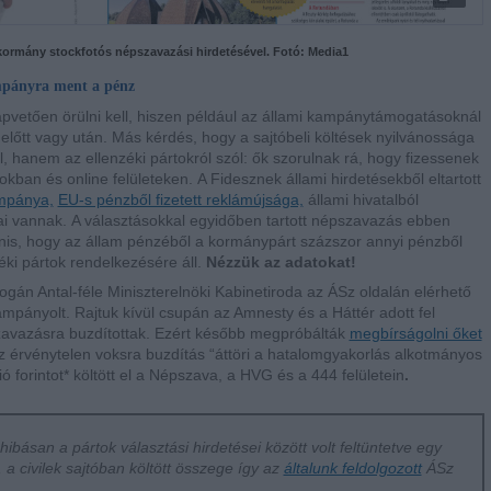
 kormány stockfotós népszavazási hirdetésével. Fotó: Media1
mpányra ment a pénz
pvetően örülni kell, hiszen például az állami kampánytámogatásoknál
előtt vagy után. Más kérdés, hogy a sajtóbeli költések nyilvánossága
 hanem az ellenzéki pártokról szól: ők szorulnak rá, hogy fizessenek
kban és online felületeken. A Fidesznek állami hirdetésekből eltartott
ampánya,
EU-s pénzből fizetett reklámújsága,
állami hivatalból
ai vannak. A választásokkal egyidőben tartott népszavazás ebben
yanis, hogy az állam pénzéből a kormánypárt százszor annyi pénzből
zéki pártok rendelkezésére áll.
Nézzük az adatokat!
ogán Antal-féle Miniszterelnöki Kabinetiroda az ÁSz oldalán elérhető
kampányolt. Rajtuk kívül csupán az Amnesty és a Háttér adott fel
szavazásra buzdítottak. Ezért később megpróbálták
megbírságolni őket
az érvénytelen voksra buzdítás
“áttöri a hatalomgyakorlás alkotmányos
ó forintot* költött el a Népszava, a HVG és a 444 felületein
.
 hibásan a pártok választási hirdetései között volt feltüntetve egy
 a civilek sajtóban költött összege így az
általunk feldolgozott
ÁSz