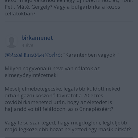
Peti, Máté, Gergely? Vagy a bulgárbirka a közös
cellátokban?
birkamenet
4 éve
@ⲘⲁⲭѴⲁl ⲂⲓrⲥⲁⲘⲁⲛ ⲔöⲍÍró
: "Karanténben vagyok."
Milyen nagyvonalú neve van nálatok az
elmegyógyintézetnek!
Mesélj elmebetegecske, legalább küldött neked
orbán gazdi köszönő táviratot a 20 ezres
covidbirkameneted után, hogy az életedet is
hajlandó voltál feláldozni az ő ünnepléséért?
Vagy le se szar téged, hagy megdögleni, legfeljebb
majd legközelebb hozat helyetted egy másik bitkát?