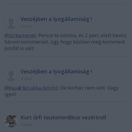
Veszéjben a lyogállamiság !
4 éve
@birkamenet
: Persze te ostoba, és 2 perc alatt bevisz
három kommentet, úgy hogy közben még komment
profilt is vált.
Veszéjben a lyogállamiság !
4 éve
@ⲘⲁⲭѴⲁl ⲂⲓrⲥⲁⲘⲁⲛ ⲔöⲍÍró
: De kórház nem volt. Vagy
igen?
Kurt úrfi teutonordikus vezértroll
4 éve