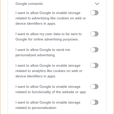
alapítványnak minősül, volt-e nyilvános vagy akár
Google consents
meghívásos pályázati kiírás, hány
I want to allow Google to enable storage
kedvezményezett kapott támogatást, milyen
related to advertising like cookies on web or
célokra, elérhető-e a kedvezményezettek listája,
device identifiers in apps.
vagy a támogatási / szponzorációs szerződésük?
I want to allow my user data to be sent to
Még nem; első lépésként a támogatási
Google for online advertising purposes.
programokat dolgozzuk ki, és utána tudjuk
meghirdetni az ebből kinővő pályázatokat. (...)
I want to allow Google to send me
Még nem történt kifizetés.
personalized advertising.
I want to allow Google to enable storage
related to analytics like cookies on web or
device identifiers in apps.
Évente 100 + hasonló
I want to allow Google to enable storage
adatigényléssel, beadvánnyal,
related to functionality of the website or app.
szükség esetén pereskedéssel azért
I want to allow Google to enable storage
dolgozunk, hogy a közpénzek
related to personalization.
felhasználása átlátható legyen. Ha