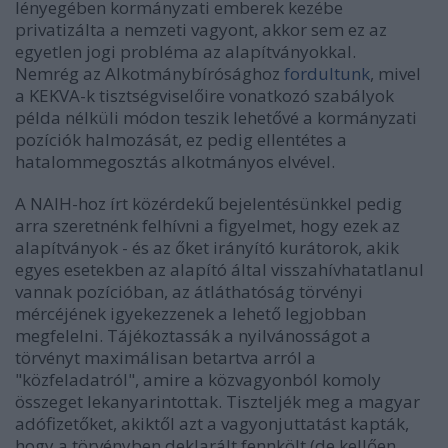
lényegében kormányzati emberek kezébe
privatizálta a nemzeti vagyont, akkor sem ez az
egyetlen jogi probléma az alapítványokkal.
Nemrég
az Alkotmánybírósághoz
fordultunk
, mivel
a KEKVA-k tisztségviselőire vonatkozó szabályok
példa nélküli módon teszik lehetővé a kormányzati
pozíciók halmozását, ez pedig ellentétes a
hatalommegosztás alkotmányos elvével.
A NAIH-hoz írt közérdekű bejelentésünkkel pedig
arra szeretnénk felhívni a figyelmet, hogy ezek az
alapítványok - és az őket irányító kurátorok, akik
egyes esetekben az alapító által visszahívhatatlanul
vannak pozícióban, az átláthatóság törvényi
mércéjének igyekezzenek a lehető legjobban
megfelelni.
Tájékoztassák a nyilvánosságot a
törvényt maximálisan betartva arról a
"közfeladatról", amire a közvagyonból komoly
összeget lekanyarintottak. Tiszteljék meg a magyar
adófizetőket,
akiktől azt a vagyonjuttatást kapták,
hogy a törvényben deklarált fennkölt (de kellően