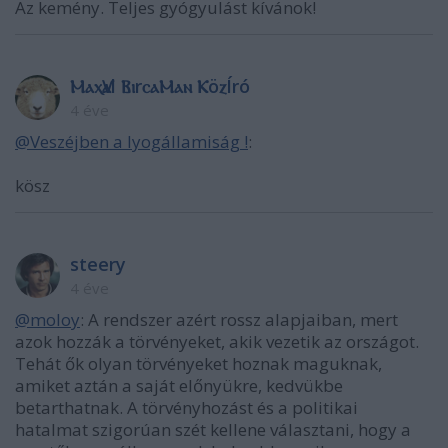
Az kemény. Teljes gyógyulást kívánok!
ⲘⲁⲭѴⲁl ⲂⲓrⲥⲁⲘⲁⲛ ⲔöⲍÍró
4 éve
@Veszéjben a lyogállamiság !
:
kösz
steery
4 éve
@moloy
: A rendszer azért rossz alapjaiban, mert
azok hozzák a törvényeket, akik vezetik az országot.
Tehát ők olyan törvényeket hoznak maguknak,
amiket aztán a saját előnyükre, kedvükbe
betarthatnak. A törvényhozást és a politikai
hatalmat szigorúan szét kellene választani, hogy a