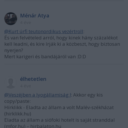
Ménár Atya
4 éve
@Kurt úrfi teutonordikus vezértroll
:
És van felvételed arról, hogy kinek hány százalékot
kell leadni, és kire írják ki a közbeszt, hogy biztosan
nyerjen?
Mert karigeri és bandájáról van :D:D
élhetetlen
4 éve
@Veszéjben a lyogállamiság !
: Akkor egy kis
copy/paste:
Hírklikk - Eladta az állam a volt Malév-székházat
(hirklikk.hu)
Eladta az állam a siófoki hotelt is saját stranddal
(mfor.hu) – hirbalaton.hu