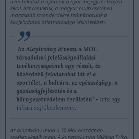
nem találtuk a nyomait a nyári bejegyzés tényén
kívül. Azt reméltük, a magyar multi esetében
magasabb sztenderdekre számíthatunk a
közfeladatok átláthatósága tekintetében.
"Az Alapítvány átveszi a MOL
társadalmi felelősségvállalási
tevékenységeinek egy részét, és
közérdekű feladatokat lát el a
sportélet, a kultúra, az egészségügy, a
gazdaságfejlesztés és a
környezetvédelem területén" -
írta egy
júliusi sajtóközlemény
.
Az alapítvány mind a 30 Mol-országban
tevékenykedik majd. A kuratóriumba Miklósa Erika,