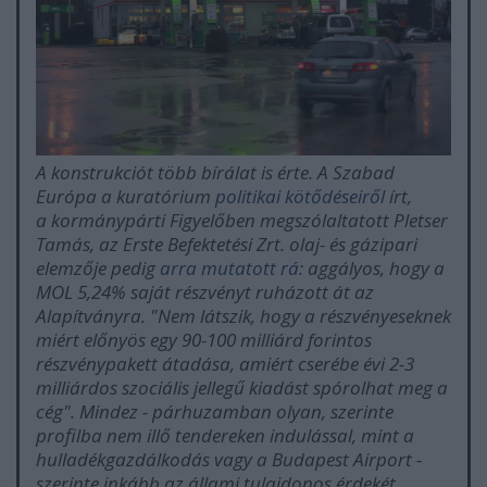
A konstrukciót több bírálat is érte. A Szabad
Európa a kuratórium
politikai kötődéseiről
írt,
a kormánypárti Figyelőben megszólaltatott Pletser
Tamás, az Erste Befektetési Zrt. olaj- és gázipari
elemzője pedig
arra mutatott rá
: aggályos, hogy a
MOL 5,24% saját részvényt ruházott át az
Alapítványra. "Nem látszik, hogy a részvényeseknek
miért előnyös egy 90-100 milliárd forintos
részvénypakett átadása, amiért cserébe évi 2-3
milliárdos szociális jellegű kiadást spórolhat meg a
cég". Mindez - párhuzamban olyan, szerinte
profilba nem illő tendereken indulással, mint a
hulladékgazdálkodás vagy a Budapest Airport -
szerinte inkább az állami tulajdonos érdekét