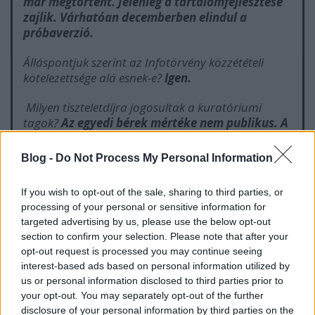
már megtörtént. Jelenleg a tartalomfejlesztése
zajlik. Várhatóan decemberben elindul a
próbaverzió.
Álláspontjuk szerint az Infotörvény közzétételi
kötelezettsége alá esnek-e?
Igen.
Milyen tiszteletdíjra jogosultak a kuratóriumi
tagok?
Az egyedi bérek mértéke nem publikus. A
vonatkozó jogszabályok szerint a bérek
össztömegét kell nyilvánosságra hozni. De
Blog -
Do Not Process My Personal Information
nekünk titkolni valónk nincs: a Kuratórium
tagjai a mindenkori minimálbér ötszörösét, a
If you wish to opt-out of the sale, sharing to third parties, or
Felügyelő Bizottság tagjai a mindenkori
processing of your personal or sensitive information for
minimálbér háromszorosát kapják
targeted advertising by us, please use the below opt-out
tiszteletdíjként havonta.
section to confirm your selection. Please note that after your
opt-out request is processed you may continue seeing
Van-e az alapítványnak támogatási politikája? Ha
interest-based ads based on personal information utilized by
van, hogyan lehet megismerni?
us or personal information disclosed to third parties prior to
your opt-out. You may separately opt-out of the further
Természetesen van. Ez is nyilvános
disclosure of your personal information by third parties on the