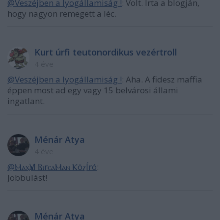
@Veszéjben a lyogállamiság !
: Volt. Írta a blogján,
hogy nagyon remegett a léc.
Kurt úrfi teutonordikus vezértroll
4 éve
@Veszéjben a lyogállamiság !
: Aha. A fidesz maffia
éppen most ad egy vagy 15 belvárosi állami
ingatlant.
Ménár Atya
4 éve
@ⲘⲁⲭѴⲁl ⲂⲓrⲥⲁⲘⲁⲛ ⲔöⲍÍró
:
Jobbulást!
Ménár Atya