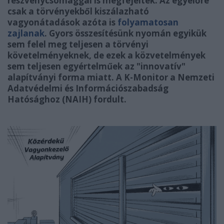
részvénycsomaggal is megfejeltek. Az egyelőre
csak a törvényekből kiszálazható
vagyonátadások azóta is
folyamatosan
zajlanak
. Gyors összesítésünk nyomán egyikük
sem felel meg teljesen a törvényi
követelményeknek, de ezek a közvetelmények
sem teljesen egyértelműek az "innovatív"
alapítványi forma miatt. A K-Monitor a Nemzeti
Adatvédelmi és Információszabadság
Hatósághoz (NAIH) fordult.