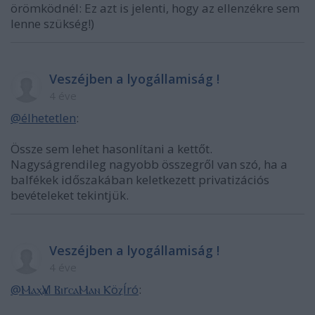
örömködnél: Ez azt is jelenti, hogy az ellenzékre sem
lenne szükség!)
Veszéjben a lyogállamiság !
4 éve
@élhetetlen
:
Össze sem lehet hasonlítani a kettőt.
Nagyságrendileg nagyobb összegről van szó, ha a
balfékek időszakában keletkezett privatizációs
bevételeket tekintjük.
Veszéjben a lyogállamiság !
4 éve
@ⲘⲁⲭѴⲁl ⲂⲓrⲥⲁⲘⲁⲛ ⲔöⲍÍró
: