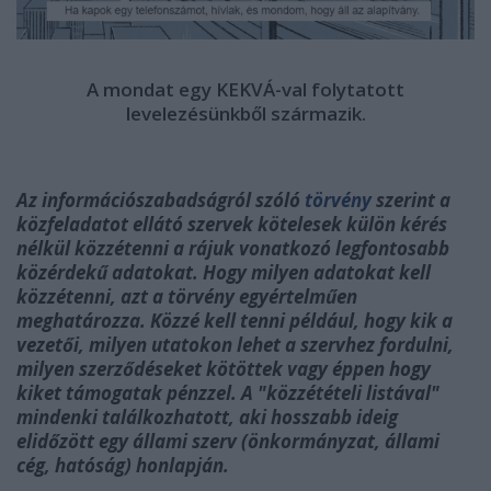
A mondat egy KEKVÁ-val folytatott
levelezésünkből származik.
Az információszabadságról szóló
törvény
szerint a
közfeladatot ellátó szervek kötelesek külön kérés
nélkül közzétenni a rájuk vonatkozó legfontosabb
közérdekű adatokat. Hogy milyen adatokat kell
közzétenni, azt a törvény egyértelműen
meghatározza. Közzé kell tenni például, hogy kik a
vezetői, milyen utatokon lehet a szervhez
fordulni,
milyen szerződéseket kötöttek vagy éppen hogy
kiket támogatak pénzzel. A "közzétételi listával"
mindenki találkozhatott, aki hosszabb ideig
elidőzött egy állami szerv (önkormányzat, állami
cég, hatóság) honlapján.