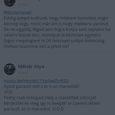
4 éve
@birkamenet
:
Eddig annyit tudtunk, hogy hibbant homokos migri
köcsög vagy, most már azt is hogy mekkora paraszt.
De ne aggódj, téged sem fog a kutya sem sajnálni ha
valami bajod lesz, mondjuk te biztosan egyedül
fogsz megdögleni te DK felszopó suttyó kisköcsög.
Oviban Szalonna volt a jeled mi?
Ménár Atya
4 éve
youtu.be/mymvU1Yydvw?t=610
Apád paraszt volt s te is az maradtál!
:D:D
Pedig csak ömagad,meg a családfád sztoriját
kérdezték és még így is beégtél te szerencsétlen
paraszt, az is maradtál :D:D:D