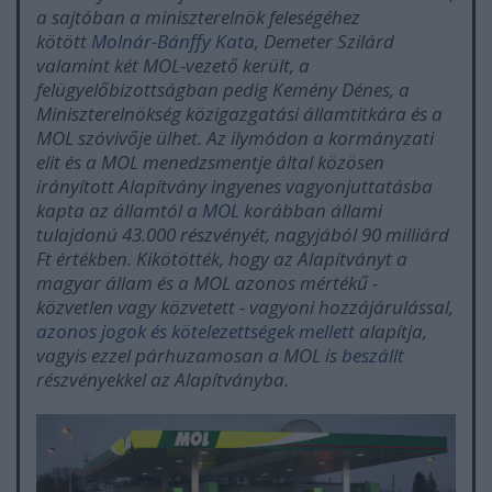
a sajtóban a miniszterelnök feleségéhez
kötött
Molnár-Bánffy Kata
, Demeter Szilárd
valamint két MOL-vezető került, a
felügyelőbizottságban pedig Kemény Dénes, a
Miniszterelnökség közigazgatási államtitkára és a
MOL szóvivője ülhet. Az ilymódon a kormányzati
elit és a MOL menedzsmentje által közösen
irányított Alapítvány ingyenes vagyonjuttatásba
kapta az államtól a
MOL
korábban állami
tulajdonú 43.000 részvényét, nagyjából 90 milliárd
Ft értékben. Kikötötték, hogy az Alapítványt a
magyar állam és a MOL azonos mértékű -
közvetlen vagy közvetett - vagyoni hozzájárulással,
azonos jogok és kötelezettségek mellett
alapítja,
vagyis ezzel párhuzamosan a MOL is
beszállt
részvényekkel az Alapítványba.