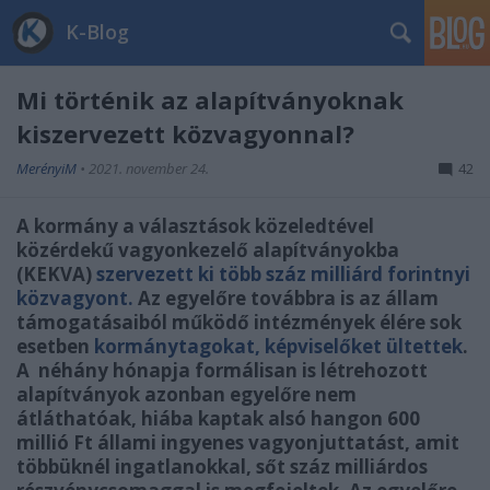
K-Blog
Mi történik az alapítványoknak
kiszervezett közvagyonnal?
MerényiM
•
2021. november 24.
42
A kormány a választások közeledtével
közérdekű vagyonkezelő alapítványokba
(KEKVA)
szervezett ki több száz milliárd forintnyi
közvagyont.
Az egyelőre továbbra is az állam
támogatásaiból működő intézmények élére sok
esetben
kormánytagokat, képviselőket ültettek
.
A néhány hónapja formálisan is létrehozott
alapítványok azonban egyelőre nem
átláthatóak, hiába kaptak alsó hangon 600
millió Ft állami ingyenes vagyonjuttatást, amit
többüknél ingatlanokkal, sőt száz milliárdos