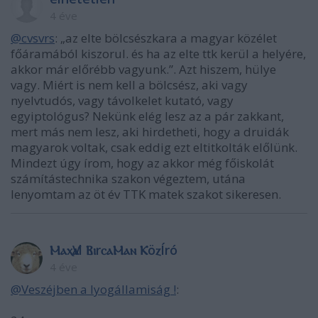
4 éve
@cvsvrs
: „az elte bölcsészkara a magyar közélet
főáramából kiszorul. és ha az elte ttk kerül a helyére,
akkor már előrébb vagyunk.”. Azt hiszem, hülye
vagy. Miért is nem kell a bölcsész, aki vagy
nyelvtudós, vagy távolkelet kutató, vagy
egyiptológus? Nekünk elég lesz az a pár zakkant,
mert más nem lesz, aki hirdetheti, hogy a druidák
magyarok voltak, csak eddig ezt eltitkolták előlünk.
Mindezt úgy írom, hogy az akkor még főiskolát
számítástechnika szakon végeztem, utána
lenyomtam az öt év TTK matek szakot sikeresen.
ⲘⲁⲭѴⲁl ⲂⲓrⲥⲁⲘⲁⲛ ⲔöⲍÍró
4 éve
@Veszéjben a lyogállamiság !
: