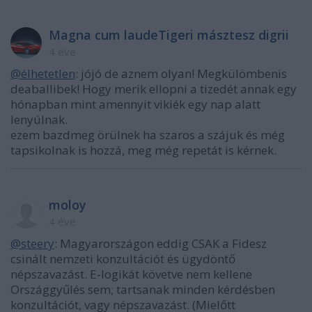
Magna cum laudeTigeri másztesz digrii
4 éve
@élhetetlen
: jójó de aznem olyan! Megkülömbenis
deaballibek! Hogy merik ellopni a tizedét annak egy
hónapban mint amennyit vikiék egy nap alatt
lenyúlnak.
ezem bazdmeg örülnek ha szaros a szájuk és még
tapsikolnak is hozzá, meg még repetát is kérnek.
moloy
4 éve
@steery
: Magyarországon eddig CSAK a Fidesz
csinált nemzeti konzultációt és ügydöntő
népszavazást. E-logikát követve nem kellene
Országgyűlés sem; tartsanak minden kérdésben
konzultációt, vagy népszavazást. (Mielőtt