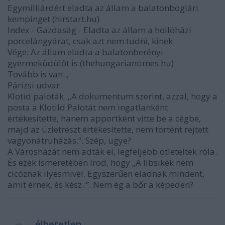
Egymilliárdért eladta az állam a balatonboglári
kempinget (hirstart.hu)
Index - Gazdaság - Eladta az állam a hollóházi
porcelángyárat, csak azt nem tudni, kinek
Vége: Az állam eladta a balatonberényi
gyermeküdülőt is (thehungariantimes.hu)
Tovább is van..,
Párizsi udvar.
Klotid paloták. „A dokumentum szerint, azzal, hogy a
posta a Klotild Palotát nem ingatlanként
értékesítette, hanem apportként vitte be a cégbe,
majd az üzletrészt értékesítette, nem történt rejtett
vagyonátruházás.”. Szép, ugye?
A Városházát nem adták el, legfeljebb ötleteltek róla.
És ezek ismeretében írod, hogy „A libsikék nem
cicóznak ilyesmivel. Egyszerűen eladnak mindent,
amit érnek, és kész.:”. Nem ég a bőr a képeden?
élhetetlen