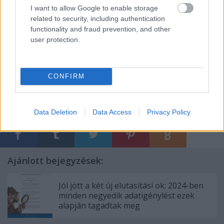
fontosnak tartod, amit csinálunk,
I want to allow Google to enable storage
related to security, including authentication
támogasd
a K-Monitort
rendszeres
functionality and fraud prevention, and other
vagy eseti adományoddal!
user protection.
CONFIRM
Címkék:
adatigénylés
NAIH
kekva
Data Deletion
Data Access
Privacy Policy
Ajánlott bejegyzések:
Jól jött a két új elutasítási ok: 2024-ben
minden negyedik adatigénylést ezek
alapján tagadtak meg