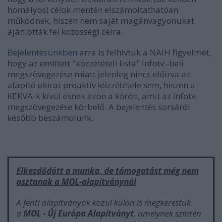
homályos) célok mentén elszámoltathatóan
működnek, hiszen nem saját magánvagyonukat
ajánlották fel közösségi célra.
Bejelentésünkben
arra is felhívtuk a NAIH figyelmét,
hogy az említett "közzétételi lista" Infotv.-beli
megszövegezése miatt jelenleg nincs előírva az
alapító okirat proaktív közzététele sem, hiszen a
KEKVA-k kívül esnek azon a körön, amit az Infotv.
megszövegezése körbelő. A bejelentés
sorsáról
később beszámolunk.
Elkezdődött a munka, de támogatást még nem
osztanak a MOL-alapítványnál
A fenti alapítványok közül külön is megkerestük
a
MOL - Új Európa Alapítványt
, amelynek szintén