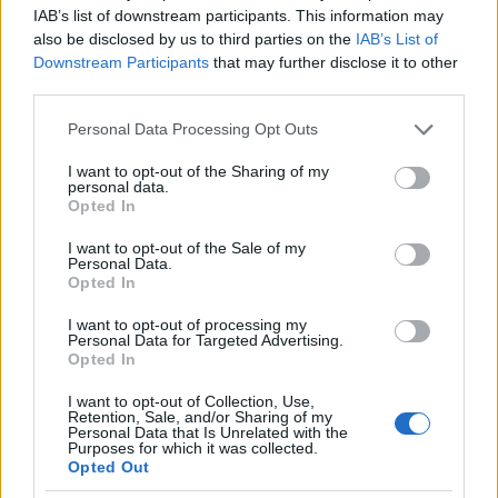
dokumentum lesz, amint elfogadja a
IAB’s list of downstream participants. This information may
kuratórium. Decemberben várható, hogy
also be disclosed by us to third parties on the
IAB’s List of
pubikáljuk.
Downstream Participants
that may further disclose it to other
third parties.
A
MOL Alapítvány
támogatási programjait viszik-e
Please note that this website/app uses one or more Google
tovább, vagy azzal párhuzamosan új
Personal Data Processing Opt Outs
services and may gather and store information including but
programokat indítanak?
Is-is. Tovább visszük
not limited to your visit or usage behaviour. You may click to
I want to opt-out of the Sharing of my
a már 15 éve sikeresen és eredményesen
personal data.
grant or deny consent to Google and its third-party tags to
működő MOL Alapítvány programjait
Opted In
use your data for below specified purposes in below Google
(tehetségtámogató, gyermekgyógyító, helyi
consent section.
I want to opt-out of the Sale of my
közösségeket támogató programok). Ezeken
Personal Data.
felül lesz több új kezdeményezése az
Opted In
Alapítványnak. Ezekről – a döntéseket követően
– tájékoztatjuk majd a közvéleményt.
I want to opt-out of processing my
Personal Data for Targeted Advertising.
Opted In
Tartalmazott-e a Magyar Állam vagyonjuttatás
valamely feltételt a felhasználás célját tekintve?
I want to opt-out of Collection, Use,
Retention, Sale, and/or Sharing of my
Personal Data that Is Unrelated with the
Az Alapítvány céljait törvény szabályozza.
Purposes for which it was collected.
Opted Out
Mióta az alapítvány közérdekű vagyonkezelő