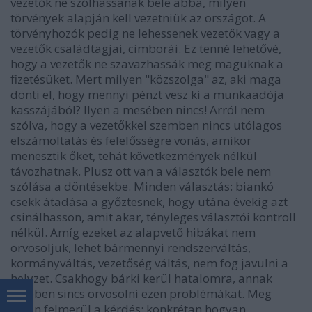
vezetők ne szólhassanak bele abba, milyen
törvények alapján kell vezetniük az országot. A
törvényhozók pedig ne lehessenek vezetők vagy a
vezetők családtagjai, cimborái. Ez tenné lehetővé,
hogy a vezetők ne szavazhassák meg maguknak a
fizetésüket. Mert milyen "közszolga" az, aki maga
dönti el, hogy mennyi pénzt vesz ki a munkaadója
kasszájából? Ilyen a mesében nincs! Arról nem
szólva, hogy a vezetőkkel szemben nincs utólagos
elszámoltatás és felelősségre vonás, amikor
menesztik őket, tehát következmények nélkül
távozhatnak. Plusz ott van a választók bele nem
szólása a döntésekbe. Minden választás: biankó
csekk átadása a győztesnek, hogy utána évekig azt
csinálhasson, amit akar, tényleges választói kontroll
nélkül. Amíg ezeket az alapvető hibákat nem
orvosoljuk, lehet bármennyi rendszerváltás,
kormányváltás, vezetőség váltás, nem fog javulni a
helyzet. Csakhogy bárki kerül hatalomra, annak
eszében sincs orvosolni ezen problémákat. Meg
aztán felmerül a kérdés: konkrétan hogyan