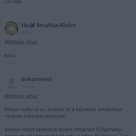
24 nap.
ⲘⲁⲭѴⲁl ⲂⲓrⲥⲁⲘⲁⲛ ⲔöⲍÍró
4 éve
@Ménár Atya
:
kösz
birkamenet
4 éve
@Ménár Atya
:
Milyen szép is az, amikor te a kőalkesz orbánbuzi
nevezel másokat buzinak.
Anikor majd tavasszal bukik orbánod Fütyimatyi,
akkor majd váltanod kell egy új nőre. Ki lesz az, Tóni,