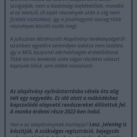
szolgálják, nem a kisebbségi befektetőkét, mondta
el az elemző. (A saját részvények után a cég
nem
fizetett osztalékot
, így a jóváhagyott összeg több
részvényes között oszlik meg).
A júliusban létrehozott Alapítvány tevékenységéről
azonban egyelőre semmilyen adatot nem találtni,
így a MOL központi elérhetőségén érdeklődtünk.
Több körös levelezés után végül részletes választ
kaptunk tőlük, ami alább olvasható:
Az alapítvány nyilvántartásba vétele óta alig
telt egy negyedév. Ez idő alatt a működéshez
kapcsolódó alapvető rendszereket állítottuk fel.
A munka érdemi része 2022-ben indul.
Van-e az alapítványnak honlapja?
Lesz. Jelenleg is
készítjük. A szükséges regisztráció, bejegyzés