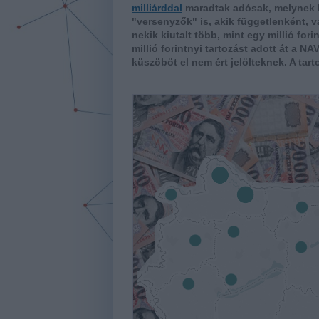
milliárddal
maradtak adósak, melynek b
"versenyzők" is, akik függetlenként, v
nekik kiutalt több, mint egy millió for
millió forintnyi tartozást adott át a N
küszöböt el nem ért jelölteknek. A tart