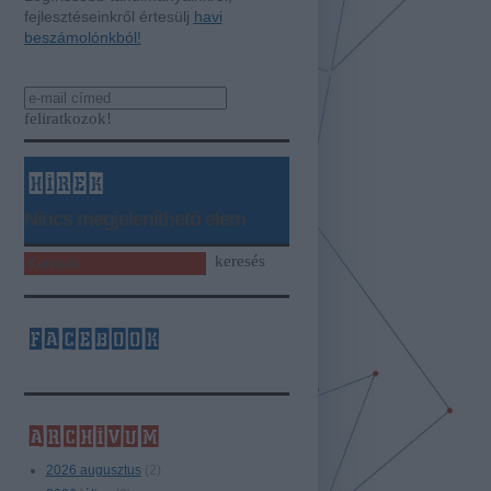
fejlesztéseinkről értesülj
havi
beszámolónkból!
hírek
Nincs megjeleníthető elem
facebook
archívum
2026 augusztus
(
2
)