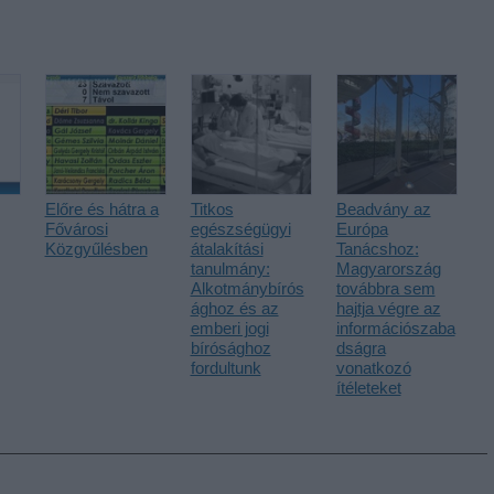
Előre és hátra a
Titkos
Beadvány az
Fővárosi
egészségügyi
Európa
Közgyűlésben
átalakítási
Tanácshoz:
tanulmány:
Magyarország
Alkotmánybírós
továbbra sem
ághoz és az
hajtja végre az
emberi jogi
információszaba
bírósághoz
dságra
fordultunk
vonatkozó
ítéleteket