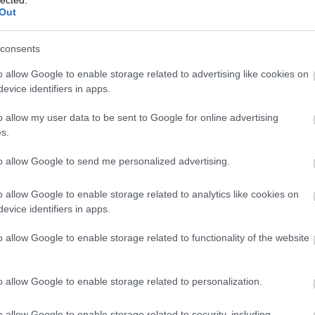
atért cserébe. Tián 2017-ben a
"CEU-s vircsaft"
elleni tüntetés
Out
et. Rokonok is felbukkannak a listán, egymás ellenében indulva:
záján Csurárék
is "párosban" próbálkoztak. Közel egymilliós
lítani képtelen, befuccsolt
revolverpárt
, a Lendülettel jelöltjeként
consents
tt 449 szavazatot!) Jakics Mónika, aki sajtóhírek szerint korábban
A "magas" szavazatszám miatt feltételezhető, hogy esetében valódi
o allow Google to enable storage related to advertising like cookies on
vel a 2% elérésére bazírozott. Budakeszin Kósa Sándor a Demokrata
evice identifiers in apps.
lliós adósságot - őt korábban egy
népszavazás-ellehetetlenítő
a közvélemény. 2014 után próbálkozott újra Kaposváron Nagy Nándor
o allow my user data to be sent to Google for online advertising
inanszírozási ügyéről anno az
Átlátszó is írt.
Mivel nem kizárható,
s.
y szakadt a nyakukba az adósság, amennyiben a listán szereplő
leményt juttat el hozzánk, annak helyt adunk.
to allow Google to send me personalized advertising.
emben keletkezett, a NAV-nak átadott követelések
(2018.10.19)
:
o allow Google to enable storage related to analytics like cookies on
evice identifiers in apps.
o allow Google to enable storage related to functionality of the website
o allow Google to enable storage related to personalization.
o allow Google to enable storage related to security, including