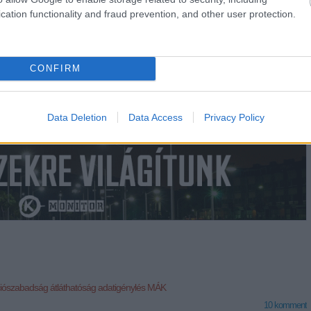
cation functionality and fraud prevention, and other user protection.
et, hogy legyen, aki kiabál, ha valaki meglépne a közpénzzel!
CONFIRM
Data Deletion
Data Access
Privacy Policy
ciószabadság
átláthatóság
adatigénylés
MÁK
10
komment