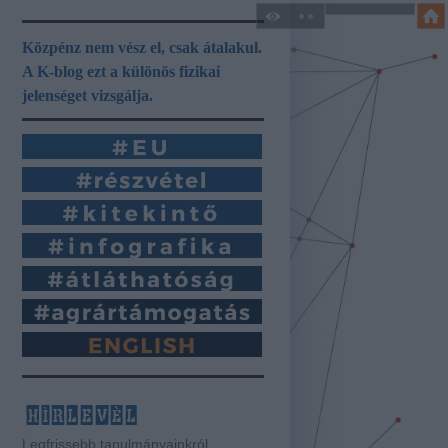
Közpénz nem vész el, csak átalakul.
A K-blog ezt a különös fizikai
jelenséget vizsgálja.
hírlevél
Legfrissebb tanulmányainkról,