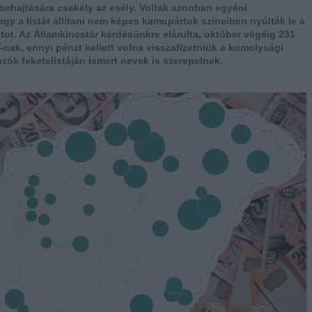
ehajtására csekély az esély. Voltak azonban egyéni
agy a listát állítani nem képes kamupártok színeiben nyúlták le a
intot. Az Államkincstár kérdésünkre elárulta, október végéig 231
AV-nak, ennyi pénzt kellett volna visszafizetniük a komolysági
ozók feketelistáján ismert nevek is szerepelnek.