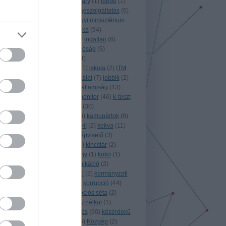
(
1
)
horvátország
(
1
)
Hungary
(
1
)
idege
(
1
)
idegenforgalom
(
5
)
igazságszolgáltatás
(
6
)
igazságtétel
(
2
)
igazságügyi minisztérium
(
1
)
ígyszültem
(
6
)
infografika
(
94
)
információszabadság
(
83
)
ingatlan
(
6
)
integritás
(
2
)
integritás hatóság
(
5
)
international
(
3
)
internet
(
4
)
internetpenetráció
(
1
)
IPI
(
1
)
iskola
(
2
)
ITM
(
1
)
izland
(
3
)
játék
(
3
)
javaslat
(
7
)
jobbik
(
2
)
jog
(
2
)
jogalkotás
(
58
)
jogállamiság
(
13
)
jogász
(
2
)
jordánia
(
1
)
k-monitor
(
46
)
k-teszt
(
4
)
kalifornia
(
1
)
kampány
(
30
)
kampányfinanszírozás
(
53
)
kamupártok
(
8
)
kdnp
(
1
)
kegyelem
(
1
)
KEHI
(
2
)
kekva
(
11
)
kemcs
(
5
)
kenőpénz
(
1
)
képviselő
(
3
)
képzés
(
1
)
kerényi imre
(
1
)
kincstár
(
2
)
királyság
(
2
)
kitiltási botrány
(
1
)
kökö
(
1
)
költségvetés
(
20
)
kommunikáció
(
2
)
koncesszió
(
2
)
konzultáció
(
3
)
kormányzati
adatok
(
6
)
koronavírus
(
9
)
korrupció
(
44
)
korrupciófigyelő
(
7
)
korrupciós séta
(
2
)
koszovó
(
1
)
következmény nélkül
(
1
)
közadatok
(
5
)
közbeszerzés
(
60
)
közérdekű
(
5
)
közérdekű bejelentő
(
6
)
Közgép
(
2
)