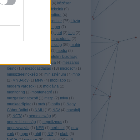
közgép
(
10
)
közigazgatás
(
4
)
közösen
monitorozunk!
(
8
)
közösértékeink
(
9
)
közpénz
(
43
)
külföld
(
63
)
kultúra
(
4
)
külügyminisztérium
(
4
)
k monitor
(
75
)
Lázár
János
(
5
)
légifotó
(
1
)
leisztinger
(
7
)
lengyelország
(
7
)
libéria
(
1
)
liget
(
2
)
lmp
(
2
)
lobb
(
1
)
lobbi
(
9
)
luxus
(
1
)
macedónia
(
2
)
magánszektor
(
2
)
magyarország
(
89
)
mahir
(
2
)
MÁK
(
6
)
máv
(
3
)
mbvk
(
1
)
media
(
2
)
média
(
10
)
meetup
(
3
)
mentelmi bizottság
(
1
)
mesterséges intelligencia
(
4
)
mészáros
lőrinc
(
13
)
mezőgazdaság
(
13
)
microsoft
(
1
)
miniszterelnökség
(
4
)
minisztérium
(
7
)
mnb
(
2
)
MNB-ügy
(
1
)
MNV
(
4
)
mobilapp
(
3
)
modern városok
(
10
)
moldávia
(
2
)
monitoring
(
2
)
montenegró
(
1
)
mozgaskorlatozott
(
1
)
mszp
(
2
)
mtva
(
1
)
munkaerőpiac
(
1
)
mvh
(
2
)
naffa
(
1
)
Nagy
Gábor Bálint
(
1
)
NAIH
(
18
)
NAV
(
4
)
navalnij
(
3
)
NCTA
(
3
)
németország
(
6
)
nemzetbiztonság
(
1
)
nepotizmus
(
1
)
népszavazás
(
1
)
NER
(
1
)
nerhotel
(
9
)
new
york
(
1
)
ngm
(
1
)
nhit
(
1
)
NIF
(
1
)
nkoh
(
6
)
NVVH
(
1
)
nyerges
(
6
)
nyílt adat
(
4
)
nyílt