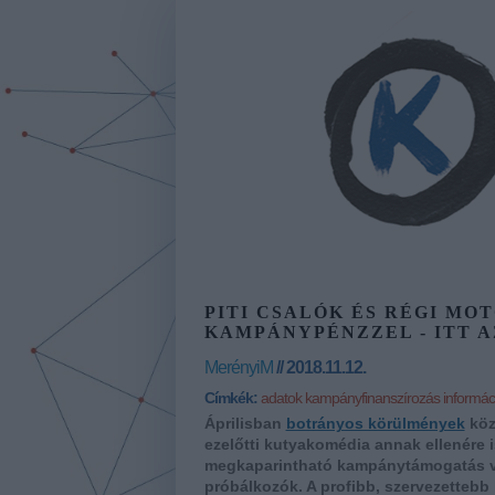
PITI CSALÓK ÉS RÉGI MO
KAMPÁNYPÉNZZEL - ITT A
MerényiM
// 2018.11.12.
Címkék:
adatok
kampányfinanszírozás
informá
Áprilisban
botrányos körülmények
közö
ezelőtti kutyakomédia annak ellenére 
megkaparintható kampánytámogatás von
próbálkozók. A profibb, szervezettebb 