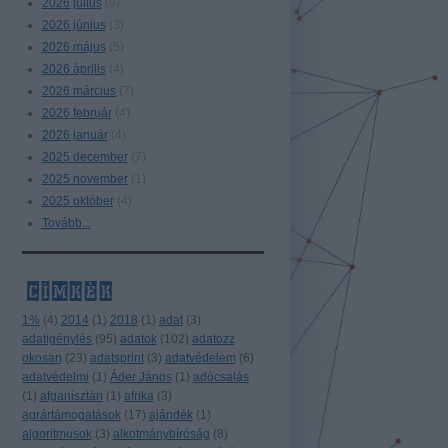
2026 július
(
9
)
2026 június
(
3
)
2026 május
(
5
)
2026 április
(
4
)
2026 március
(
7
)
2026 február
(
4
)
2026 január
(
4
)
2025 december
(
7
)
2025 november
(
1
)
2025 október
(
4
)
Tovább
...
címkék
1%
(
4
)
2014
(
1
)
2018
(
1
)
adat
(
3
)
adatigénylés
(
95
)
adatok
(
102
)
adatozz
okosan
(
23
)
adatsprint
(
3
)
adatvédelem
(
6
)
adatvédelmi
(
1
)
Áder János
(
1
)
adócsalás
(
1
)
afganisztán
(
1
)
afrika
(
3
)
agrártámogatások
(
17
)
ajándék
(
1
)
algoritmusok
(
3
)
alkotmánybíróság
(
8
)