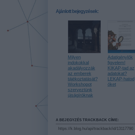
Ajánlott bejegyzések:
Milyen
Adatigénylők
indokokkal
figyelem!
akadályozzák
KIKAP-tad az
az emberek
adatokat?
tájékoztatását?
LEKAP-hatod
Workshopot
őket
szerveztünk
újságíróknak
A BEJEGYZÉS TRACKBACK CÍME:
https://k.blog.hu/api/trackback/id/13117790