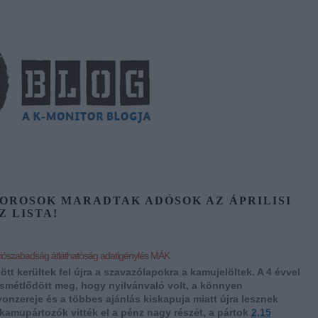
TOROSOK MARADTAK ADÓSOK AZ ÁPRILISI
Z LISTA!
ciószabadság
átláthatóság
adatigénylés
MÁK
tt kerültek fel újra a szavazólapokra a kamujelöltek. A 4 évvel
ismétlődött meg, hogy nyilvánvaló volt, a könnyen
zereje és a többes ajánlás kiskapuja miatt újra lesznek
kamupártozók vitték el a pénz nagy részét, a pártok
2,15