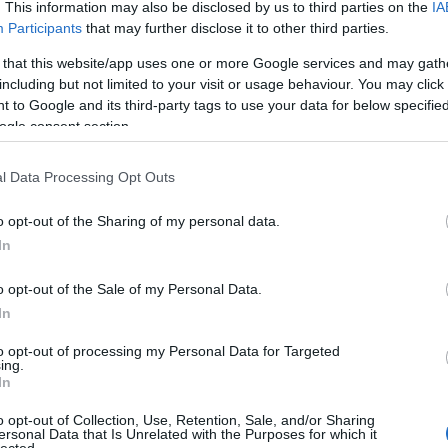
. This information may also be disclosed by us to third parties on the
IA
t másra íratva) próbálják kibekkelni a pénz adók módjára történő
Participants
that may further disclose it to other third parties.
nekik van 2 millió feletti tartozása), akik vélhetően a
l a támogatással
, így az igénybe vett összeg kétszeresét kell
 that this website/app uses one or more Google services and may gath
k az elszámolását a Kincstár részben vagy egészben nem fogadta el,
including but not limited to your visit or usage behaviour. You may click 
r által küldött listában a jóval 2% felett végző Németh Zsolt és Póczik
 to Google and its third-party tags to use your data for below specifi
et nem adott meg, rákérdeztünk, hogy valóban a két "nagypárti"
ogle consent section.
nt 1 millió Ft alatti. Akik ugyan elszámoltak, de nem érték el a 2%-ot
gótarjánban Fényes Józsefné az Egyenlőség Roma Párt színeiben),
t
visszaléptek
, azoknak a támogatás összegét kell visszafizetniük (1
l Data Processing Opt Outs
o opt-out of the Sharing of my personal data.
In
tor aktája a bizniszpártokról (112 cikk)
o opt-out of the Sale of my Personal Data.
In
to opt-out of processing my Personal Data for Targeted
ing.
mély is szerepel, aki már korábban is eljátszotta a kamupártosdit,
In
időszakban
őrizetbe is került,
mentelmi jogát felfüggesztették, ennek
össze. A már említett, ex-jobbikos Bertha Szilvia élettársaként emlegetett
o opt-out of Collection, Use, Retention, Sale, and/or Sharing
ersonal Data that Is Unrelated with the Purposes for which it
ott, a korábban a Jobbik holdudvarában
serénykedő
politikus(?) 1,8
lected.