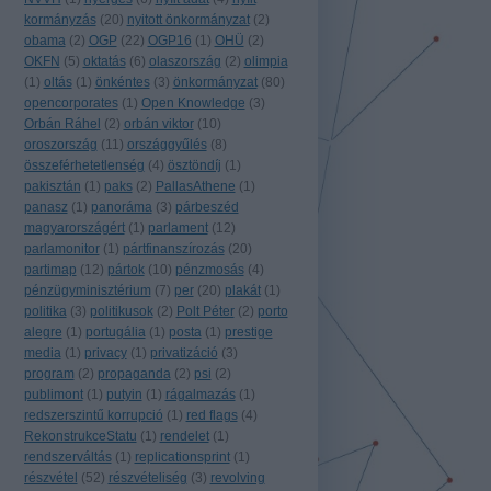
kormányzás
(
20
)
nyitott önkormányzat
(
2
)
obama
(
2
)
OGP
(
22
)
OGP16
(
1
)
OHÜ
(
2
)
OKFN
(
5
)
oktatás
(
6
)
olaszország
(
2
)
olimpia
(
1
)
oltás
(
1
)
önkéntes
(
3
)
önkormányzat
(
80
)
opencorporates
(
1
)
Open Knowledge
(
3
)
Orbán Ráhel
(
2
)
orbán viktor
(
10
)
oroszország
(
11
)
országgyűlés
(
8
)
összeférhetetlenség
(
4
)
ösztöndíj
(
1
)
pakisztán
(
1
)
paks
(
2
)
PallasAthene
(
1
)
panasz
(
1
)
panoráma
(
3
)
párbeszéd
magyarországért
(
1
)
parlament
(
12
)
parlamonitor
(
1
)
pártfinanszírozás
(
20
)
partimap
(
12
)
pártok
(
10
)
pénzmosás
(
4
)
pénzügyminisztérium
(
7
)
per
(
20
)
plakát
(
1
)
politika
(
3
)
politikusok
(
2
)
Polt Péter
(
2
)
porto
alegre
(
1
)
portugália
(
1
)
posta
(
1
)
prestige
media
(
1
)
privacy
(
1
)
privatizáció
(
3
)
program
(
2
)
propaganda
(
2
)
psi
(
2
)
publimont
(
1
)
putyin
(
1
)
rágalmazás
(
1
)
redszerszintű korrupció
(
1
)
red flags
(
4
)
RekonstrukceStatu
(
1
)
rendelet
(
1
)
rendszerváltás
(
1
)
replicationsprint
(
1
)
részvétel
(
52
)
részvételiség
(
3
)
revolving