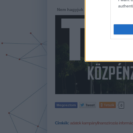
authenti
Nem hagyjuk annyiban! Támogass mink
Tetszik
0
Címkék:
adatok
kampányfinanszírozás
informá