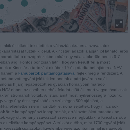
, akik üzletként tekintettek a választásokra és a szavazatok
rintását tűzték ki célul. A kincstári adatok alapján jól látható, erős
 elmaradottabb országrészekben akár egy választókerületben is 6-7
osban alig. Fontos pontosan látni,
hogyan került fel a most
iknek a Kincstár a tartozást október 19-éig átadta behajtásra a NAV-
t, hanem a
kamupártok párttámogatásával
fejték meg a rendszert. A
etoborzott egyéni jelöltek lemondtak a párt javára a saját
zámolás híján) lepapírozott és gyakran homályban maradó
ó NAV ebben az esetben nehéz feladat előtt áll, mert vagyonával csak
yakran strómanok voltak. A listán, amit most nyilvánosságra hozunk,
így vagy úgy összegyűjtötték a szükséges 500 ajánlást, a
kal ellentétben nem mondtak le, noha sejtették, hogy nincs sok
zöböt
. A kampánypénzt lepapírozták, arról számlákat mutattak be,
ptek vagy ott néhány szavazatot szerezve megbuktak, a Kincstárnak a
az elköltött kampánypénzt. A trükköt a több, mint 1700 egyéni jelölt
n keresztüli csalásokat figyelembe véve azonban ennél is nagyobb