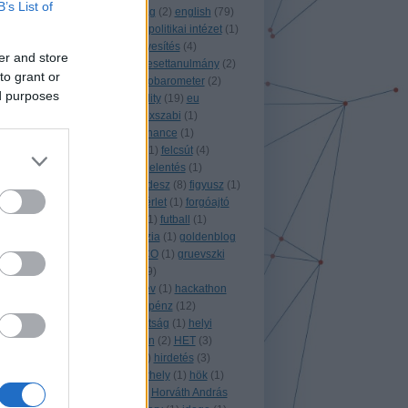
B’s List of
elnökség
(
1
)
energiaválság
(
2
)
english
(
79
)
ensz
(
2
)
eötvös károly közpolitikai intézet
(
1
)
építőipar
(
10
)
érdekérvényesítés
(
4
)
er and store
erzsébet
(
2
)
esemény
(
4
)
esettanulmány
(
2
)
to grant or
észtország
(
1
)
eu
(
83
)
eurobarometer
(
2
)
ed purposes
európai
(
3
)
EU conditionality
(
19
)
eu
elnökség
(
1
)
évvégi
(
13
)
exszabi
(
1
)
ezaminimum
(
28
)
e governance
(
1
)
facebook
(
2
)
fehér könyv
(
1
)
felcsút
(
4
)
felejtéshez való jog
(
1
)
feljelentés
(
1
)
felülbírálati indítvány
(
8
)
fidesz
(
8
)
figyusz
(
1
)
fizetések
(
1
)
flier
(
3
)
földbérlet
(
1
)
forgóajtó
(
1
)
fotó
(
1
)
franciaország
(
1
)
futball
(
1
)
garancsi istván
(
1
)
geodézia
(
1
)
goldenblog
(
1
)
görögország
(
2
)
GRECO
(
1
)
gruevszki
(
1
)
Grúzia
(
3
)
gyakornok
(
9
)
gyógyszergyártás
(
2
)
gysev
(
1
)
hackathon
(
5
)
hacks hackers
(
1
)
hálapénz
(
12
)
hamburg
(
2
)
helsinki bizottság
(
1
)
helyi
demokrácia a gyakorlatban
(
2
)
HET
(
3
)
heves
(
1
)
hillary clinton
(
1
)
hirdetés
(
3
)
hírlevél
(
2
)
hódmezővásárhely
(
1
)
hök
(
1
)
honlap
(
1
)
honvédelmi
(
3
)
Horváth András