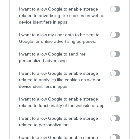
érvényes ebben az esetben is, kivéve, ha zárt ülésről
I want to allow Google to enable storage
van szó. De ez Nagy-Britanniában is így megy, a zárt
related to advertising like cookies on web or
ülésről nem lehet tudósítani, viszont azt előre be kell
device identifiers in apps.
jelenteni, és csak megfelelő indokkal lehet csak
zárttá tenni egy ilyen, közügyeket érintő
I want to allow my user data to be sent to
megbeszélést.
Google for online advertising purposes.
*****
I want to allow Google to send me
personalized advertising.
A K-Monitor támogatja az önkormányzatok
átláthatóvá tételét,
I want to allow Google to enable storage
csatlakozzon az
Önkormányzati Minimum
related to analytics like cookies on web or
kezdeményezéshez,
device identifiers in apps.
és iratkozzon fel ehhez kapcsolódó hírlevelünkre
itt!
I want to allow Google to enable storage
related to functionality of the website or app.
I want to allow Google to enable storage
related to personalization.
I want to allow Google to enable storage