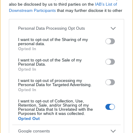
megszokták az önkormányzatban, hogy jön a Civil
also be disclosed by us to third parties on the
IAB’s List of
Kapocs, hogy egyszer még meg is várták a pár percet
Downstream Participants
that may further disclose it to other
késő felvételkészítőket. A lakosoknak is jó
third parties.
hozzáférést jelent az önkormányzati munkához a
Civil Kapocs videó és jegyzőkönyv archívuma, az
Please note that this website/app uses one or more Google
Personal Data Processing Opt Outs
services and may gather and store information including but
emberek, ha nem is nézik végig, de azért átpörgetik a
not limited to your visit or usage behaviour. You may click to
I want to opt-out of the Sharing of my
gyakran 1-2 óra hosszú felvételeket is, hogy
personal data.
grant or deny consent to Google and its third-party tags to
megnézzék az érdekesebb részeket. Egy ülést
Opted In
use your data for below specified purposes in below Google
általában 70-80 alkalommal néznek meg, a nagyobb
consent section.
érdeklődést vonzó helyi ügyeknél (ilyen volt például
I want to opt-out of the Sale of my
Personal Data.
a temető felszámolásának története) ennek
Opted In
többszörösére nőtt a nézettség.
I want to opt-out of processing my
Personal Data for Targeted Advertising.
A brit jogszabály megváltozása kapcsán
Opted In
megkérdeztük a Nemzeti Adatvédelmi és
Információszabadság hatóságot arról, hogy a
I want to opt-out of Collection, Use,
magyar törvények is lehetővé teszik-e azt, hogy az
Retention, Sale, and/or Sharing of my
Personal Data that Is Unrelated with the
interneten, közösségi médiában azonnal megossza
Purposes for which it was collected.
valaki, mi történik egy önkormányzati képviselői
Opted Out
vagy bizottsági ülésen. Azt
válaszolták
, hogy a
nyilvánosságra vonatkozó szabályozás ugyanúgy
Google consents