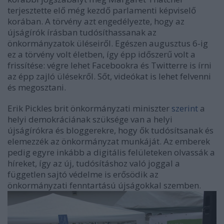
terjesztette elő még kezdő parlamenti képviselő
korában. A törvény azt engedélyezte, hogy az
újságírók írásban tudósíthassanak az
önkormányzatok üléseiről. Egészen augusztus 6-ig
ez a törvény volt életben, így épp időszerű volt a
frissítése: végre lehet Facebookra és Twitterre is írni
az épp zajló ülésekről. Sőt, videókat is lehet felvenni
és megosztani.
Erik Pickles brit önkormányzati miniszter
szerint
a
helyi demokráciának szüksége van a helyi
újságírókra és bloggerekre, hogy ők tudósítsanak és
elemezzék az önkormányzat munkáját. Az emberek
pedig egyre inkább a digitális felületeken olvassák a
híreket, így az új, tudósításhoz való joggal a
független sajtó védelme is erősödik az
önkormányzati fenntartású újságokkal szemben.