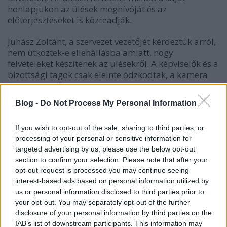
honlapjukon az ülések meghívóját és az
előterjesztéseket is közreadják.
Juhász Zoltánt, a szervezet vezetőjét kérdeztük arról,
nem ütköztek-e ellenállásba amiatt, hogy
felvételeket készítenek az ülésekről. A képviselők és a
bizottsági tagok csak eleinte ódzkodtak, a kamera
jelenléte később teljesen természetessé vált. Az
1990-ben érvénybe lépett önkormányzati törvény
Blog -
Do Not Process My Personal Information
világosan
leírja
, hogy a kép- és hangfelvétel
készítésének joga hozzátartozik a széleskörű
If you wish to opt-out of the sale, sharing to third parties, or
nyilvánosság megteremtéséhez. J
uhász szerint ma
processing of your personal or sensitive information for
már senki nem kérdőjelezi meg, hogy a
targeted advertising by us, please use the below opt-out
munkájuknak pozitív hatása van, és összességében
section to confirm your selection. Please note that after your
az önkormányzatban dolgozóknak is hasznos, mert
opt-out request is processed you may continue seeing
a felvételeket fel lehet használni például az
interest-based ads based on personal information utilized by
ellentmondások tisztázásánál.
us or personal information disclosed to third parties prior to
your opt-out. You may separately opt-out of the further
Alsónémedi egy körülbelül
ötezer
lakosú
disclosure of your personal information by third parties on the
nagyközség Pest megyében, itt már annyira
IAB’s list of downstream participants. This information may