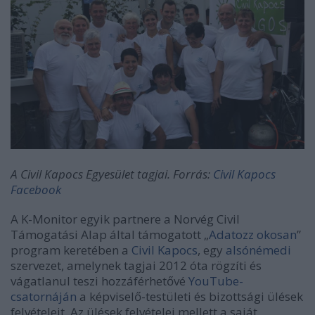
A Civil Kapocs Egyesület tagjai. Forrás:
Civil Kapocs
Facebook
A K-Monitor egyik partnere a Norvég Civil
Támogatási Alap által támogatott „
Adatozz okosan
”
program keretében a
Civil Kapocs
, egy
alsónémedi
szervezet, amelynek tagjai 2012 óta rögzíti és
vágatlanul teszi hozzáférhetővé
YouTube-
csatornáján
a képviselő-testületi és bizottsági ülések
felvételeit. Az ülések felvételei mellett a saját