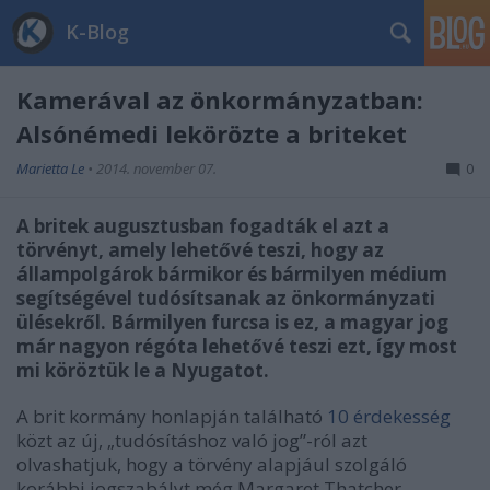
K-Blog
Kamerával az önkormányzatban:
Alsónémedi lekörözte a briteket
Marietta Le
•
2014. november 07.
0
A britek augusztusban fogadták el azt a
törvényt, amely lehetővé teszi, hogy az
állampolgárok bármikor és bármilyen médium
segítségével tudósítsanak az önkormányzati
ülésekről. Bármilyen furcsa is ez, a magyar jog
már nagyon régóta lehetővé teszi ezt, így most
mi köröztük le a Nyugatot.
A brit kormány honlapján található
10 érdekesség
közt az új, „tudósításhoz való jog”-ról azt
olvashatjuk, hogy a törvény alapjául szolgáló
korábbi jogszabályt még Margaret Thatcher