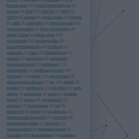
kormányzás
(
20
)
nyitott önkormányzat
(
2
)
obama
(
2
)
OGP
(
22
)
OGP16
(
1
)
OHÜ
(
2
)
OKFN
(
5
)
oktatás
(
6
)
olaszország
(
2
)
olimpia
(
1
)
oltás
(
1
)
önkéntes
(
3
)
önkormányzat
(
80
)
opencorporates
(
1
)
Open Knowledge
(
3
)
Orbán Ráhel
(
2
)
orbán viktor
(
10
)
oroszország
(
11
)
országgyűlés
(
8
)
összeférhetetlenség
(
4
)
ösztöndíj
(
1
)
pakisztán
(
1
)
paks
(
2
)
PallasAthene
(
1
)
panasz
(
1
)
panoráma
(
3
)
párbeszéd
magyarországért
(
1
)
parlament
(
12
)
parlamonitor
(
1
)
pártfinanszírozás
(
20
)
partimap
(
12
)
pártok
(
10
)
pénzmosás
(
4
)
pénzügyminisztérium
(
7
)
per
(
20
)
plakát
(
1
)
politika
(
3
)
politikusok
(
2
)
Polt Péter
(
2
)
porto
alegre
(
1
)
portugália
(
1
)
posta
(
1
)
prestige
media
(
1
)
privacy
(
1
)
privatizáció
(
3
)
program
(
2
)
propaganda
(
2
)
psi
(
2
)
publimont
(
1
)
putyin
(
1
)
rágalmazás
(
1
)
redszerszintű korrupció
(
1
)
red flags
(
4
)
RekonstrukceStatu
(
1
)
rendelet
(
1
)
rendszerváltás
(
1
)
replicationsprint
(
1
)
részvétel
(
52
)
részvételiség
(
3
)
revolving