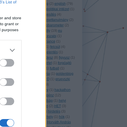
B’s List of
elnökség
(
1
)
energiaválság
(
2
)
english
(
79
)
ensz
(
2
)
eötvös károly közpolitikai intézet
(
1
)
építőipar
(
10
)
érdekérvényesítés
(
4
)
er and store
erzsébet
(
2
)
esemény
(
4
)
esettanulmány
(
2
)
to grant or
észtország
(
1
)
eu
(
83
)
eurobarometer
(
2
)
ed purposes
európai
(
3
)
EU conditionality
(
19
)
eu
elnökség
(
1
)
évvégi
(
13
)
exszabi
(
1
)
ezaminimum
(
28
)
e governance
(
1
)
facebook
(
2
)
fehér könyv
(
1
)
felcsút
(
4
)
felejtéshez való jog
(
1
)
feljelentés
(
1
)
felülbírálati indítvány
(
8
)
fidesz
(
8
)
figyusz
(
1
)
fizetések
(
1
)
flier
(
3
)
földbérlet
(
1
)
forgóajtó
(
1
)
fotó
(
1
)
franciaország
(
1
)
futball
(
1
)
garancsi istván
(
1
)
geodézia
(
1
)
goldenblog
(
1
)
görögország
(
2
)
GRECO
(
1
)
gruevszki
(
1
)
Grúzia
(
3
)
gyakornok
(
9
)
gyógyszergyártás
(
2
)
gysev
(
1
)
hackathon
(
5
)
hacks hackers
(
1
)
hálapénz
(
12
)
hamburg
(
2
)
helsinki bizottság
(
1
)
helyi
demokrácia a gyakorlatban
(
2
)
HET
(
3
)
heves
(
1
)
hillary clinton
(
1
)
hirdetés
(
3
)
hírlevél
(
2
)
hódmezővásárhely
(
1
)
hök
(
1
)
honlap
(
1
)
honvédelmi
(
3
)
Horváth András