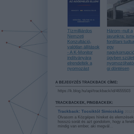
Tízmilliárdos
Három–null a
Nemzeti
javunkra: ism
Konzultáció,
fordítani tudt
valótlan állítások
egy
- A K-Monitor
nagykorrupci
indítványára
ügyben szület
elrendelték a
nyomozóható
nyomozást
gi döntésen
A BEJEGYZÉS TRACKBACK CÍME:
https://k.blog.hu/api/trackback/id/4655503
TRACKBACKEK, PINGBACKEK:
Trackback: Tocsiktól Simicskáig
2012.0
Olvasom a Közgépes híreket és elemzéseket
hosszú sorát és azt gondolom, hogy a fenéb
mindig van ember, aki megvál...