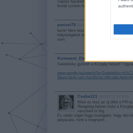
Sajnos hazánkban megvannak a narancs és 
authenti
brutál szinten fideszék, mint a szockók ann
panzer78
2012.07.13. 22:03:23
lavór! Nem lesz alvállalkozó, mert a közgé
hülyeségeket és nem igazán ismerik az épít
sem.
Komment_Elek
2012.07.13. 23:05:03
Swietelsky győzött a Közgép helyett? Ugyan
www.google.hu/search?q=Swietelsky+k%
8&aq=t&rls=org.mozilla:hu:official&client=fi
Csaba121
2012.07.13. 23:35:05
Most ez lesz az új ötlet a PR-ra
Rengeteg helyen indul a Közgép,
veszíteni is fog.
És orbán vígan fogja mutogatni, hogy lám-
pályázata, mint a megnyert...