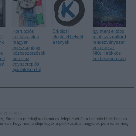
Korrupciós
Erkölcsi
Így ment el több
ét
kockázatok a
elégtétel helyett
mint százmilliárd
unk
magyar
a tények
rendezvényszer
egészségügyi
vezésre az
ós
közbeszerzések
NKoH trükkös
ett
ben – az
közbeszerzésén
sá
egyszereplős
ajánlatokon túl
7.13. 20:16:16
, Simicska (média)birodalmának felépítését és a hasonló hírek hosszú-
e van, hogy már jó ideje lopják a politikusok a magyarok pénzét, és még