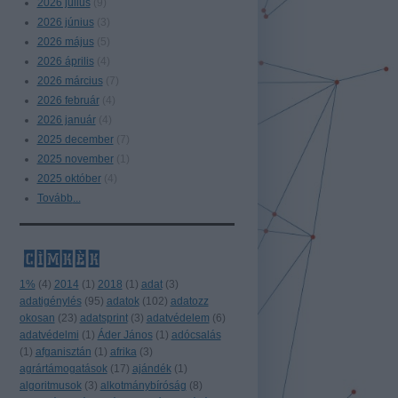
2026 július
(
9
)
2026 június
(
3
)
2026 május
(
5
)
2026 április
(
4
)
2026 március
(
7
)
2026 február
(
4
)
2026 január
(
4
)
2025 december
(
7
)
2025 november
(
1
)
2025 október
(
4
)
Tovább
...
címkék
1%
(
4
)
2014
(
1
)
2018
(
1
)
adat
(
3
)
adatigénylés
(
95
)
adatok
(
102
)
adatozz
okosan
(
23
)
adatsprint
(
3
)
adatvédelem
(
6
)
adatvédelmi
(
1
)
Áder János
(
1
)
adócsalás
(
1
)
afganisztán
(
1
)
afrika
(
3
)
agrártámogatások
(
17
)
ajándék
(
1
)
algoritmusok
(
3
)
alkotmánybíróság
(
8
)