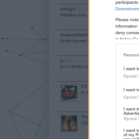
participants
Downstream 
röhögő
2012.07.13. 20:11:49
Valakiket ezért ki fognak rúgni.
Please note
information 
deny consent
chipanddale74
·
http://www.autosvilag.com
201
in below Go
Simán lesznek majd alvállalkozók 1.5 milliár
Persona
is
2012.07.13. 20:52:01
Ezt a döntést még megtámadják a Döntőbizot
I want t
Opted 
FILTOL
·
http://hulyekkimeljenek.bl
I want t
ez a HÍD-Építő a megyeri hidas 
Opted 
I want 
Advertis
The real McCoy
2012.07.13. 21:
Opted 
@Battlestar Galactica
: Stimmel
I want t
of my P
was col