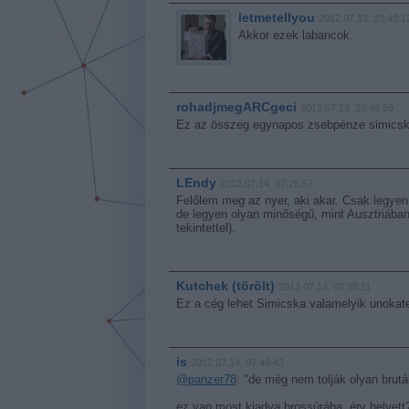
letmetellyou
2012.07.13. 23:43:1
Akkor ezek labancok.
rohadjmegARCgeci
2012.07.13. 23:49:59
Ez az összeg egynapos zsebpénze simicskán
LEndy
2012.07.14. 07:26:57
Felőlem meg az nyer, aki akar. Csak legyen
de legyen olyan minőségű, mint Ausztriában
tekintettel).
Kutchek (törölt)
2012.07.14. 07:38:11
Ez a cég lehet Simicska valamelyik unokate
is
2012.07.14. 07:46:43
@panzer78
: "de még nem tolják olyan brutá
ez van most kiadva brossúrába, érv helyett? 