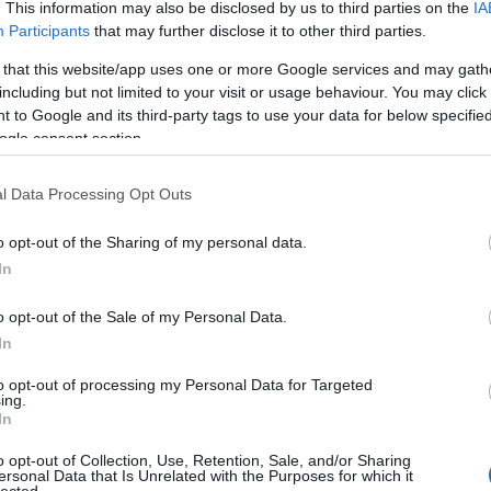
. This information may also be disclosed by us to third parties on the
IA
Participants
that may further disclose it to other third parties.
 that this website/app uses one or more Google services and may gath
Válasz erre
including but not limited to your visit or usage behaviour. You may click 
 to Google and its third-party tags to use your data for below specifi
2.07.13. 20:31:10
ogle consent section.
dért.
Válasz erre
l Data Processing Opt Outs
tságnál. Várjuk csak ki a végét.
o opt-out of the Sharing of my personal data.
Válasz erre
In
og.hu/
2012.07.13. 20:59:00
o opt-out of the Sale of my Personal Data.
híd építő valamilyen utódcége?
In
Válasz erre
to opt-out of processing my Personal Data for Targeted
ing.
02:26
In
o opt-out of Collection, Use, Retention, Sale, and/or Sharing
ersonal Data that Is Unrelated with the Purposes for which it
Válasz erre
lected.