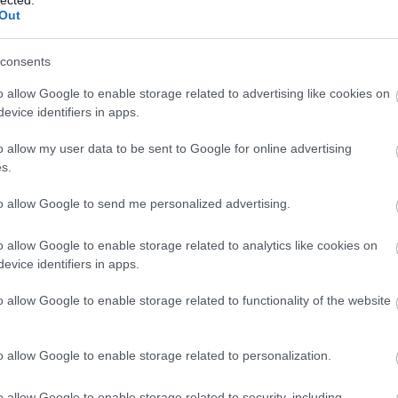
Out
ük a legtöbbet"). És lőn. Ez a 3 milliárd (egy százalék) már se nem oszt,
em a KÖZGÉP nyert.
consents
 bizonyos "Naugye" hangulata.
o allow Google to enable storage related to advertising like cookies on
Válasz erre
evice identifiers in apps.
o allow my user data to be sent to Google for online advertising
mit, se mészkő.
s.
Válasz erre
to allow Google to send me personalized advertising.
ja a Szabad Európa!
o allow Google to enable storage related to analytics like cookies on
evice identifiers in apps.
Válasz erre
o allow Google to enable storage related to functionality of the website
 Zrt. volt. Ők kifizették az alvállalkozót, csak az alvállalkozó (Ganz) nem
donosa a Hídépítő volt. A Hídépítőből lett az A-híd, G-híd, H-híd stb.
Válasz erre
o allow Google to enable storage related to personalization.
o allow Google to enable storage related to security, including