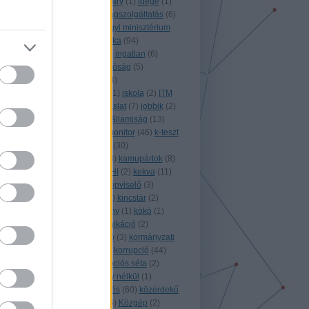
(
1
)
horvátország
(
1
)
Hungary
(
1
)
idege
(
1
)
idegenforgalom
(
5
)
igazságszolgáltatás
(
6
)
igazságtétel
(
2
)
igazságügyi minisztérium
(
1
)
ígyszültem
(
6
)
infografika
(
94
)
információszabadság
(
83
)
ingatlan
(
6
)
integritás
(
2
)
integritás hatóság
(
5
)
international
(
3
)
internet
(
4
)
internetpenetráció
(
1
)
IPI
(
1
)
iskola
(
2
)
ITM
(
1
)
izland
(
3
)
játék
(
3
)
javaslat
(
7
)
jobbik
(
2
)
jog
(
2
)
jogalkotás
(
58
)
jogállamiság
(
13
)
jogász
(
2
)
jordánia
(
1
)
k-monitor
(
46
)
k-teszt
(
4
)
kalifornia
(
1
)
kampány
(
30
)
kampányfinanszírozás
(
53
)
kamupártok
(
8
)
kdnp
(
1
)
kegyelem
(
1
)
KEHI
(
2
)
kekva
(
11
)
kemcs
(
5
)
kenőpénz
(
1
)
képviselő
(
3
)
képzés
(
1
)
kerényi imre
(
1
)
kincstár
(
2
)
királyság
(
2
)
kitiltási botrány
(
1
)
kökö
(
1
)
költségvetés
(
20
)
kommunikáció
(
2
)
koncesszió
(
2
)
konzultáció
(
3
)
kormányzati
adatok
(
6
)
koronavírus
(
9
)
korrupció
(
44
)
korrupciófigyelő
(
7
)
korrupciós séta
(
2
)
koszovó
(
1
)
következmény nélkül
(
1
)
közadatok
(
5
)
közbeszerzés
(
60
)
közérdekű
(
5
)
közérdekű bejelentő
(
6
)
Közgép
(
2
)