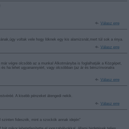
2
Válasz erre
ak,úgy voltak vele hogy löknek egy kis alamizsnát,mert túl sok a rinya.
Válasz erre
 már végre olcsóbb az a munka! Alkotmányba is foglalhatják a Közgépet,
 és ha lehet ugyanannyiért, vagy olcsóbban (az ár és bérszínvonalra
Válasz erre
stvéréé. A kisebb pénzeket átengedi nekik.
Válasz erre
l szinten fideszék, mint a szockók annak idején"
hát mikor lehetetlenítette el jogszabályokkal, állami hirdetések teljes