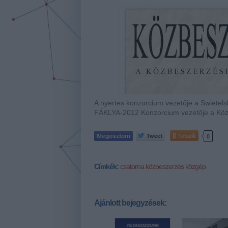
A nyertes konzorcium vezetője a Swietels
FÁKLYA-2012 Konzorcium vezetője a Közgép
Tetszik
0
Címkék:
csatorna
közbeszerzés
közgép
Ajánlott bejegyzések: