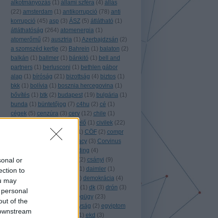
alkotmányozás
(
1
)
állami szféra
(
4
)
állás
(
22
)
amsterdam
(
1
)
antikorrupció
(
78
)
anti
korrupció
(
45
)
asp
(
3
)
ÁSZ
(
5
)
átlátható
(
1
)
átláthatóság
(
264
)
atomenergia
(
1
)
atomerőmű
(
2
)
ausztria
(
1
)
Azerbajdzsán
(
2
)
a szomszéd kertje
(
2
)
Bahrein
(
1
)
balaton
(
2
)
balkán
(
1
)
ballmer
(
1
)
bánkitó
(
1
)
bell and
partners
(
1
)
berlusconi
(
1
)
bethlen gábor
alap
(
1
)
bíróság
(
21
)
bizottság
(
4
)
biztos
(
1
)
bkk
(
1
)
bolívia
(
1
)
bosznia hercegovina
(
1
)
bővítés
(
1
)
btk
(
2
)
budapest
(
19
)
bulgária
(
1
)
bunda
(
1
)
büntetőjog
(
7
)
c4hu
(
2
)
cé
(
1
)
cégek
(
5
)
cenzúra
(
3
)
cerv
(
12
)
chile
(
1
)
chilecracia
(
1
)
ciklusértékelő
(
1
)
civilek
(
22
)
civilzseb
(
3
)
civil kapocs
(
1
)
CÖF
(
2
)
compr
(
4
)
conspiracy for democracy
(
3
)
Corvinus
Zrt.
(
1
)
covid
(
1
)
crowdfunding
(
4
)
sonal or
crowdsourcing
(
3
)
csalás
(
2
)
csányi
(
9
)
csatorna
(
1
)
Csehország
(
1
)
daimler
(
1
)
ection to
databoom
(
1
)
dél-korea
(
1
)
demokrácia
(
4
)
ou may
digitális jogok
(
3
)
direkt36
(
1
)
dk
(
3
)
drón
(
3
)
 personal
e-government
(
2
)
egészségügy
(
23
)
out of the
egyesült
(
2
)
egyesült királyság
(
2
)
egyiptom
 downstream
(
1
)
együtt
(
1
)
együtt2014
(
1
)
ekd
(
3
)