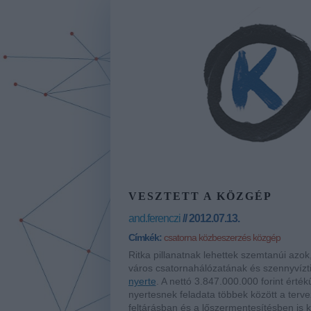
VESZTETT A KÖZGÉP
and.ferenczi
// 2012.07.13.
Címkék:
csatorna
közbeszerzés
közgép
Ritka pillanatnak lehettek szemtanúi azok
város csatornahálózatának és szennyvíztis
nyerte
. A nettó 3.847.000.000 forint érté
nyertesnek feladata többek között a terv
feltárásban és a lőszermentesítésben is 