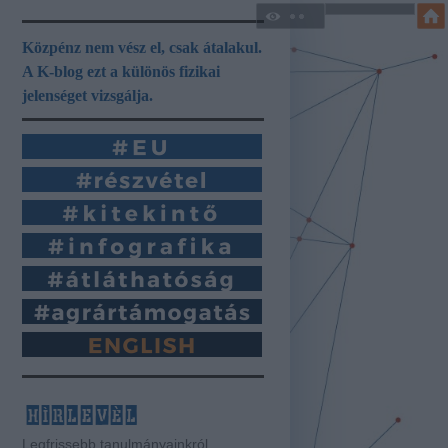
Közpénz nem vész el, csak átalakul.
A K-blog ezt a különös fizikai
jelenséget vizsgálja.
hírlevél
Legfrissebb tanulmányainkról,