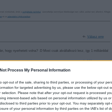
omnak minősülnek, értük a
szolgáltatás technikai
üzemeltetője semmilyen felelősséget nem vállal, azokat nem ellenőrzi. Kifogás
ben
és az
adatvédelmi tájékoztatóban
.
Válasz erre
tán, hogy nyerhetett volna? :D Most csak alvállalkozó lesz, így 1 milliárddal
Válasz erre
Not Process My Personal Information
3. 19:43:05
g folyni, hogy lám-lám hazugság, hogy Orbán-Simicska mindent visz, hisz
edől! Geci tolvaj Fidesz!
to opt-out of the sale, sharing to third parties, or processing of your per
Válasz erre
formation for targeted advertising by us, please use the below opt-out s
r selection. Please note that after your opt-out request is processed y
eing interest-based ads based on personal information utilized by us or
etö baráti találkozón upgradelték a klasszikust, ami most már úgy
disclosed to third parties prior to your opt-out. You may separately opt-
ndig.
losure of your personal information by third parties on the IAB’s list of
Válasz erre