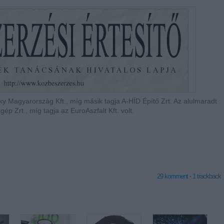
ky Magyarország Kft., míg másik tagja A-HÍD Építő Zrt. Az alulmaradt
 Zrt., míg tagja az EuroAszfalt Kft. volt.
29
komment
·
1
trackback