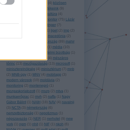
közgép
(
10
)
közigazgatás
(
4
)
közösen
monitorozunk!
(
8
)
közösértékeink
(
9
)
közpénz
(
43
)
külföld
(
63
)
kultúra
(
4
)
külügyminisztérium
(
4
)
k monitor
(
75
)
Lázár
János
(
5
)
légifotó
(
1
)
leisztinger
(
7
)
lengyelország
(
7
)
libéria
(
1
)
liget
(
2
)
lmp
(
2
)
lobb
(
1
)
lobbi
(
9
)
luxus
(
1
)
macedónia
(
2
)
magánszektor
(
2
)
magyarország
(
89
)
mahir
(
2
)
MÁK
(
6
)
máv
(
3
)
mbvk
(
1
)
média
(
10
)
media
(
2
)
meetup
(
3
)
mentelmi bizottság
(
1
)
mesterséges intelligencia
(
4
)
mészáros
lőrinc
(
13
)
mezőgazdaság
(
13
)
microsoft
(
1
)
miniszterelnökség
(
4
)
minisztérium
(
7
)
mnb
(
2
)
MNB-ügy
(
1
)
MNV
(
4
)
mobilapp
(
3
)
modern városok
(
10
)
moldávia
(
2
)
monitoring
(
2
)
montenegró
(
1
)
mozgaskorlatozott
(
1
)
mszp
(
2
)
mtva
(
1
)
munkaerőpiac
(
1
)
mvh
(
2
)
naffa
(
1
)
Nagy
Gábor Bálint
(
1
)
NAIH
(
18
)
NAV
(
4
)
navalnij
(
3
)
NCTA
(
3
)
németország
(
6
)
nemzetbiztonság
(
1
)
nepotizmus
(
1
)
népszavazás
(
1
)
NER
(
1
)
nerhotel
(
9
)
new
york
(
1
)
ngm
(
1
)
nhit
(
1
)
NIF
(
1
)
nkoh
(
6
)
NVVH
(
1
)
nyerges
(
6
)
nyílt adat
(
4
)
nyílt