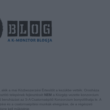
, akik a mai Közbeszerzési Értesítőt a kezükbe vették. Orosháza
ztító telepének fejlesztését
NEM
a Közgép vezette konzorcium
kű beruházást az S-A Csatornaépítő Konzorcium bonyolíthatja le. A
ezési és a csatornaépítési munkák elvégzése, de a régészeti
közre kell működnie.