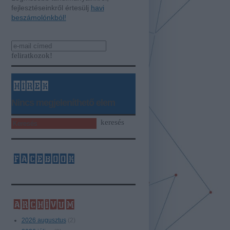
fejlesztéseinkről értesülj
havi
beszámolónkból!
hírek
Nincs megjeleníthető elem
facebook
archívum
2026 augusztus
(
2
)