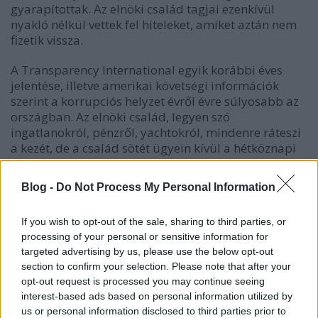
gyarapítottak. Az elnöki család tagjai ezenkívül
nyakló nélkül vettek fel hiteleket, amiket aztán nem
fizetik vissza.
A Transparency International egyik korábbi éves
jelentése, illetve amerikai követségi információk
szerint a korrupciós helyzet évről évre súlyosabb az
országban. Az elnöki család, legyen szó
ingatlanokról, pénzről, yachtokról, mindenre ráteszi
a kezét, de a család sötét ügyein kívül a hétköznapi
korrupció is rohasztja a hivatalokat, hatóságokat. A
beszámoló szerint a burjánzó korrupció, és a család
Blog -
Do Not Process My Personal Information
önkényétől való félelem elriasztja a befektetőket, és
ez csak tovább mélyíti a tunéziai gazdaság válságát.
If you wish to opt-out of the sale, sharing to third parties, or
processing of your personal or sensitive information for
Sokan – köztük például a The Atlantic – az „első
targeted advertising by us, please use the below opt-out
Twitter-forradalomként” aposztrofálják az Ben Ali
section to confirm your selection. Please note that after your
kiebrudalását, annak nyomán, hogy a több mint egy
opt-out request is processed you may continue seeing
hónappal ezelőtt kezdődött zavargásokról a legtöbb
interest-based ads based on personal information utilized by
hír- és főleg képanyag sokáig az egyébként gyakran
us or personal information disclosed to third parties prior to