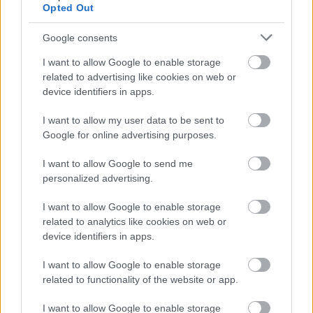
nyomozni kezdett, nemzetközi nyomás hatására
Opted Out
Tuniszban bíróság elé állították a két testvért, de az
eljárás úgy tűnik, elsikkadt.
Google consents
I want to allow Google to enable storage
A diplomáciai feljegyzések szerint az egész banki
related to advertising like cookies on web or
hitelezés is a kapcsolatokra épül, üzleti tervek,
device identifiers in apps.
fedezetek alig számítanak, megfelelő ismerettség
azonban mindent megold. Jól mutatja ezt a
I want to allow my user data to be sent to
nemfizető hitelek aránya, amely 2008-ban elérte a
Google for online advertising purposes.
19%-ot.
I want to allow Google to send me
A kormány természetesen minden eszközt bevetett,
personalized advertising.
hogy megakadályozza a diplomáciai táviratok
nyilvános terjesztését a neten, egy online
I want to allow Google to enable storage
aktivistákból álló csoport viszont a cenzorok ellen
related to analytics like cookies on web or
indított kibertámadást.
device identifiers in apps.
A Global Voices alapítója szerint külön-külön egyik –
I want to allow Google to enable storage
technológiai, gazdasági vagy más – tényező sem
related to functionality of the website or app.
emelhető ki a nagyszabású politikai változásokkal
I want to allow Google to enable storage
kecsegtető történések lavinájának elindítójaként: a