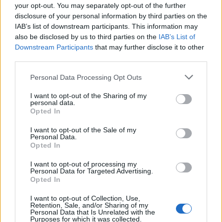
cenzúrázott tunéziai internetes csatornákon
your opt-out. You may separately opt-out of the further
terjedtek: a Global Voices, a Youtube és a Twitter
disclosure of your personal information by third parties on the
oldalain. Mások arról cikkeznek, hogy egyenesen a
IAB’s list of downstream participants. This information may
WikiLeaks által közzétett egyik titkos amerikai
also be disclosed by us to third parties on the
IAB’s List of
diplomáciai irat lehetett a szikra, amely lángra
Downstream Participants
that may further disclose it to other
lobbantotta a máris a szomszédos országokra való
third parties.
átterjedéssel fenyegető tunéziai forradalom lángját.
A szigorúan központi kézben tartott állami média
Please note that this website/app uses one or more Google
Personal Data Processing Opt Outs
services and may gather and store information including but
agyonhallgatta, egy – tettéért letartóztatott,
not limited to your visit or usage behaviour. You may click to
I want to opt-out of the Sharing of my
időközben állítólag épségben kiszabadult – helyi
personal data.
grant or deny consent to Google and its third-party tags to
blogger viszont annál szaftosabban tálalta a
Opted In
use your data for below specified purposes in below Google
WikiLeaks által megszerzett iratot, amelyben
consent section.
amerikai diplomaták Ben Ali és családjával
I want to opt-out of the Sale of my
Personal Data.
kapcsolatos aggályaiknak adtak hangot.
Opted In
Az elnök két unokaöccse, Imed és Moaz például
I want to opt-out of processing my
Personal Data for Targeted Advertising.
ellopták Bruno Roger francia üzletember yachtját,
Opted In
majd apró kozmetikázás után használtba is vették.
Roger francia kapcsolatain keresztül kisebb
I want to opt-out of Collection, Use,
diplomáciai botrányt robbantott ki, így végül a
Retention, Sale, and/or Sharing of my
Personal Data that Is Unrelated with the
visszakapta hajóját. Az ügyben az Interpol is
Purposes for which it was collected.