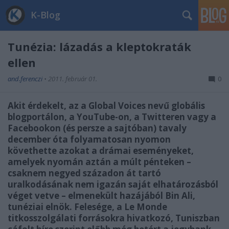
K-Blog
Tunézia: lázadás a kleptokraták
ellen
and.ferenczi
•
2011. február 01.
0
Akit érdekelt, az a Global Voices nevű globális
blogportálon, a YouTube-on, a Twitteren vagy a
Facebookon (és persze a sajtóban) tavaly
december óta folyamatosan nyomon
követhette azokat a drámai eseményeket,
amelyek nyomán aztán a múlt pénteken –
csaknem negyed századon át tartó
uralkodásának nem igazán saját elhatározásból
véget vetve – elmenekült hazájából Bin Ali,
tunéziai elnök. Felesége, a Le Monde
titkosszolgálati forrásokra hivatkozó, Tuniszban