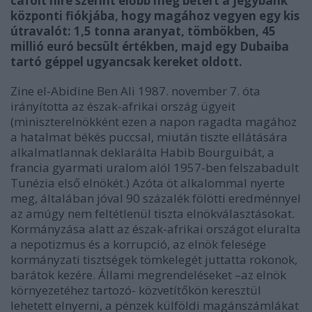
cáfolt híre szerint előbb még betért a jegybank
központi fiókjába, hogy magához vegyen egy kis
útravalót: 1,5 tonna aranyat, tömbökben, 45
millió euró becsült értékben, majd egy Dubaiba
tartó géppel ugyancsak kereket oldott.
Zine el-Abidine Ben Ali 1987. november 7. óta
irányította az észak-afrikai ország ügyeit
(miniszterelnökként ezen a napon ragadta magához
a hatalmat békés puccsal, miután tiszte ellátására
alkalmatlannak deklarálta Habib Bourguibát, a
francia gyarmati uralom alól 1957-ben felszabadult
Tunézia első elnökét.) Azóta öt alkalommal nyerte
meg, általában jóval 90 százalék fölötti eredménnyel
az amúgy nem feltétlenül tiszta elnökválasztásokat.
Kormányzása alatt az észak-afrikai országot eluralta
a nepotizmus és a korrupció, az elnök felesége
kormányzati tisztségek tömkelegét juttatta rokonok,
barátok kezére. Állami megrendeléseket –az elnök
környezetéhez tartozó- közvetítőkön keresztül
lehetett elnyerni, a pénzek külföldi magánszámlákat